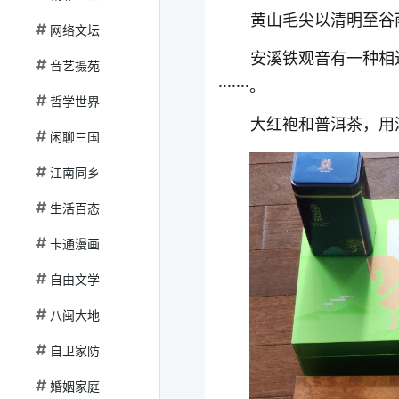
黄山毛尖以清明至谷
网络文坛
安溪铁观音有一种相
音艺摄苑
·······。
哲学世界
大红袍和普洱茶，用
闲聊三国
江南同乡
生活百态
卡通漫画
自由文学
八闽大地
自卫家防
婚姻家庭