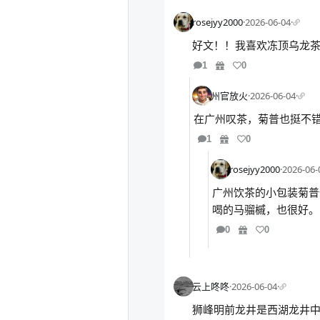
rosejyy2000
·
2026-06-04
·
好文！！我喜欢冻顶乌龙
1
0
州官放火
·
2026-06-04
·
在广州叹茶，菊普也挺不
1
0
rosejyy2000
·
2026-06-
广州饮茶的小包装菊普
喝的马骝槭，也很好。
0
0
云上咚咚
·
2026-06-04
·
狮峰明前龙井是西湖龙井