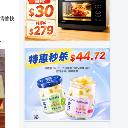
情愉快
、