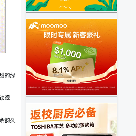
甜的绿
铁观
余韵久