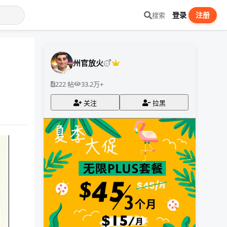
登录
注册
搜索
州官放火
222 帖
33.2万+
关注
拉黑