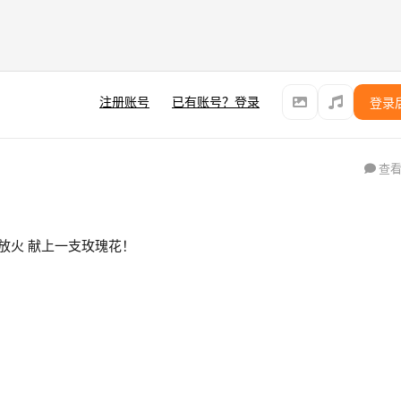
注册账号
已有账号？登录
登录
查看
 给 州官放火 献上一支玫瑰花！