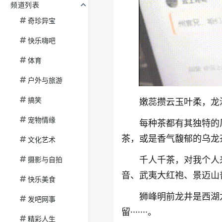
频道列表
奇珍异宝
快乐嗨吧
体育
户外与旅游
搞笑
嫩蕊攒云玉叶柔，龙
宠物情缘
每种茶都有其独特的
茶，或是香气馥郁的乌龙
文化艺术
千人千茶，对我个人
摄影与自拍
音、武夷大红袍、景迈山
快乐美食
狮峰明前龙井是西湖
发吧网事
留·······。
精彩人生