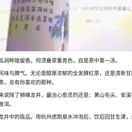
泓涧畔暗留香。何须叠翠重青色，自是茶中第一汤。
风味与脾气。无论是醇厚浓郁的全发酵红茶，还是清新甘
茶，总有你喜欢的那种。
来说除了狮峰龙井，最治心愈灵的还是：黄山毛尖、安溪
普洱。
龙井中的极品。用杭州虎跑泉水冲泡后，饮后回甘生津，