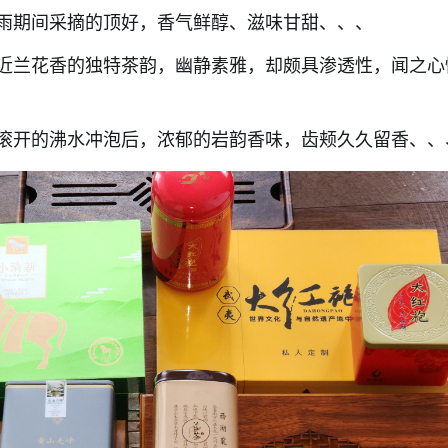
雨期间采摘的顶好，香气鲜醇、滋味甘甜、、、
近兰花香的独特茶韵，幽静素雅，却颇具渗透性，闻之心
滚开的沸水冲泡后，浓郁的岩韵香味，齿颊久久留香、、