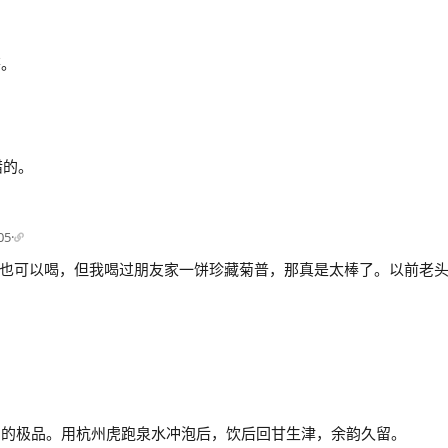
茶。
错的。
05
·
也可以喝，但我喝过朋友家一饼珍藏菊普，那真是太棒了。以前老
中的极品。用杭州虎跑泉水冲泡后，饮后回甘生津，余韵久留。