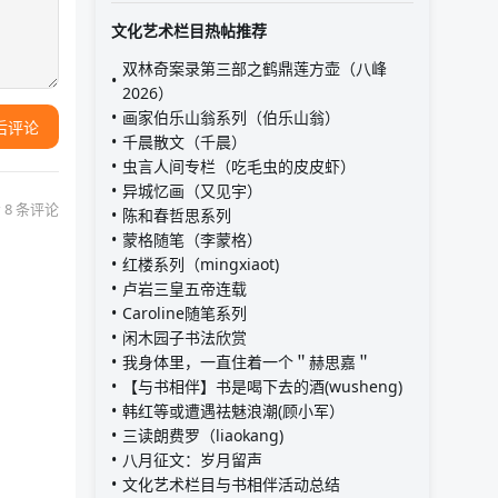
文化艺术栏目热帖推荐
双林奇案录第三部之鹤鼎莲方壶（八峰
2026）
画家伯乐山翁系列（伯乐山翁）
后评论
千晨散文（千晨）
虫言人间专栏（吃毛虫的皮皮虾）
异城忆画（又见宇）
 8 条评论
陈和春哲思系列
蒙格随笔（李蒙格）
红楼系列（mingxiaot)
卢岩三皇五帝连载
Caroline随笔系列
闲木园子书法欣赏
我身体里，一直住着一个＂赫思嘉＂
【与书相伴】书是喝下去的酒(wusheng)
韩红等或遭遇祛魅浪潮(顾小军）
三读朗费罗（liaokang)
八月征文：岁月留声
文化艺术栏目与书相伴活动总结