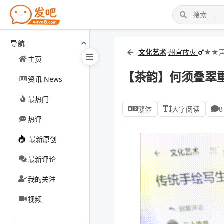
导航
文化艺术
·
州官放火
★★声
主页
【茶韵】何须叠翠
资讯 News
最热门
繁体
大字阅读
8
热评
最新原创
最新评论
我的关注
视频