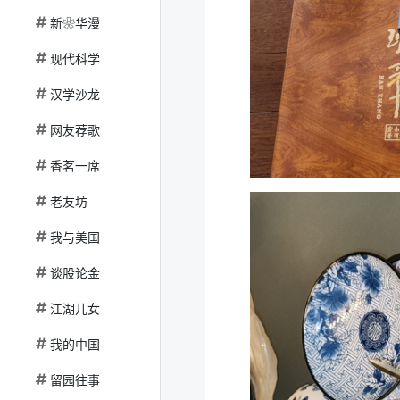
新❀华漫
现代科学
汉学沙龙
网友荐歌
香茗一席
老友坊
我与美国
谈股论金
江湖儿女
我的中国
留园往事