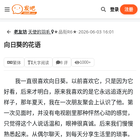
登录
注册
老友坊
·
天使的羽毛
★品衔R6★
·
2026-06-03 16:01
向日葵的花语
1000+
繁体
大字阅读
8 评
我一直很喜欢向日葵。以前喜欢它，只是因为它
好看，后来才明白，原来我喜欢的是它永远追逐光的
样子，那年夏天，我在一次朋友聚会上认识了他。第
一次见面时，并没有电视剧里那种怦然心动的感觉，
只觉得这个人说话温和，眼神很真诚。后来我们慢慢
熟悉起来。从偶尔聊天，到每天分享生活里的琐事。