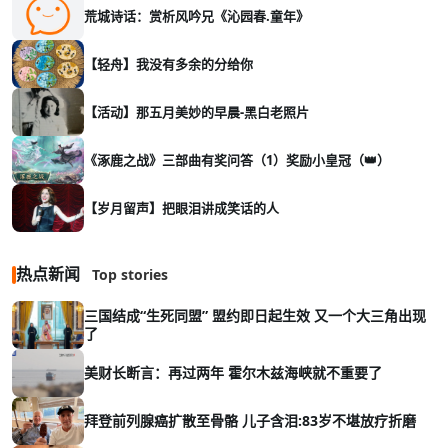
荒城诗话：赏析风吟兄《沁园春.童年》
【轻舟】我没有多余的分给你
【活动】那五月美妙的早晨-黑白老照片
《涿鹿之战》三部曲有奖问答（1）奖励小皇冠（👑）
【岁月留声】把眼泪讲成笑话的人
热点新闻
Top stories
三国结成“生死同盟” 盟约即日起生效 又一个大三角出现
了
美财长断言：再过两年 霍尔木兹海峡就不重要了
拜登前列腺癌扩散至骨骼 儿子含泪:83岁不堪放疗折磨