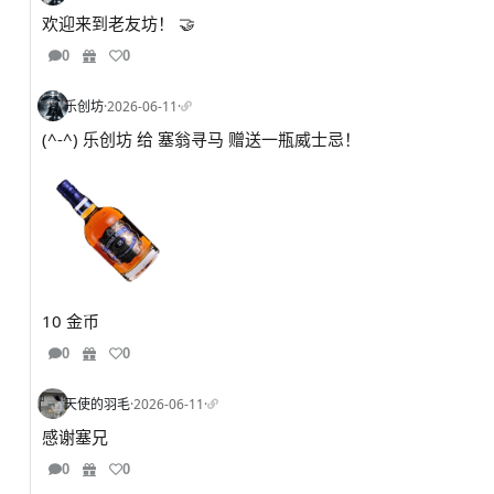
欢迎来到老友坊！ 🤝
0
0
乐创坊
·
2026-06-11
·
(^-^) 乐创坊 给 塞翁寻马 赠送一瓶威士忌！
10 金币
0
0
天使的羽毛
·
2026-06-11
·
感谢塞兄
0
0