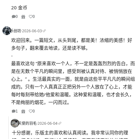
20 金币
0
0
乐创坊
·
2026-06-03
·
欢迎回来。一篇短文，从头到尾，都是美！浓缩的美感！好
多句子，翻来覆去地读，还是读不够。
-
最喜欢这句 “原来喜欢一个人，不一定是轰轰烈烈的告白，而
是在无数个平凡的瞬间里，感受到被认真对待、被悄悄放在
心上。” 。生活最真实的一面，就是由这些平平凡凡的瞬间组
成的。只有一个人真真正正把另外一个人放在了心上，才能
每时每刻带给她/他爱和温暖。这种爱和温暖，也才会长久，
不是绚丽的烟花，一闪而过。
1
0
天使的羽毛
·
2026-06-04
·
十分感谢，乐版主的喜欢和认真阅读。我非常认同你的理