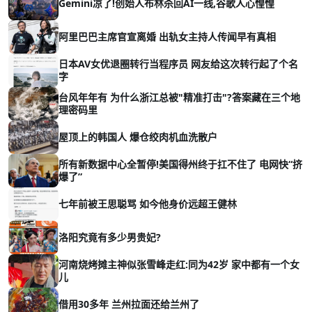
Gemini凉了!创始人布林杀回AI一线,谷歌人心惶惶
阿里巴巴主席官宣离婚 出轨女主持人传闻早有真相
日本AV女优退圈转行当程序员 网友给这次转行起了个名
字
台风年年有 为什么浙江总被"精准打击"?答案藏在三个地
理密码里
屋顶上的韩国人 爆仓绞肉机血洗散户
所有新数据中心全暂停!美国得州终于扛不住了 电网快“挤
爆了”
七年前被王思聪骂 如今他身价远超王健林
洛阳究竟有多少男贵妃?
河南烧烤摊主神似张雪峰走红:同为42岁 家中都有一个女
儿
借用30多年 兰州拉面还给兰州了