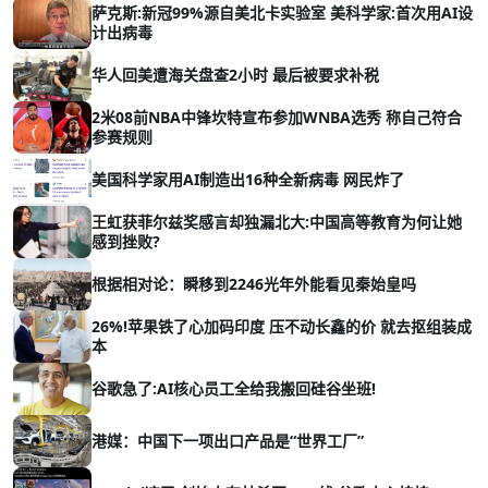
萨克斯:新冠99%源自美北卡实验室 美科学家:首次用AI设
计出病毒
华人回美遭海关盘查2小时 最后被要求补税
2米08前NBA中锋坎特宣布参加WNBA选秀 称自己符合
参赛规则
美国科学家用AI制造出16种全新病毒 网民炸了
王虹获菲尔兹奖感言却独漏北大:中国高等教育为何让她
感到挫败?
根据相对论：瞬移到2246光年外能看见秦始皇吗
26%!苹果铁了心加码印度 压不动长鑫的价 就去抠组装成
本
谷歌急了:AI核心员工全给我搬回硅谷坐班!
港媒：中国下一项出口产品是“世界工厂”