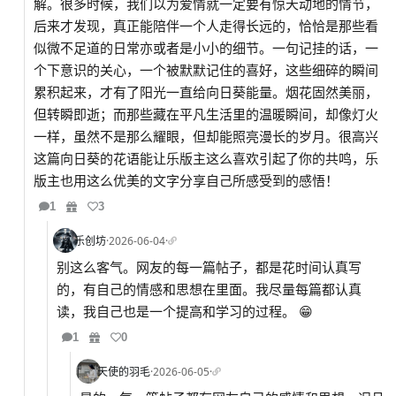
解。很多时候，我们以为爱情就一定要有惊天动地的情节，
后来才发现，真正能陪伴一个人走得长远的，恰恰是那些看
似微不足道的日常亦或者是小小的细节。一句记挂的话，一
个下意识的关心，一个被默默记住的喜好，这些细碎的瞬间
累积起来，才有了阳光一直给向日葵能量。烟花固然美丽，
但转瞬即逝；而那些藏在平凡生活里的温暖瞬间，却像灯火
一样，虽然不是那么耀眼，但却能照亮漫长的岁月。很高兴
这篇向日葵的花语能让乐版主这么喜欢引起了你的共鸣，乐
版主也用这么优美的文字分享自己所感受到的感悟！
1
3
乐创坊
·
2026-06-04
·
别这么客气。网友的每一篇帖子，都是花时间认真写
的，有自己的情感和思想在里面。我尽量每篇都认真
读，我自己也是一个提高和学习的过程。 😁
1
0
天使的羽毛
·
2026-06-05
·