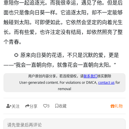
意陪你一起追逐光。而我很幸运，遇见了他。但是后
面也只是像向日葵一样。它追逐太阳，却不一定能够
触碰到太阳。可即便如此，它依然会坚定的向着光生
长。而有些爱，也许注定没有结局，却依然照亮了整
个青春。
🌻 原来向日葵的花语，不只是沉默的爱，更是
——“我会一直朝向你，就像花会一直朝向太阳。”
用户原创内容分享，若违规侵权，请
联系我们
核实删除
User-generated content. For violations or DMCA,
contact us
for
removal
收藏
礼物
3
关注
分享