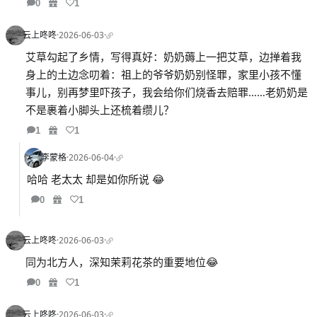
0
1
云上咚咚
·
2026-06-03
·
艾草勾起了乡情，写得真好：奶奶薅上一把艾草，边掸着我
身上的土边念叨着：祖上的爷爷奶奶别怪罪，家里小孩不懂
事儿，别再梦里吓孩子，我会给你们烧香去赔罪……老奶奶是
不是裹着小脚头上还梳着缵儿？
1
1
李蒙格
·
2026-06-04
·
哈哈 老太太 却是如你所说 😂
0
1
云上咚咚
·
2026-06-03
·
同为北方人，深知茉莉花茶的重要地位😂
0
1
云上咚咚
·
2026-06-03
·