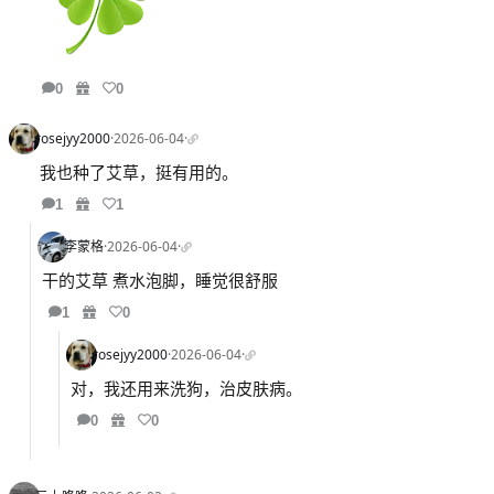
0
0
rosejyy2000
·
2026-06-04
·
我也种了艾草，挺有用的。
1
1
李蒙格
·
2026-06-04
·
干的艾草 煮水泡脚，睡觉很舒服
1
0
rosejyy2000
·
2026-06-04
·
对，我还用来洗狗，治皮肤病。
0
0