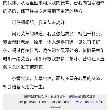
的伙伴、从地里回来呵斥我的长辈、替我向祖宗赔罪
的奶奶，都已经被岁月带到了更远的地方。
可仔细想想，我又从未离开。
闻到艾草的味道，我会想起故乡；端起一杯茶，
我会想起老屋。原来一个人走得再远，见过再多好
茶，喝过再多佳茗，藏在记忆最深处的，依旧是童年
时那一缕艾香，和那杯被我放多了茶叶、苦得让人直
皱眉头的猴王茉莉花。
茶香会淡，艾草会枯，而故乡留在心里的味道，
却会陪着人走完一生。
用户原创内容分享，若违规侵权，请
联系我们
核实删除
User-generated content. For violations or DMCA,
contact us
for
removal