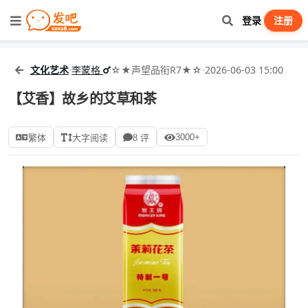
登录
注册
文化艺术
·
李蒙格
☆★声望品衔R7★☆
·
2026-06-03 15:00
【艾香】故乡的艾草和茶
3000+
繁体
大字阅读
8 评