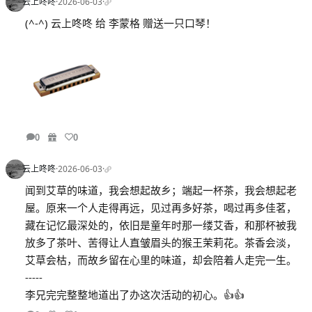
云上咚咚
·
2026-06-03
·
(^-^) 云上咚咚 给 李蒙格 赠送一只口琴！
0
0
云上咚咚
·
2026-06-03
·
闻到艾草的味道，我会想起故乡；端起一杯茶，我会想起老
屋。原来一个人走得再远，见过再多好茶，喝过再多佳茗，
藏在记忆最深处的，依旧是童年时那一缕艾香，和那杯被我
放多了茶叶、苦得让人直皱眉头的猴王茉莉花。茶香会淡，
艾草会枯，而故乡留在心里的味道，却会陪着人走完一生。
-----
李兄完完整整地道出了办这次活动的初心。👍👍