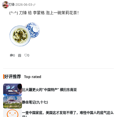
刀锋
·
2026-06-03
·
(^-^) 刀锋 给 李蒙格 泡上一碗茉莉花茶！
0
0
好评推荐
Top rated
比大疆更火的“中国特产” 横扫东南亚
静坐笔记(九十七)
一查中国家底，美国这才发现不得了，难怪中国人的底气这么
足！