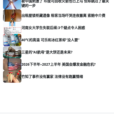
被中国刺激了 印度可回收火箭也已上马 但却跳过了最关
键的一步
出租屋锁柜藏遗像 租客当场吓哭连夜搬离 索赔中介费
河南女大学生失联后续:3个疑点令人困惑
40℃的高温 可乐和冰红茶却“没人要”
三星的“AI航母”是大饼还是未来?
2026下半年–2027上半年 美国会爆发金融危机?
竹知了事件没有赢家 法律没有跑赢情绪