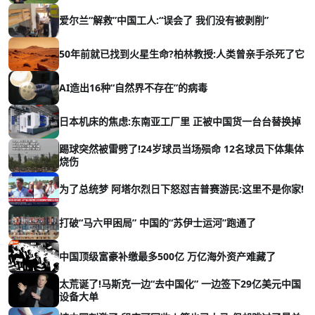
爱尔兰“解救”中国工人:“误会了 我们没有被剥削”
50年前就已找到火星生命?柏林教授:人类曾亲手杀死了它
AI造出16种“自然界不存在”的病毒
日本机床的焦虑:东南亚工厂里 正被中国货一台台替换掉
踢球突然被雷劈了!24岁球员当场殒命 12名球员下体集体
烧伤
为了总统梦 阿塔尔烈日下怒怼吉普赛游民:这里不是你家!
打破“马六甲困局” 中国的“苏伊士运河”跑通了
中国顶级富豪补缴最多500亿 万亿海外资产难藏了
太荒诞了!马斯克一边“去中国化” 一边签下29亿美元中国
设备大单