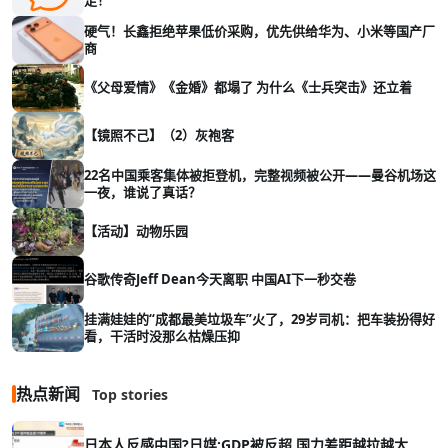
硬气！长鑫拒绝苹果低价采购，优先供给华为、小米等国产厂
商
《父母爱情》《金婚》都塌了 为什么《士兵突击》还立着
【镜照不己】（2）灰袍客
22名中国乘客集体被拒登机，完整视频被公开——曼谷机场这
一夜，谁说了真话？
【活动】动物乐园
谷歌传奇Jeff Dean今天离职 中国AI下一秒交卷
挂满娃娃的“成都最美垃圾车”火了，29岁司机：把车装扮得好
看，干活时没那么枯燥压抑
热点新闻
Top stories
日本人反感中国?日媒:GDP被反超,国力差距越拉越大