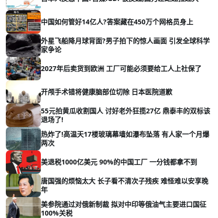
中国如何管好14亿人?答案藏在450万个网格员身上
外星飞船降月球背面?男子拍下的惊人画面 引发全球科学
家争论
2027年后卖货到欧洲 工厂可能必须要给工人上社保了
开颅手术错将健康脑部位切除 日本医院道歉
55元拍黄瓜收割国人 讨好老外狂揽27亿 鼎泰丰的双标该
退场了!
热炸了!高温天17楼玻璃幕墙如瀑布坠落 有人家一个月爆
两次
美退税1000亿美元 90%的中国工厂 一分钱都拿不到
唐国强的烦恼太大 长子看不清次子残疾 难怪难以安享晚
年
美参院通过对俄新制裁 拟对中印等俄油气主要进口国征
100%关税