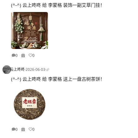
(^-^) 云上咚咚 给 李蒙格 装饰一副艾草门挂！
0
0
云上咚咚
·
2026-06-03
·
(^-^) 云上咚咚 给 李蒙格 送上一盘古树茶饼！
0
0