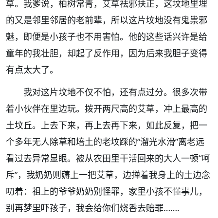
草。我爹说，柏树常青，艾草祛邪扶正，这坟地里埋
的又是邻里邻居的老前辈，所以这片坟地没有鬼祟邪
魅，即便是小孩子也不用害怕。他的这些话兴许是给
童年的我壮胆，却起了反作用，因为后来我胆子变得
有点太大了。
我对这片坟地不仅不怕，还有点过分。很多次带
着小伙伴在里边玩。拨开两尺高的艾草，冲上最高的
土坟丘。上去下来，再上去再下来，如此反复，把一
个多年无人除草和培土的老坟踩的“溜光水滑”离老远
看过去异常显眼。被从农田里干活回来的大人一顿“呵
斥”，我奶奶则薅上一把艾草，边掸着我身上的土边念
叨着：祖上的爷爷奶奶别怪罪，家里小孩不懂事儿，
别再梦里吓孩子，我会给你们烧香去赔罪…….