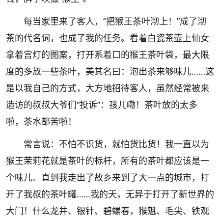
每当家里来了客人，“把猴王茶叶沏上！”成了沏
茶的代名词，也成了我的任务。看着白瓷茶壶上仙女
拿着宫灯的图案，打开系着口的猴王茶叶袋，最大限
度的多放一些茶叶，美其名曰：泡出茶来够味儿……这
是以我自己的方式，大方地招待客人，虽然经常被来
造访的叔叔大爷们“投诉”：孩儿嘞！茶叶放的太多
啦，茶水都苦啦！
常言说：不怕不识货，就怕货比货！我一直以为
猴王茉莉花就是茶叶的标杆，所有的茶叶都应该是一
个味儿。直到我走出了故乡来到了大一点的城市，打
开了我叔的茶叶罐……我的天，无异于打开了新世界的
大门！什么龙井、银针、碧螺春，猴魁、毛尖、铁观