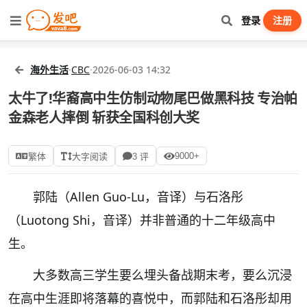
登录
注册
海外生活
·
CBC
·
2026-06-03 14:32
太牛了!华裔高中生仿制动物尾巴做黑科技 专治帕
金森老人摔倒 斩获全国科创大奖
9000+
繁体
大字阅读
3 评
郭陆（Allen Guo-Lu，音译）与石洛彤
（Luotong Shi，音译）并非普通的十二年级高中
生。
大多数高三学生要么埋头备战期末考，要么沉浸
在高中生涯即将落幕的喜悦中，而郭陆和石洛彤却用