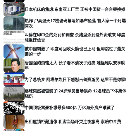
日本机床的焦虑:东南亚工厂里 正被中国货一台台替换掉
热炸了!高温天17楼玻璃幕墙如瀑布坠落 有人家一个月爆
两次
叫停在印中企的处罚和调查 杀猪盘杀到没外资敢来 印度
想重建信誉
被中国刺激了 印度可回收火箭也已上马 但却跳过了最关
键的一步
唐国强的烦恼太大 长子看不清次子残疾 难怪难以安享晚
年
为了总统梦 阿塔尔烈日下怒怼吉普赛游民:这里不是你家!
踢球突然被雷劈了!24岁球员当场殒命 12名球员下体集体
烧伤
中国顶级富豪补缴最多500亿 万亿海外资产难藏了
出租屋锁柜藏遗像 租客当场吓哭连夜搬离 索赔中介费