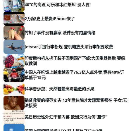
40℃的高温 可乐和冰红茶却“没人要”
2万起!史上最贵iPhone来了
竹知了事件没有赢家 法律没有跑赢情绪
Jetstar手提行李新规 登机箱放头顶行李架要收费
印度盾构机从拆了装不回到国产下线:大国重器售后 要吸
取教训
中国人在吃饭上越来越省了?6.3亿人点外卖 竟有40%订
单低于15元
科学告诉您：天然糖最高与最低的水果
捐肾救妻的模范丈夫 12年后住院才发现双肾都在 子女:无
法接受
美日历史性外汇干预内幕 欧洲央行为何“震惊”
美国上空惊现发光UFO 路人称比飞机大3倍