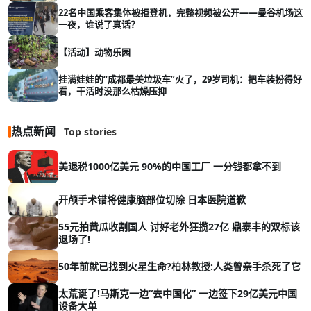
22名中国乘客集体被拒登机，完整视频被公开——曼谷机场这
一夜，谁说了真话？
【活动】动物乐园
挂满娃娃的“成都最美垃圾车”火了，29岁司机：把车装扮得好
看，干活时没那么枯燥压抑
热点新闻
Top stories
美退税1000亿美元 90%的中国工厂 一分钱都拿不到
开颅手术错将健康脑部位切除 日本医院道歉
55元拍黄瓜收割国人 讨好老外狂揽27亿 鼎泰丰的双标该
退场了!
50年前就已找到火星生命?柏林教授:人类曾亲手杀死了它
太荒诞了!马斯克一边“去中国化” 一边签下29亿美元中国
设备大单