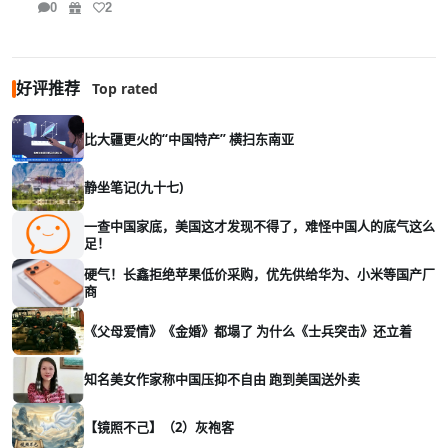
0
2
好评推荐
Top rated
比大疆更火的“中国特产” 横扫东南亚
静坐笔记(九十七)
一查中国家底，美国这才发现不得了，难怪中国人的底气这么
足！
硬气！长鑫拒绝苹果低价采购，优先供给华为、小米等国产厂
商
《父母爱情》《金婚》都塌了 为什么《士兵突击》还立着
知名美女作家称中国压抑不自由 跑到美国送外卖
【镜照不己】（2）灰袍客