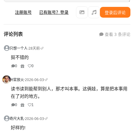
注册账号
已有账号？登录
登录后评论
评论列表
查看 3 条评论
只想一个人
·
28天前
·
挺不错的
0
0
州官放火
·
2026-06-03
·
读书读到能帮到别人，那才叫本事。这俩娃，算是把本事用
在了对的地方。
0
1
奇尺大乳
·
2026-06-03
·
好样的!