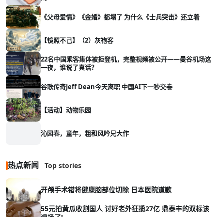
《父母爱情》《金婚》都塌了 为什么《士兵突击》还立着
【镜照不己】（2）灰袍客
22名中国乘客集体被拒登机，完整视频被公开——曼谷机场这
一夜，谁说了真话？
谷歌传奇Jeff Dean今天离职 中国AI下一秒交卷
【活动】动物乐园
沁园春，童年，粗和风吟兄大作
热点新闻
Top stories
开颅手术错将健康脑部位切除 日本医院道歉
55元拍黄瓜收割国人 讨好老外狂揽27亿 鼎泰丰的双标该