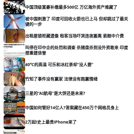
中国顶级富豪补缴最多500亿 万亿海外资产难藏了
被中国刺激了 印度可回收火箭也已上马 但却跳过了最关
键的一步
出租屋锁柜藏遗像 租客当场吓哭连夜搬离 索赔中介费
叫停在印中企的处罚和调查 杀猪盘杀到没外资敢来 印度
想重建信誉
40℃的高温 可乐和冰红茶却“没人要”
竹知了事件没有赢家 法律没有跑赢情绪
三星的“AI航母”是大饼还是未来?
中国如何管好14亿人?答案藏在450万个网格员身上
2万起!史上最贵iPhone来了