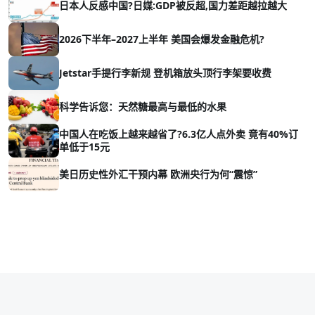
日本人反感中国?日媒:GDP被反超,国力差距越拉越大
2026下半年–2027上半年 美国会爆发金融危机?
Jetstar手提行李新规 登机箱放头顶行李架要收费
科学告诉您：天然糖最高与最低的水果
中国人在吃饭上越来越省了?6.3亿人点外卖 竟有40%订
单低于15元
美日历史性外汇干预内幕 欧洲央行为何“震惊”