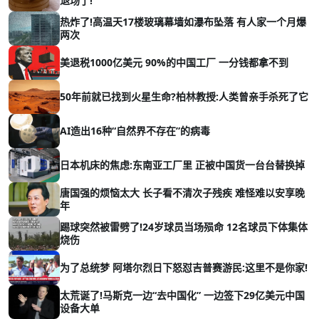
退场了!
热炸了!高温天17楼玻璃幕墙如瀑布坠落 有人家一个月爆
两次
美退税1000亿美元 90%的中国工厂 一分钱都拿不到
50年前就已找到火星生命?柏林教授:人类曾亲手杀死了它
AI造出16种“自然界不存在”的病毒
日本机床的焦虑:东南亚工厂里 正被中国货一台台替换掉
唐国强的烦恼太大 长子看不清次子残疾 难怪难以安享晚
年
踢球突然被雷劈了!24岁球员当场殒命 12名球员下体集体
烧伤
为了总统梦 阿塔尔烈日下怒怼吉普赛游民:这里不是你家!
太荒诞了!马斯克一边“去中国化” 一边签下29亿美元中国
设备大单