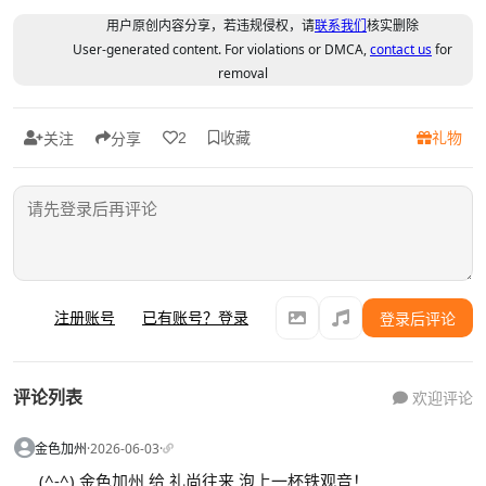
用户原创内容分享，若违规侵权，请
联系我们
核实删除
User-generated content. For violations or DMCA,
contact us
for
removal
收藏
礼物
2
关注
分享
注册账号
已有账号？登录
登录后评论
评论列表
欢迎评论
金色加州
·
2026-06-03
·
(^-^) 金色加州 给 礼尚往来 泡上一杯铁观音！