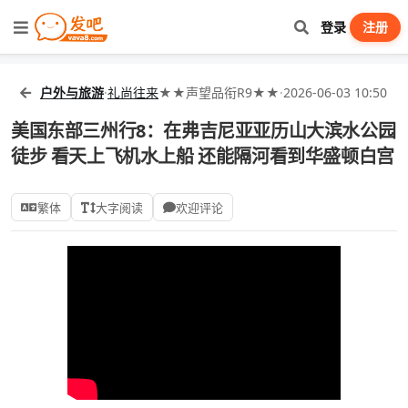
登录
注册
户外与旅游
·
礼尚往来
★★声望品衔R9★★
·
2026-06-03 10:50
美国东部三州行8：在弗吉尼亚亚历山大滨水公园
徒步 看天上飞机水上船 还能隔河看到华盛顿白宫
繁体
大字阅读
欢迎评论