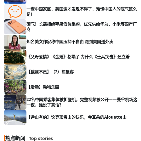
一查中国家底，美国这才发现不得了，难怪中国人的底气这么
足！
硬气！长鑫拒绝苹果低价采购，优先供给华为、小米等国产厂
商
知名美女作家称中国压抑不自由 跑到美国送外卖
《父母爱情》《金婚》都塌了 为什么《士兵突击》还立着
【镜照不己】（2）灰袍客
【活动】动物乐园
22名中国乘客集体被拒登机，完整视频被公开——曼谷机场这
一夜，谁说了真话？
【远山有约】论登顶雪山的快乐，金耳朵的Alouette山
热点新闻
Top stories