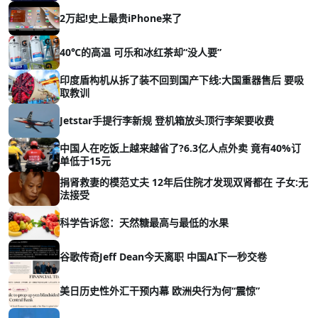
2万起!史上最贵iPhone来了
40℃的高温 可乐和冰红茶却“没人要”
印度盾构机从拆了装不回到国产下线:大国重器售后 要吸
取教训
Jetstar手提行李新规 登机箱放头顶行李架要收费
中国人在吃饭上越来越省了?6.3亿人点外卖 竟有40%订
单低于15元
捐肾救妻的模范丈夫 12年后住院才发现双肾都在 子女:无
法接受
科学告诉您：天然糖最高与最低的水果
谷歌传奇Jeff Dean今天离职 中国AI下一秒交卷
美日历史性外汇干预内幕 欧洲央行为何“震惊”