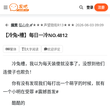
登录
注册
搞笑
·
狂心中
★★★声望勋衔R13★★★
·
2026-06-03 09:09
【冷兔•槽】每日一冷NO.4812
繁体
大字阅读
欢迎评论
冷兔槽，我以为每天装傻就没事了，没想到他们
连傻子也欺负！
你有没有发现我们每打出一个萌字的时候，就有
一个小明在受罪
#震撼首发#
酷酷的