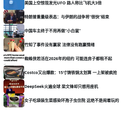
美国上空惊现发光UFO 路人称比飞机大3倍
特朗普重量级表态：与伊朗的战争将“很快”结束
中国车主终于不用再做“小白鼠”
竹知了事件没有赢家 法律没有跑赢情绪
蜘蛛侠若活在2026年的纽约 可能连房子都租不起
Costco又出爆款：15寸铸铁锅太划算 一上架被疯抢
DeepSeek火遍全球 梁文锋却只想用座机
女子吃袋装生菜感染环孢子虫住院 这绝不是闹着玩的