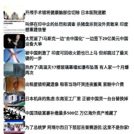
开颅手术错将健康脑部位切除 日本医院道歉
叫停在印中企的处罚和调查 杀猪盘杀到没外资敢来 印度
想重建信誉
太荒诞了!马斯克一边“去中国化” 一边签下29亿美元中国
设备大单
被中国刺激了 印度可回收火箭也已上马 但却跳过了最关
键的一步
热炸了!高温天17楼玻璃幕墙如瀑布坠落 有人家一个月爆
两次
出租屋锁柜藏遗像 租客当场吓哭连夜搬离 索赔中介费
日本机床的焦虑:东南亚工厂里 正被中国货一台台替换掉
中国顶级富豪补缴最多500亿 万亿海外资产难藏了
为了总统梦 阿塔尔烈日下怒怼吉普赛游民:这里不是你家!