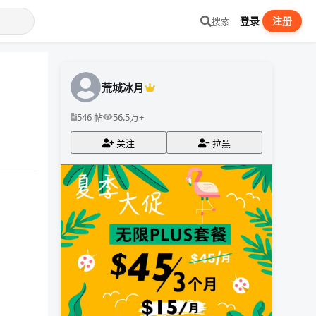
登录
注册
搜索
荒城冰月
546 帖
56.5万+
关注
拉黑