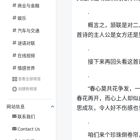
商业与金融
.
娱乐
概言之，颔联是对二
汽车与交通
首诗的主人公是女方还是
谜语对联
.
在线视频
接下来再回头看这首
情感世界
.
查看全部频道
“春心莫共花争发，
创建新频道
春花再开，而心上人却似
网站信息
思成灰，令人好不伤感也
联系我们
.
Contact Us
咱们来个珍珠倒卷帘