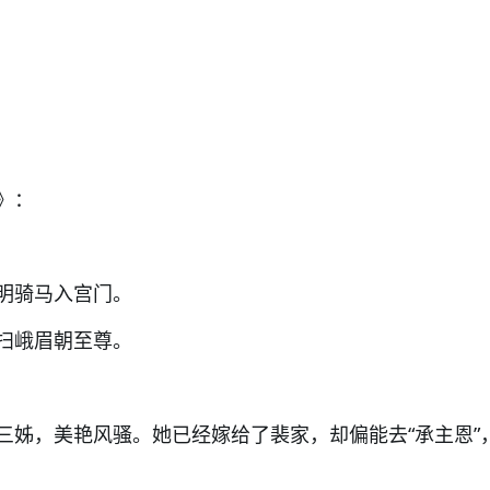
》：
明骑马入宫门。
扫峨眉朝至尊。
三姊，美艳风骚。她已经嫁给了裴家，却偏能去“承主恩”