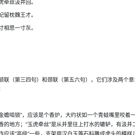
虎牵丝汲井回。
妃留枕魏王才。
寸相思一寸灰。
颔联（第三四句）和颈联（第五六句），它们涉及两个意
：
，“金蟾啮锁”，应该是个香炉，大约状如一个青蛙嘴里咬着
香的地方；“玉虎牵丝”是从井里往上打水的辘轳，有汲井
作应该“高级”一些，支架用汉白玉等石料雕成虎头的模样