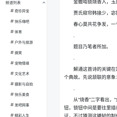
金蟾啮锁烧香入，玉
频道列表
奇珍异宝
贾氏窥帘韩掾少，宓
快乐嗨吧
春心莫共花争发，一
体育
.
户外与旅游
题目乃笔者所加。
搞笑
.
宠物情缘
解通这首诗的关键在
文化艺术
个典故。先说颔联的意象
摄影与自拍
.
快乐美食
从“烧香”二字看出
发吧网事
钮，锁钮中间是要往里插
证，不过猜测这辘轳的制
精彩人生