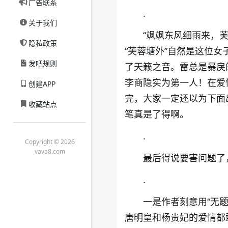
广告联系
.
关于我们
“飒飒东风细雨来，芙
隐私政策
“芙蓉塘外”自然是这位
发吧规则
了天籁之音。雷总是暴戾
李商隐实为第一人！在爱
创建APP
完，大家一定还以为下面
收藏站点
笔真是了得啊。
.
Copyright © 2026
vava8.com
最后得说要害问题了
.
一是作者刻意用“无
唐明皇和杨贵妃的爱情都