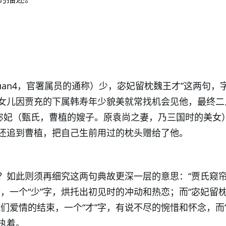
uan4，官署属员的通称）少，宓妃留枕魏王才”这两句，
女儿因贾充的下属韩寿年少貌美就常找机会见他，最终二
跟宓妃（甄氏，曹植的嫂子。原袁尚之妻，乃三国时的美女
还追到曹植，把自己生前用过的枕头赠给了他。
？如此则须再细究这两句典故更深一层的意思：“贾氏窥
，一个“少”字，烘托出初见时的冲动和热恋；而“宓妃留
们爱情的结束，一个“才”字，有说不尽的惋惜和怀念，而“
执着。