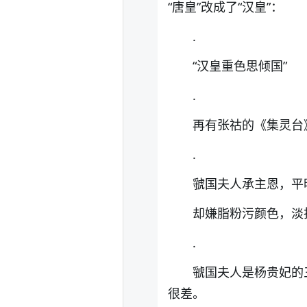
“唐皇”改成了“汉皇”：
.
“汉皇重色思倾国”
.
再有张祜的《集灵台
.
虢国夫人承主恩，平
却嫌脂粉污颜色，淡
.
虢国夫人是杨贵妃的
很差。