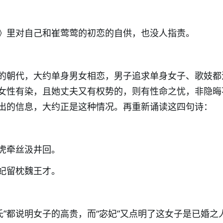
》里对自己和崔莺莺的初恋的自供，也没人指责。
的朝代，大约单身男女相恋，男子追求单身女子、歌妓都
女性有染，且她丈夫又有权势的，则有性命之忧，非隐晦
出的信息，大约正是这种情况。再重新诵读这四句诗：
虎牵丝汲井回。
妃留枕魏王才。
“贾氏”都说明女子的高贵，而“宓妃”又点明了这女子是已婚之