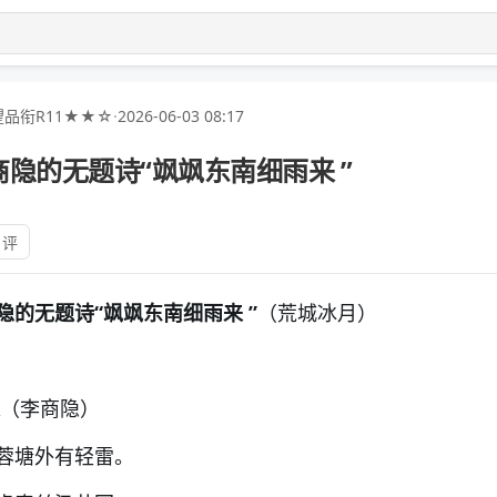
品衔R11★★☆
·
2026-06-03 08:17
隐的无题诗“飒飒东南细雨来 ”
 评
的无题诗“飒飒东南细雨来 ”
（荒城冰月）
（李商隐）
蓉塘外有轻雷。