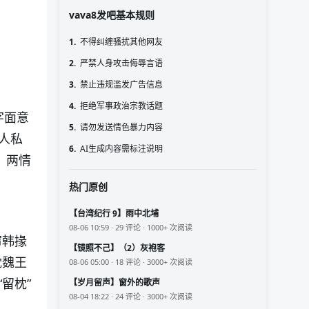
vava8发吧基本规则
1.
不得纠缠骚扰其他网友
2.
严禁人身攻击侮辱言语
3.
禁止违规滥发广告信息
4.
拒绝军事政治宗教话题
字面意
5.
请勿发送情色暴力内容
人私
6.
AI生成内容需标注说明
）两情
热门原创
【台湾纪行 9】雨中北埔
08-06 10:59 · 29 评论 · 1000+ 次阅读
帘韩掾
【镜照不己】（2）灰袍客
枕魏王
08-06 05:00 · 18 评论 · 3000+ 次阅读
留枕”
【岁月留声】窗外的歌声
08-04 18:22 · 24 评论 · 3000+ 次阅读