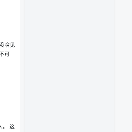
没啥见
不可
人。 这