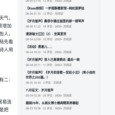
08-05 07:14 · 12 评论 · 1000+ 次阅读
【Rose烘焙】一炉甜酥暖家常--网纹菠萝挞
08-06 01:10 · 12 评论 · 次阅读
了天气，
【岁月留声】桑菲尔德庄园里的那一缕琴声
景增加
08-05 11:22 · 18 评论 · 2000+ 次阅读
怡人，
漫游瑞士🇨🇭（2）- 圣莫里茨
08-04 22:09 · 18 评论 · 2000+ 次阅读
局先看
【活动】黑崽儿……
诗人用
08-04 18:33 · 18 评论 · 2000+ 次阅读
【岁月留声】昔人已乘黄鹤去: 最后一眼
08-04 20:11 · 11 评论 · 3000+ 次阅读
【岁月留声】《岁月回音壁—宫廷小丑》 (笨小孩的
世界之355篇。）
有二：
08-05 16:43 · 3 评论 · 次阅读
八月征文：岁月留声
08-04 02:36 · 28 评论 · 3000+ 次阅读
居易连
建国70年，从美女博士睡两精英男聊起
08-03 18:58 · 22 评论 · 3000+ 次阅读
是把