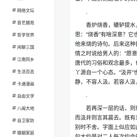
网络文坛
.
音艺摄苑
香炉烧香，辘轳提水
思：“烧香”有啥深意？
哲学世界
他来烧的诗句。后来这种
闲聊三国
情之时说给男人的：“愿
江南同乡
唐代的习俗和观念最多，
生活百态
丫源自一个心态。“汲井”
静，不容人汲。若容人汲
卡通漫画
.
自由文学
若再深一层的话，则
八闽大地
而汲井则言其晨去。既有来
自卫家防
别时不舍。字面上似应如
婚姻家庭
句大约是对二人每次约会