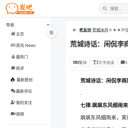
导航
老友坊
·
荒城冰月
☆★★声望
主页
荒城诗话：闲侃李商
资讯 News
最热门
繁体
大字阅读
3
热评
最新原创
荒城诗话：闲侃李商隐
最新评论
.
我的关注
七律.飒飒东风细雨来
视频
飒飒东风细雨来，芙