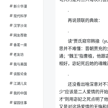
新❀华漫
.
现代科学
再说颈联的典故：
汉学沙龙
.
网友荐歌
读“贾氏窥帘韩掾（y
香茗一席
思并不难懂：晋朝贾充的
老友坊
通；“魏王”指曹植，他
相好，宓妃死后她的魂魄
我与美国
.
谈股论金
江湖儿女
还没看出啥深意对不
少”应该是二人爱情的开始
我的中国
才”则用宓妃之死点明了他
留园往事
又是对这场爱情的无悔和