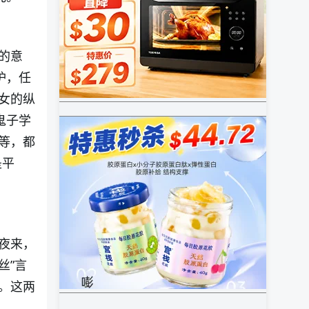
的意
炉，任
女的纵
鬼子学
等，都
是平
夜来，
丝”言
。这两