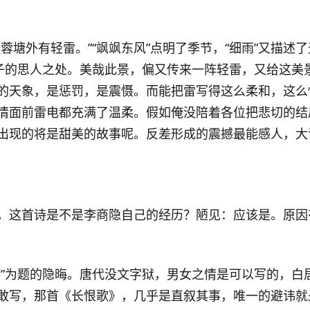
蓉塘外有轻雷。”“飒飒东风”点明了季节，“细雨”又描述
女子的思人之处。美哉此景，偏又传来一阵轻雷，又给这美
的天象，是惩罚，是震慑。而能把雷写得这么柔和，这么
情面前雷电都充满了温柔。假如俺没陪着各位把悲切的结
出现的将是甜美的故事呢。反差形成的震撼最能感人，大
，这首诗是不是李商隐自己的经历？陋见：应该是。原因
题”为题的隐晦。唐代没文字狱，男女之情是可以写的，白
敢写，那首《长恨歌》，几乎是直叙其事，唯一的避讳就