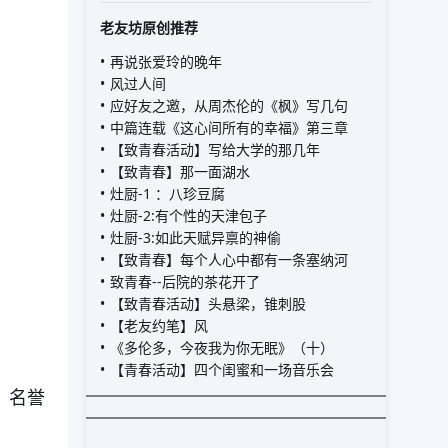
老友坊原创推荐
再说张爱玲的晚年
风过人间
应好友之邀，从周杰伦的《枫》写几句
中篇连载《这心间所有的幸福》第三章
【致青春活动】写给大学的那几年
【致青春】那一面湖水
灶厨-1 ：八珍豆腐
灶厨-2:有个性的天津包子
灶厨-3:如此天赋异禀的神偷
【致青春】每个人心中都有一条塞纳河
致青春--后院的茶花开了
【致青春活动】头悬梁，锥刺股
【老友约笔】风
《多伦多，今夜我为你无眠》（十）
【青春活动】四个闺蜜和一场音乐会
，名誉