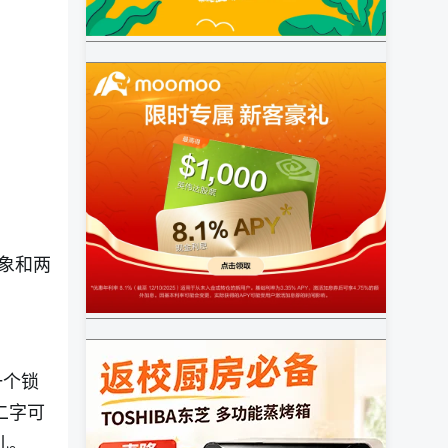
象和两
一个锁
二字可
儿。