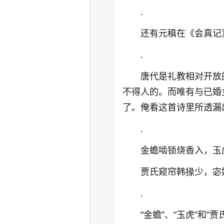
.
还有元稹在《会真记
.
唐代是礼教相对开放
不得人的。而唯有与已婚
了。俺看这首诗里所透漏
.
金蟾啮锁烧香入，玉
贾氏窥帘韩掾少，宓
.
“金蟾”、“玉虎”和