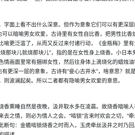
，字面上看不出什么深意。但作为意象它们可以有更深层
它也可以暗喻男女欢爱，古诗里有女性自比香，把男性比香
比喻更泛滥了，从而又反过来付诸行动，《金瓶梅》里有
意烧那块儿就烧那块儿”，指的是在女性身上烧香。小日本
色情画面里常有捆绑女性，然后往身体上滴烧化的蜡烛油
也有更深一层的意象，古诗有“妾心古井水”，啥意思？就
，则波澜起矣。所以二者都有隐喻男女欢爱的意思。
烧香熏睡自然是夜晚，汲井取水多在凌晨。故烧香暗喻人
去之情，则必为情人之会。“啮锁”言来时欢会之切，“牵
此断句：金蟾啮锁烧香之时而入，玉虎牵丝汲井之时乃回
的描述。