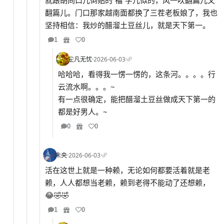
就跟胡同口儿倒贴的“福”字儿似的，风一吹翻篇儿又
翻篇儿。门口那家越南面都换了三茬老板娘了，我也
坚持相信：我炒的醋溜土豆丝儿，就是天下第一。
1
0
尘凡无忧
·
2026-06-03
·
哈哈哈，看得我一愣一愣的，这条河。。。。行
云流水啊。。。~
有一点很确定，能把醋溜土豆丝做成天下第一的
都是好男人。~
0
0
未央
·
2026-06-03
·
活在这世上就是一种赖，无论如何都要活着就是老
赖，人人都想当老赖，赖到老得不能动了还想赖，
😂🤣🤣
1
0