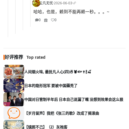
尘凡无忧
·
2026-06-03
·
哈哈，也是，赖到不能再赖一秒。。。~
0
0
好评推荐
Top rated
人间烟火味, 最抚凡人心(四)🍜🦞🐟🍷🍾🍒
日本的隐形冠军 要被中国薅秃了
中国对日管制半年后 日本自己说漏了嘴 没想到效果会这么狠
【岁月留声】我把《张三的歌》改成了摇滚曲
【镜照不己】（2）灰袍客