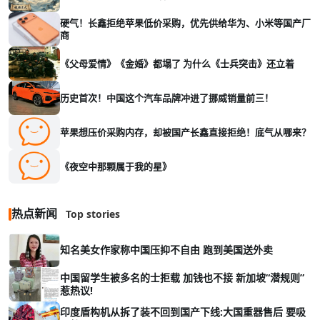
硬气！长鑫拒绝苹果低价采购，优先供给华为、小米等国产厂
商
《父母爱情》《金婚》都塌了 为什么《士兵突击》还立着
历史首次！中国这个汽车品牌冲进了挪威销量前三！
苹果想压价采购内存，却被国产长鑫直接拒绝！底气从哪来？
《夜空中那颗属于我的星》
热点新闻
Top stories
知名美女作家称中国压抑不自由 跑到美国送外卖
中国留学生被多名的士拒载 加钱也不接 新加坡“潜规则”
惹热议!
印度盾构机从拆了装不回到国产下线:大国重器售后 要吸