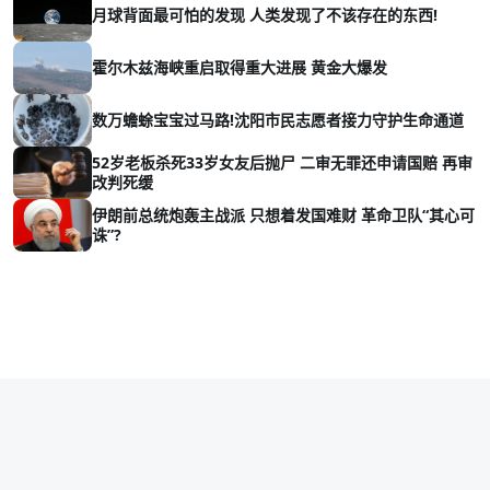
月球背面最可怕的发现 人类发现了不该存在的东西!
霍尔木兹海峡重启取得重大进展 黄金大爆发
数万蟾蜍宝宝过马路!沈阳市民志愿者接力守护生命通道
52岁老板杀死33岁女友后抛尸 二审无罪还申请国赔 再审
改判死缓
伊朗前总统炮轰主战派 只想着发国难财 革命卫队“其心可
诛”?