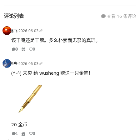
评论列表
查看 16 条评论
落飞
·
2026-06-03
·
该干嘛还是干嘛。多么朴素而无奈的真理。
0
0
未央
·
2026-06-03
·
(^-^) 未央 给 wusheng 赠送一只金笔！
20 金币
1
0