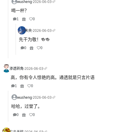
wusheng
·
2026-06-03
·
喝一杯？
1
0
未央
·
2026-06-03
·
先干为敬！🍻🍻
0
0
渗透转角
·
2026-06-03
·
高，你有令人惊艳的高。通透就是只言片语
1
0
wusheng
·
2026-06-03
·
哈哈，过誉了。
0
0
尘凡无忧
·
2026-06-03
·