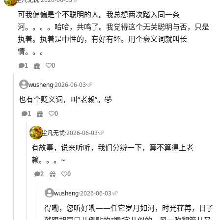
可我偏偏是个不聪明的人。我总想两次踏入同一条
河。。。。哈哈，共鸣了。我觉得这个无关聪明与否，只是
执着。执着是中性的，有好有坏。用个褒义词就叫长
情。。。
1
0
wusheng
·
2026-06-03
·
也有个贬义词，叫“老赖”。🤣
1
0
尘凡无忧
·
2026-06-03
·
有故事，说来听听，我们分辨一下，算不算得上老
赖。。。~
2
0
wusheng
·
2026-06-03
·
得嘞，您听好嘞——任它岁月如河，时光荏苒，日子