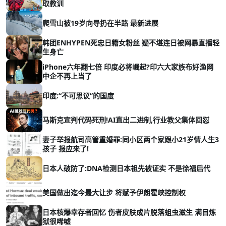
取教训
爬雪山被19岁向导扔在半路 最新进展
韩团ENHYPEN死忠日籍女粉丝 疑不堪连日被网暴直播轻
生身亡
iPhone六年翻七倍 印度必将崛起?印六大家族布好渔网
中企不再上当了
印度:“不可思议”的国度
马斯克宣判代码死刑!AI直出二进制,行业教父集体回怼
妻子举报航司高管重婚罪:同小区两个家跟小21岁情人生3
孩子 报应来了!
日本人破防了:DNA检测日本祖先被证实 不是徐福后代
美国做出迄今最大让步 将赋予伊朗霍峡控制权
日本核爆幸存者回忆 伤者皮肤成片脱落蛆虫滋生 满目炼
狱很唏嘘