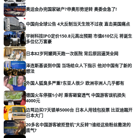
奥运会办完国家破产?申奥形势逆转 奥委会急了!
中国向全球公告 4大反制当天生效不过夜 直击美国痛点
宇树科技IPO定价150.8元高出预期 市值610亿元 将诞生
多位亿万富豪
日本82岁阿嬤两天跑一次医院 背后原因逼哭全网
泽连斯基谈到中国 当场给众人下指示 他对中国有了新的
想法
外国人狐臭多严重?东亚人很少 欧洲非洲人几乎都有
德国火车停摆1小时 乘客砸窗透气 中国游客误机损失
4000元
边骂边买!7天锁单5000台 日本人用钱包投票 比亚迪踹开
日本大门
20多名中国游客被拒登机“大反转”!谁给这些粉丝撒泼的
底气?