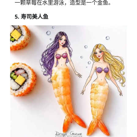
一颗草莓在水里游泳，造型是一个金鱼。
5. 寿司美人鱼