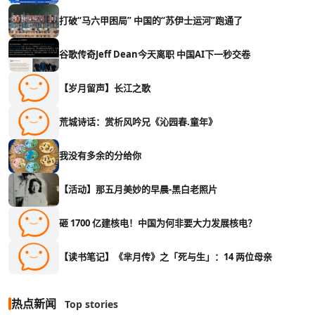
打破“马六甲困局” 中国的“苏伊士运河”跑通了
谷歌传奇Jeff Dean今天离职 中国AI下一秒交卷
【岁月留声】长江之歌
荒城诗话：赏析风吟兄《沁园春.童年》
我没有多余的分给你
【活动】那五月美妙的早晨-黑白老照片
砸 1700 亿建核电！中国为何非要大力发展核电？
【读书笔记】《芈月传》之「死与生」：14 两位母亲
热点新闻
Top stories