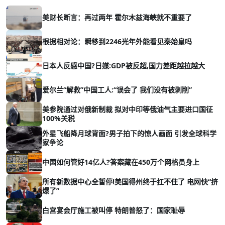
美财长断言：再过两年 霍尔木兹海峡就不重要了
根据相对论：瞬移到2246光年外能看见秦始皇吗
日本人反感中国?日媒:GDP被反超,国力差距越拉越大
爱尔兰“解救”中国工人:“误会了 我们没有被剥削”
美参院通过对俄新制裁 拟对中印等俄油气主要进口国征
100%关税
外星飞船降月球背面?男子拍下的惊人画面 引发全球科学
家争论
中国如何管好14亿人?答案藏在450万个网格员身上
所有新数据中心全暂停!美国得州终于扛不住了 电网快“挤
爆了”
白宫宴会厅施工被叫停 特朗普怒了：国家耻辱