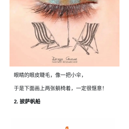
眼睛的眼皮睫毛，像一把小伞，
于是下面画上两张躺椅着，一定很惬意！
2. 披萨帆船