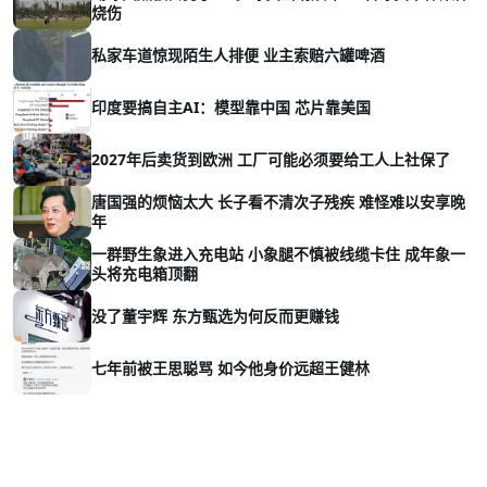
烧伤
私家车道惊现陌生人排便 业主索赔六罐啤酒
印度要搞自主AI：模型靠中国 芯片靠美国
2027年后卖货到欧洲 工厂可能必须要给工人上社保了
唐国强的烦恼太大 长子看不清次子残疾 难怪难以安享晚
年
一群野生象进入充电站 小象腿不慎被线缆卡住 成年象一
头将充电箱顶翻
没了董宇辉 东方甄选为何反而更赚钱
七年前被王思聪骂 如今他身价远超王健林