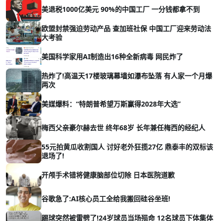
美退税1000亿美元 90%的中国工厂 一分钱都拿不到
欧盟封禁强迫劳动产品 查加班社保 中国工厂迎来劳动法
大考验
美国科学家用AI制造出16种全新病毒 网民炸了
热炸了!高温天17楼玻璃幕墙如瀑布坠落 有人家一个月爆
两次
美媒爆料：“特朗普希望万斯赢得2028年大选”
梅西父亲豪尔赫去世 终年68岁 长年兼任梅西的经纪人
55元拍黄瓜收割国人 讨好老外狂揽27亿 鼎泰丰的双标该
退场了!
开颅手术错将健康脑部位切除 日本医院道歉
谷歌急了:AI核心员工全给我搬回硅谷坐班!
踢球突然被雷劈了!24岁球员当场殒命 12名球员下体集体