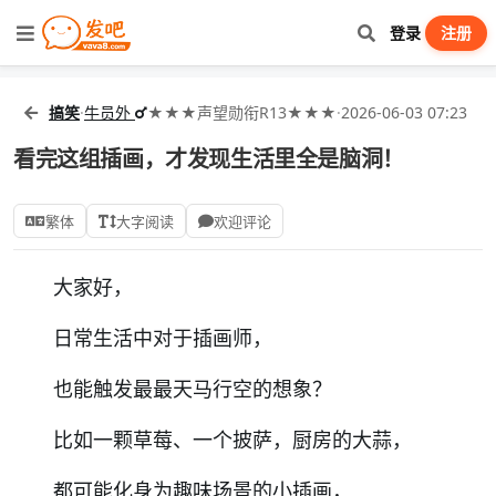
登录
注册
搞笑
·
牛员外
★★★声望勋衔R13★★★
·
2026-06-03 07:23
看完这组插画，才发现生活里全是脑洞！
繁体
大字阅读
欢迎评论
大家好，
日常生活中
对于插画师，
也能触发最最天马行空的想象？
比如一颗草莓、一个披萨，厨房的大蒜，
都可能化身为趣味场景的小插画，