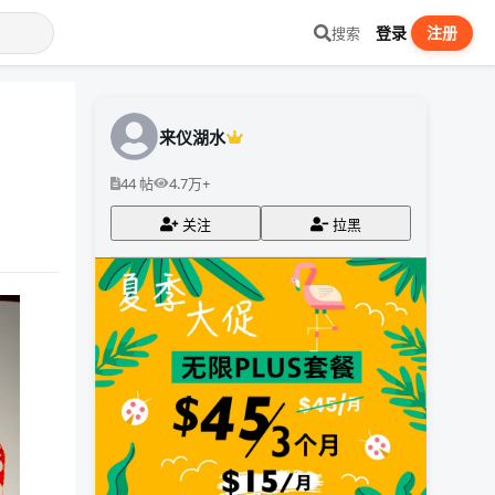
登录
注册
搜索
来仪湖水
44 帖
4.7万+
关注
拉黑