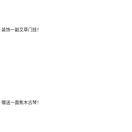
湖水 装饰一副艾草门挂！
湖水 赠送一面焦木古琴！