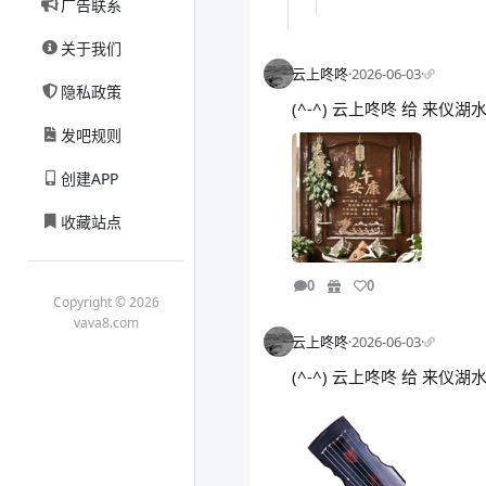
广告联系
关于我们
云上咚咚
·
2026-06-03
·
隐私政策
(^-^) 云上咚咚 给 来仪
发吧规则
创建APP
收藏站点
0
0
Copyright © 2026
vava8.com
云上咚咚
·
2026-06-03
·
(^-^) 云上咚咚 给 来仪