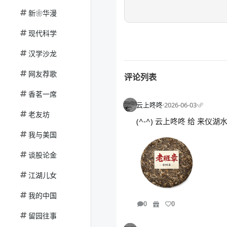
新❀华漫
现代科学
汉学沙龙
网友荐歌
评论列表
香茗一席
云上咚咚
·
2026-06-03
·
老友坊
(^-^) 云上咚咚 给 来仪
我与美国
谈股论金
江湖儿女
我的中国
0
0
留园往事