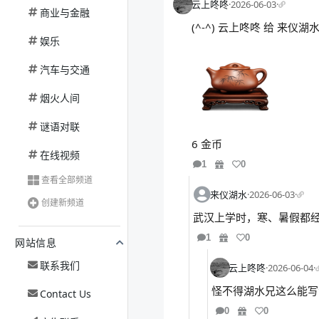
云上咚咚
·
2026-06-03
·
商业与金融
(^-^) 云上咚咚 给 来仪
娱乐
汽车与交通
烟火人间
谜语对联
6 金币
在线视频
1
0
查看全部频道
来仪湖水
·
2026-06-03
·
创建新频道
武汉上学时，寒、暑假都
1
0
网站信息
联系我们
云上咚咚
·
2026-06-04
·
怪不得湖水兄这么能写
Contact Us
0
0