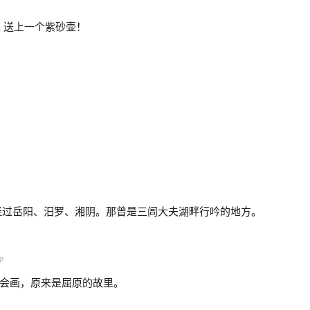
湖水 送上一个紫砂壶！
经过岳阳、汨罗、湘阴。那曾是三闾大夫湖畔行吟的地方。
会画，原来是屈原的故里。