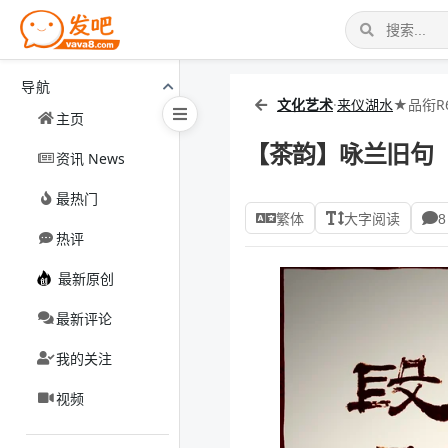
导航
文化艺术
·
来仪湖水
★品衔R
主页
【茶韵】咏兰旧句
资讯 News
最热门
繁体
大字阅读
8
热评
最新原创
最新评论
我的关注
视频