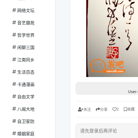
网络文坛
音艺摄苑
哲学世界
闲聊三国
江南同乡
生活百态
卡通漫画
User-
自由文学
八闽大地
收藏
2
关注
分享
自卫家防
婚姻家庭