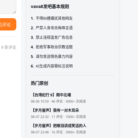
vava8发吧基本规则
1.
不得纠缠骚扰其他网友
后评论
2.
严禁人身攻击侮辱言语
3.
禁止违规滥发广告信息
 8 条评论
4.
拒绝军事政治宗教话题
5.
请勿发送情色暴力内容
6.
AI生成内容需标注说明
热门原创
【台湾纪行 9】雨中北埔
08-06 10:59 · 46 评论 · 5000+ 次阅读
【岁月留声】我有一对木耳朵
08-07 22:32 · 11 评论 · 1000+ 次阅读
【岁月留声】把眼泪讲成笑话的人
08-07 23:48 · 16 评论 · 3000+ 次阅读