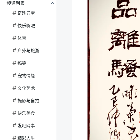
频道列表
奇珍异宝
快乐嗨吧
体育
户外与旅游
搞笑
宠物情缘
文化艺术
摄影与自拍
快乐美食
发吧网事
精彩人生