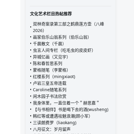
文化艺术栏目热帖推荐
双林奇案录第三部之鹤鼎莲方壶（八峰
2026）
画家伯乐山翁系列（伯乐山翁）
千晨散文（千晨）
虫言人间专栏（吃毛虫的皮皮虾）
异城忆画（又见宇）
陈和春哲思系列
蒙格随笔（李蒙格）
红楼系列（mingxiaot)
卢岩三皇五帝连载
Caroline随笔系列
闲木园子书法欣赏
我身体里，一直住着一个＂赫思嘉＂
【与书相伴】书是喝下去的酒(wusheng)
韩红等或遭遇祛魅浪潮(顾小军）
三读朗费罗（liaokang)
八月征文：岁月留声