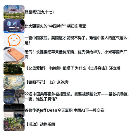
静坐笔记(九十七)
比大疆更火的“中国特产” 横扫东南亚
一查中国家底，美国这才发现不得了，难怪中国人的底气这么
足！
硬气！长鑫拒绝苹果低价采购，优先供给华为、小米等国产厂
商
《父母爱情》《金婚》都塌了 为什么《士兵突击》还立着
【镜照不己】（2）灰袍客
22名中国乘客集体被拒登机，完整视频被公开——曼谷机场这
一夜，谁说了真话？
谷歌传奇Jeff Dean今天离职 中国AI下一秒交卷
【活动】动物乐园