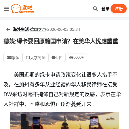
登录
注册
海外生活
·
德国之声
·
2026-06-03 05:34
德媒:绿卡要回原籍国申请？在美华人忧虑重重
5000+
繁体
大字阅读
4 评
美国近期的绿卡申请政策变化让很多人措手不
及。在加州有多年从业经验的华人移民律师在接受
DW采访时毫不掩饰自己对新规定的反感，表示在华
人社群中，困惑和恐惧正逐渐蔓延开来。