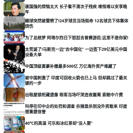
唐国强的烦恼太大 长子看不清次子残疾 难怪难以安享晚
年
踢球突然被雷劈了!24岁球员当场殒命 12名球员下体集体
烧伤
为了总统梦 阿塔尔烈日下怒怼吉普赛游民:这里不是你家!
太荒诞了!马斯克一边“去中国化” 一边签下29亿美元中国
设备大单
中国顶级富豪补缴最多500亿 万亿海外资产难藏了
被中国刺激了 印度可回收火箭也已上马 但却跳过了最关
键的一步
出租屋锁柜藏遗像 租客当场吓哭连夜搬离 索赔中介费
叫停在印中企的处罚和调查 杀猪盘杀到没外资敢来 印度
想重建信誉
40℃的高温 可乐和冰红茶却“没人要”