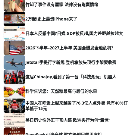
竹知了事件没有赢家 法律没有跑赢情绪
2万起!史上最贵iPhone来了
日本人反感中国?日媒:GDP被反超,国力差距越拉越大
2026下半年–2027上半年 美国会爆发金融危机?
Jetstar手提行李新规 登机箱放头顶行李架要收费
这届ChinaJoy,看到了第一台「科技潮玩」机器人
科学告诉您：天然糖最高与最低的水果
中国人在吃饭上越来越省了?6.3亿人点外卖 竟有40%订
单低于15元
美日历史性外汇干预内幕 欧洲央行为何“震惊”
DeepSeek火遍全球 梁文锋却只想用座机