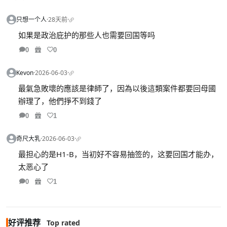
只想一个人
·
28天前
·
如果是政治庇护的那些人也需要回国等吗
0
0
Kevon
·
2026-06-03
·
最氣急敗壞的應該是律師了，因為以後這類案件都要回母國
辦理了，他們掙不到錢了
0
1
奇尺大乳
·
2026-06-03
·
最担心的是H1-B，当初好不容易抽签的，这要回国才能办，
太恶心了
0
1
好评推荐
Top rated