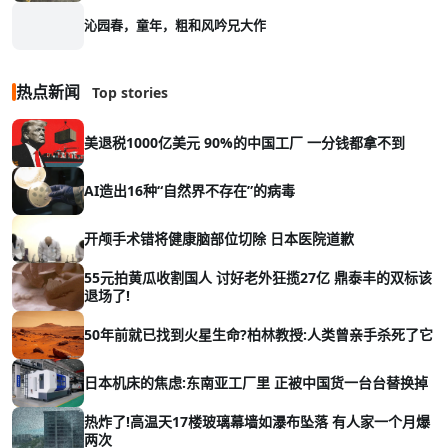
沁园春，童年，粗和风吟兄大作
热点新闻
Top stories
美退税1000亿美元 90%的中国工厂 一分钱都拿不到
AI造出16种“自然界不存在”的病毒
开颅手术错将健康脑部位切除 日本医院道歉
55元拍黄瓜收割国人 讨好老外狂揽27亿 鼎泰丰的双标该
退场了!
50年前就已找到火星生命?柏林教授:人类曾亲手杀死了它
日本机床的焦虑:东南亚工厂里 正被中国货一台台替换掉
热炸了!高温天17楼玻璃幕墙如瀑布坠落 有人家一个月爆
两次