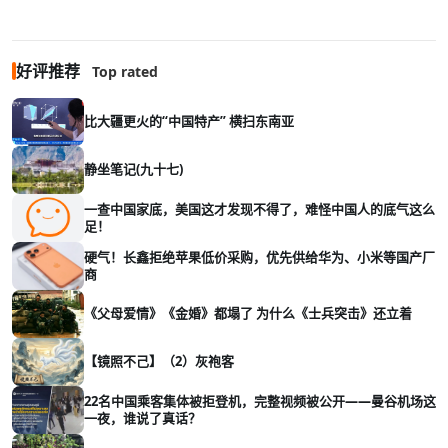
好评推荐
Top rated
比大疆更火的“中国特产” 横扫东南亚
静坐笔记(九十七)
一查中国家底，美国这才发现不得了，难怪中国人的底气这么
足！
硬气！长鑫拒绝苹果低价采购，优先供给华为、小米等国产厂
商
《父母爱情》《金婚》都塌了 为什么《士兵突击》还立着
【镜照不己】（2）灰袍客
22名中国乘客集体被拒登机，完整视频被公开——曼谷机场这
一夜，谁说了真话？