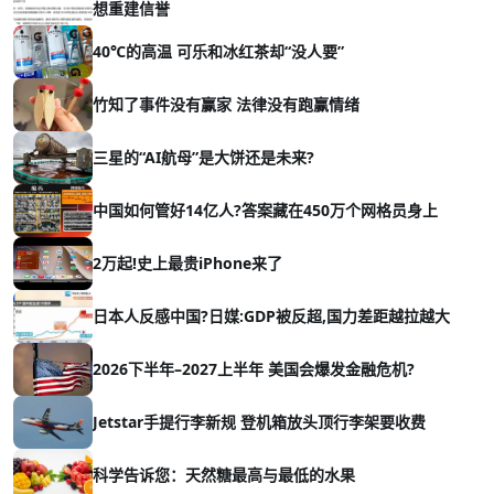
想重建信誉
40℃的高温 可乐和冰红茶却“没人要”
竹知了事件没有赢家 法律没有跑赢情绪
三星的“AI航母”是大饼还是未来?
中国如何管好14亿人?答案藏在450万个网格员身上
2万起!史上最贵iPhone来了
日本人反感中国?日媒:GDP被反超,国力差距越拉越大
2026下半年–2027上半年 美国会爆发金融危机?
Jetstar手提行李新规 登机箱放头顶行李架要收费
科学告诉您：天然糖最高与最低的水果