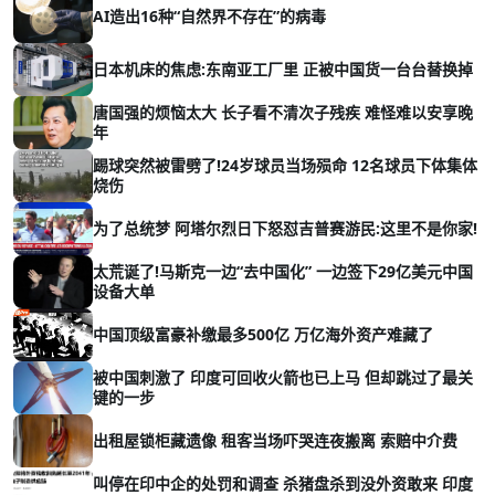
AI造出16种“自然界不存在”的病毒
日本机床的焦虑:东南亚工厂里 正被中国货一台台替换掉
唐国强的烦恼太大 长子看不清次子残疾 难怪难以安享晚
年
踢球突然被雷劈了!24岁球员当场殒命 12名球员下体集体
烧伤
为了总统梦 阿塔尔烈日下怒怼吉普赛游民:这里不是你家!
太荒诞了!马斯克一边“去中国化” 一边签下29亿美元中国
设备大单
中国顶级富豪补缴最多500亿 万亿海外资产难藏了
被中国刺激了 印度可回收火箭也已上马 但却跳过了最关
键的一步
出租屋锁柜藏遗像 租客当场吓哭连夜搬离 索赔中介费
叫停在印中企的处罚和调查 杀猪盘杀到没外资敢来 印度