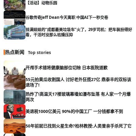
【活动】动物乐园
谷歌传奇Jeff Dean今天离职 中国AI下一秒交卷
挂满娃娃的“成都最美垃圾车”火了，29岁司机：把车装扮得好
看，干活时没那么枯燥压抑
热点新闻
Top stories
开颅手术错将健康脑部位切除 日本医院道歉
55元拍黄瓜收割国人 讨好老外狂揽27亿 鼎泰丰的双标该
退场了!
热炸了!高温天17楼玻璃幕墙如瀑布坠落 有人家一个月爆
两次
美退税1000亿美元 90%的中国工厂 一分钱都拿不到
50年前就已找到火星生命?柏林教授:人类曾亲手杀死了它