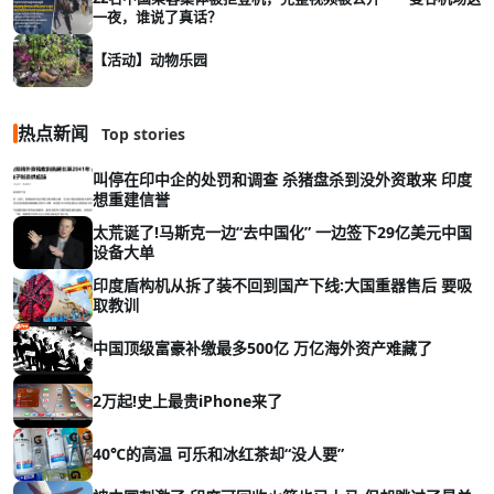
一夜，谁说了真话？
【活动】动物乐园
热点新闻
Top stories
叫停在印中企的处罚和调查 杀猪盘杀到没外资敢来 印度
想重建信誉
太荒诞了!马斯克一边“去中国化” 一边签下29亿美元中国
设备大单
印度盾构机从拆了装不回到国产下线:大国重器售后 要吸
取教训
中国顶级富豪补缴最多500亿 万亿海外资产难藏了
2万起!史上最贵iPhone来了
40℃的高温 可乐和冰红茶却“没人要”