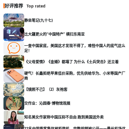
好评推荐
Top rated
静坐笔记(九十七)
比大疆更火的“中国特产” 横扫东南亚
一查中国家底，美国这才发现不得了，难怪中国人的底气这么
足！
《父母爱情》《金婚》都塌了 为什么《士兵突击》还立着
硬气！长鑫拒绝苹果低价采购，优先供给华为、小米等国产厂
商
【镜照不己】（2）灰袍客
交作业：沁园春·博物馆观展
知名美女作家称中国压抑不自由 跑到美国送外卖
22名中国乘客集体被拒登机，完整视频被公开——曼谷机场这