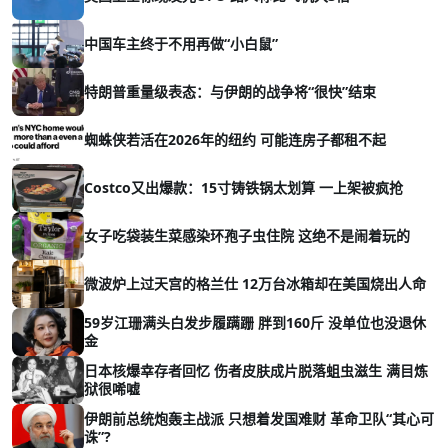
中国车主终于不用再做“小白鼠”
特朗普重量级表态：与伊朗的战争将“很快”结束
蜘蛛侠若活在2026年的纽约 可能连房子都租不起
Costco又出爆款：15寸铸铁锅太划算 一上架被疯抢
女子吃袋装生菜感染环孢子虫住院 这绝不是闹着玩的
微波炉上过天宫的格兰仕 12万台冰箱却在美国烧出人命
59岁江珊满头白发步履蹒跚 胖到160斤 没单位也没退休
金
日本核爆幸存者回忆 伤者皮肤成片脱落蛆虫滋生 满目炼
狱很唏嘘
伊朗前总统炮轰主战派 只想着发国难财 革命卫队“其心可
诛”?