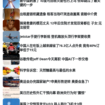
被中国刺激了 印度可回收火箭也已上马 但却跳过了最关
键的一步
出租屋锁柜藏遗像 租客当场吓哭连夜搬离 索赔中介费
捐肾救妻的模范丈夫 12年后住院才发现双肾都在 子女:无
法接受
Jetstar手提行李新规 登机箱放头顶行李架要收费
中国人在吃饭上越来越省了?6.3亿人点外卖 竟有40%订
单低于15元
谷歌传奇Jeff Dean今天离职 中国AI下一秒交卷
科学告诉您：天然糖最高与最低的水果
奥运会办完国家破产?申奥形势逆转 奥委会急了!
美日历史性外汇干预内幕 欧洲央行为何“震惊”
美国上空惊现发光UFO 路人称比飞机大3倍