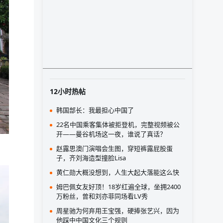
12小时热帖
韩国部长：我最担心中国了
22名中国乘客集体被拒登机，完整视频被公
开——曼谷机场这一夜，谁说了真话？
赵露思澳门演唱会生图，穿短裤露屁股蛋
子，齐刘海造型撞脸Lisa
黄仁勋大概没想到，人生大起大落能这么快
姆巴佩女友好顶！18岁红遍全球，坐拥2400
万粉丝，曾和刘亦菲同场看LV秀
周星驰为何弃用王宝强，硬捧张艺兴，因为
他踩中中国文化三个规则