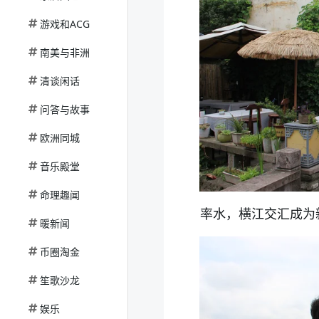
游戏和ACG
南美与非洲
清谈闲话
问答与故事
欧洲同城
音乐殿堂
命理趣闻
率水，横江交汇成为
暖新闻
币圈淘金
笙歌沙龙
娱乐