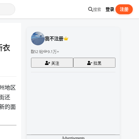
登录
注册
搜索
我不注册
新衣
52 帖
9.1万+
关注
拉黑
州地区
街还
新的面
Advertisements