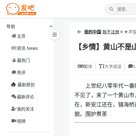
导航
我的中国
·
我不注册
☆★声望
主页
【乡情】黄山不是
资讯 News
最热门
繁体
大字阅读
1
热评
最新原创
上世纪八零年代一番
不见了，来了一个黄山市
最新评论
在，新安江还在，镇海桥
我的关注
貌。围炉煮茶
视频