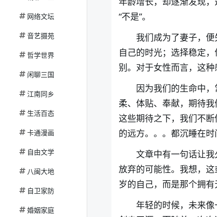
年龄增长，却逐渐发现，
“不是”。
网络文坛
音艺摄苑
我们成为了妻子，便
自己的时光；选择稳定，
哲学世界
别。对于女性而言，这种
闲聊三国
因为我们的生命中，
江南同乡
柔、体贴、奉献，期待我
生活百态
这些期待之下，我们不断
的远方。。。都沉睡在时
卡通漫画
自由文学
文章中有一句话让我
放弃的可能性。我想，这
八闽大地
岁的自己，而是那个拥有
自卫家防
年轻的时候，未来像
婚姻家庭