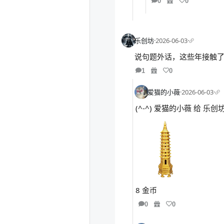
0
0
乐创坊
·
2026-06-03
·
说句题外话，这些年接触了一
1
0
爱猫的小薇
·
2026-06-03
·
(^-^) 爱猫的小薇 给 
8 金币
0
0