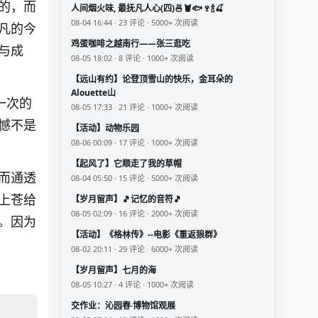
的，而
人间烟火味, 最抚凡人心(四)🍜🦞🐟🍷🍾🍒
08-04 16:44 · 23 评论 · 5000+ 次阅读
凡的今
鸡蛋咖啡之越南行——张三逛吃
与成
08-05 18:02 · 8 评论 · 1000+ 次阅读
【远山有约】论登顶雪山的快乐，金耳朵的
Alouette山
一次的
08-05 17:33 · 21 评论 · 1000+ 次阅读
憾不是
【活动】动物乐园
08-06 00:09 · 17 评论 · 1000+ 次阅读
【起风了】它顺走了我的草帽
而通透
08-04 05:50 · 15 评论 · 5000+ 次阅读
上苍给
【岁月留声】🎵记忆的音符🎵
08-05 02:09 · 16 评论 · 2000+ 次阅读
。因为
【活动】《格林传》--电影《重返狼群》
08-02 20:11 · 29 评论 · 6000+ 次阅读
【岁月留声】七月的海
08-05 10:27 · 4 评论 · 1000+ 次阅读
交作业：沁园春·博物馆观展