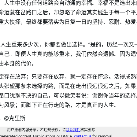
，人生中没有任何道路会自动通向幸福。幸福不是选出来
命运藏在岔路口之后，却忽略了命运其实诞生于每一个平
重大抉择，最终都要落实为日复一日的坚持、忍耐、热爱
论人生重来多少次，你都要做出选择。”是的，历经一次又
自己。即便人生真的能够重来，我们依然会遗憾。因为遗
由本身的代价。
定存在放弃；只要存在放弃，就一定存在怀念。活得成熟
头张望那条未选择的路，而是在走出很远很远之后，如果
路口犹豫不决的自己，可以微笑着说：谢谢你当年的选择
为风景；而脚下正在行走的路，才是真正的人生。
。
@克里斯
用户原创内容分享，若违规侵权，请
联系我们
核实删除
generated content. For violations or DMCA,
contact us
for removal