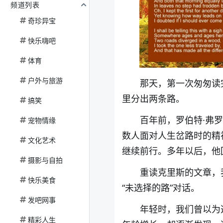
频道列表
奇珍异宝
快乐嗨吧
体育
户外与旅游
那天，第一次匆匆读
里分出两条路。
搞笑
百年前，罗伯特·弗
宠物情缘
数人面对人生岔路时的精
文化艺术
继续前行。多年以后，他
摄影与自拍
重读克里斯的文章，
快乐美食
“未选择的路”对话。
发吧网事
年轻时，我们曾以为
精彩人生