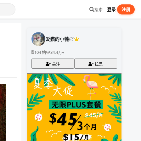
登录
注册
搜索
爱猫的小薇
104 帖
34.4万+
关注
拉黑