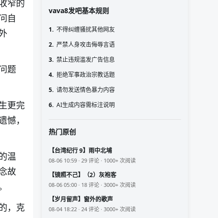
收窄的
vava8发吧基本规则
问自
1.
不得纠缠骚扰其他网友
外
2.
严禁人身攻击侮辱言语
3.
禁止违规滥发广告信息
问题
4.
拒绝军事政治宗教话题
5.
请勿发送情色暴力内容
生更完
6.
AI生成内容需标注说明
遗憾，
热门原创
【台湾纪行 9】雨中北埔
的温
08-06 10:59 · 29 评论 · 1000+ 次阅读
念故
【镜照不己】（2）灰袍客
。
08-06 05:00 · 18 评论 · 3000+ 次阅读
【岁月留声】窗外的歌声
的，克
08-04 18:22 · 24 评论 · 3000+ 次阅读