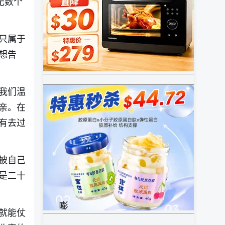
无数个
只属于
想告
我们温
亲。在
有去过
被自己
是二十
就能仗