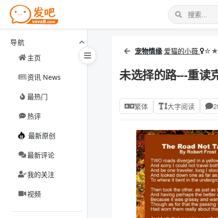
导航
宠物情缘
·
爱猫的小薇
☆★
主页
未选择的路---重
资讯 News
最热门
繁体
大字阅读
2
热评
最新原创
最新评论
我的关注
视频