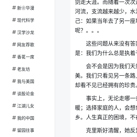
剑走天涯。而随着一次次
新❀华漫
河流，支流越来越少，水
现代科学
己：如果当年去了另一座
呢？。。。
汉学沙龙
这些问题从来没有答
网友荐歌
是：我们为什么总是执着
香茗一席
会不会是因为我们天
老友坊
美。我们只看见另一条路
我与美国
却看不见已经拥有的珍贵
谈股论金
事实上，无论走哪一
江湖儿女
暖；选择家庭的人，会想
乡。人生真正的困境，不
我的中国
克里斯好清醒，她反
留园往事