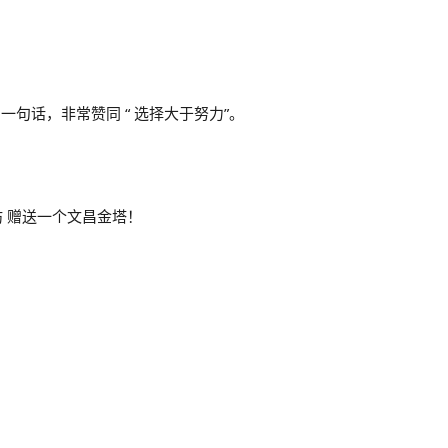
句话，非常赞同 “ 选择大于努力”。
乐创坊 赠送一个文昌金塔！