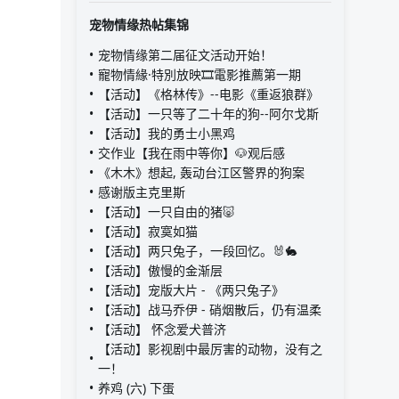
宠物情缘热帖集锦
宠物情缘第二届征文活动开始！
寵物情緣·特別放映🎞️電影推薦第一期
【活动】《格林传》--电影《重返狼群》
【活动】一只等了二十年的狗--阿尔戈斯
【活动】我的勇士小黑鸡
交作业【我在雨中等你】🐶观后感
《木木》想起, 轰动台江区警界的狗案
感谢版主克里斯
【活动】一只自由的猪🐷
【活动】寂寞如猫
【活动】两只兔子，一段回忆。🐰🐇
【活动】傲慢的金渐层
【活动】宠版大片 - 《两只兔子》
【活动】战马乔伊 - 硝烟散后，仍有温柔
【活动】 怀念爱犬普济
【活动】影视剧中最厉害的动物，没有之
一！
养鸡 (六) 下蛋