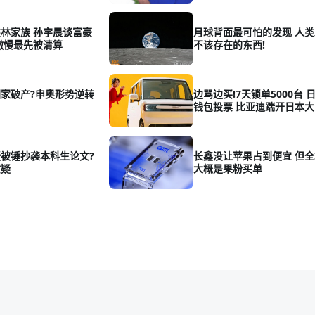
林家族 孙宇晨谈富豪
月球背面最可怕的发现 人
傲慢最先被清算
不该存在的东西!
家破产?申奥形势逆转
边骂边买!7天锁单5000台 
钱包投票 比亚迪踹开日本大
被锤抄袭本科生论文?
长鑫没让苹果占到便宜 但
质疑
大概是果粉买单