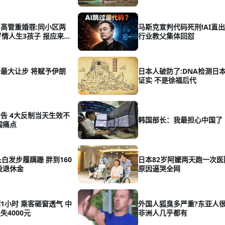
高管重婚罪:同小区两
马斯克宣判代码死刑!AI直出
岁情人生3孩子 报应来
行业教父集体回怼
最大让步 将赋予伊朗
日本人破防了:DNA检测日
证实 不是徐福后代
告 4大反制当天生效不
韩国部长：我最担心中国了
国痛点
头白发步履蹒跚 胖到160
日本82岁阿嬤两天跑一次医
没退休金
原因逼哭全网
1小时 乘客砸窗透气 中
外国人狐臭多严重?东亚人很
失4000元
非洲人几乎都有