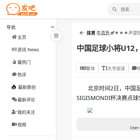
导航
体育
·
牛员外
★★★声望勋
主页
中国足球小将U12
资讯 News
最热门
繁体
大字阅读
热评
最新原创
北京时间2日，中国足
SIGISMONDI杯决赛点
最新评论
我的关注
视频
User-