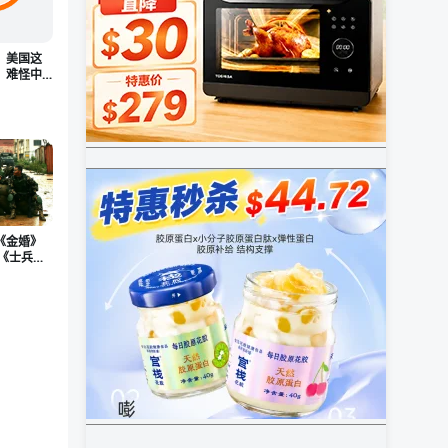
，美国这
，难怪中
么足！
《金婚》
么《士兵突