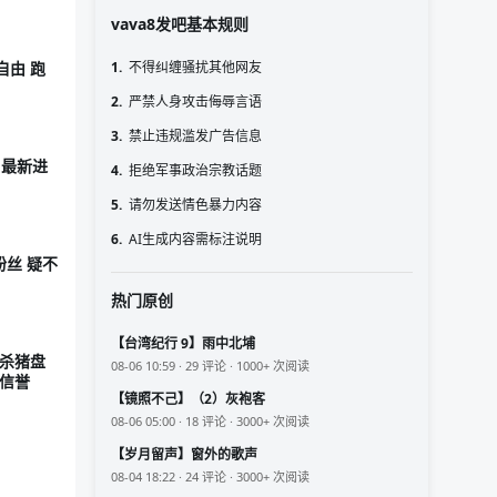
vava8发吧基本规则
1.
不得纠缠骚扰其他网友
自由 跑
2.
严禁人身攻击侮辱言语
3.
禁止违规滥发广告信息
 最新进
4.
拒绝军事政治宗教话题
5.
请勿发送情色暴力内容
6.
AI生成内容需标注说明
粉丝 疑不
热门原创
【台湾纪行 9】雨中北埔
 杀猪盘
08-06 10:59 · 29 评论 · 1000+ 次阅读
建信誉
【镜照不己】（2）灰袍客
08-06 05:00 · 18 评论 · 3000+ 次阅读
【岁月留声】窗外的歌声
08-04 18:22 · 24 评论 · 3000+ 次阅读