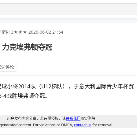
衔R13★★★
·
2026-06-02 21:54
，力克埃弗顿夺冠
欢迎评论
球小将2014队（U12梯队），于意大利国际青少年杯赛
球5-4战胜埃弗顿夺冠。
用户发布内容分享，若违规侵权，请
联系我们
核实删除
generated content. For violations or DMCA,
contact us
for removal