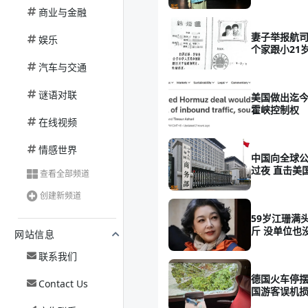
了
商业与金融
妻子举报航司
娱乐
个家跟小21
了!
汽车与交通
谜语对联
美国做出迄今
霍峡控制权
在线视频
情感世界
中国向全球公
过夜 直击美
查看全部频道
创建新频道
59岁江珊满
斤 没单位也
网站信息
联系我们
德国火车停摆
Contact Us
国游客误机损