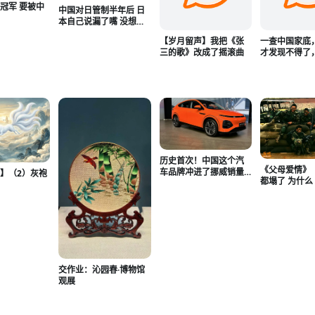
冠军 要被中
中国对日管制半年后 日
本自己说漏了嘴 没想到
效果会这么狠
【岁月留声】我把《张
一查中国家底
三的歌》改成了摇滚曲
才发现不得了
国人的底气这
历史首次！中国这个汽
《父母爱情》
车品牌冲进了挪威销量
】（2）灰袍
都塌了 为什
前三！
击》还立着
交作业：沁园春·博物馆
观展