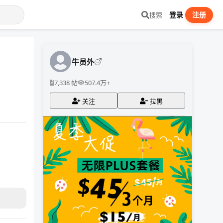
登录
注册
搜索
牛员外
7,338 帖
507.4万+
关注
拉黑