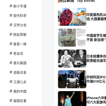
热点新闻
Top stories
新❀华漫
印度盾构机
现代科学
线:大国重器
汉学沙龙
网友荐歌
中国留学生被
不接 新加坡“
香茗一席
老友坊
日本核爆幸存
脱落蛆虫滋生
我与美国
谈股论金
宇树科技IPO
市值610亿
江湖儿女
我的中国
iPhone六
留园往事
印六大家族布