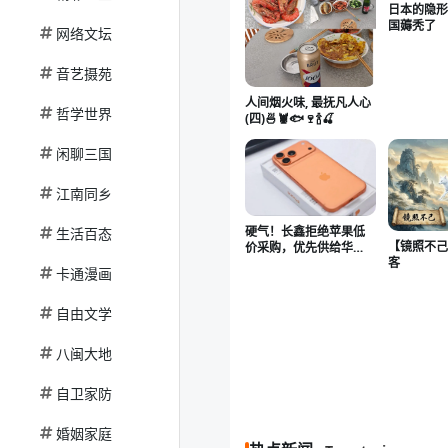
日本的隐形
国薅秃了
网络文坛
音艺摄苑
人间烟火味, 最抚凡人心
哲学世界
(四)🍜🦞🐟🍷🍾🍒
闲聊三国
江南同乡
硬气！长鑫拒绝苹果低
生活百态
【镜照不己
价采购，优先供给华
客
为、小米等国产厂商
卡通漫画
自由文学
八闽大地
自卫家防
婚姻家庭