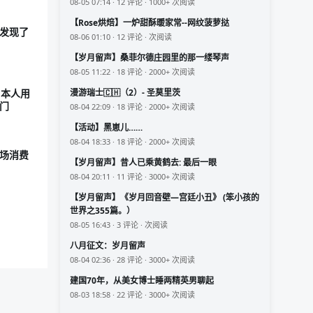
08-05 07:14 · 12 评论 · 1000+ 次阅读
【Rose烘焙】一炉甜酥暖家常--网纹菠萝挞
类发现了
08-06 01:10 · 12 评论 · 次阅读
【岁月留声】桑菲尔德庄园里的那一缕琴声
08-05 11:22 · 18 评论 · 2000+ 次阅读
漫游瑞士🇨🇭（2）- 圣莫里茨
日本人用
门
08-04 22:09 · 18 评论 · 2000+ 次阅读
【活动】黑崽儿……
08-04 18:33 · 18 评论 · 2000+ 次阅读
全场消费
【岁月留声】昔人已乘黄鹤去: 最后一眼
08-04 20:11 · 11 评论 · 3000+ 次阅读
【岁月留声】《岁月回音壁—宫廷小丑》 (笨小孩的
世界之355篇。）
08-05 16:43 · 3 评论 · 次阅读
八月征文：岁月留声
08-04 02:36 · 28 评论 · 3000+ 次阅读
建国70年，从美女博士睡两精英男聊起
08-03 18:58 · 22 评论 · 3000+ 次阅读