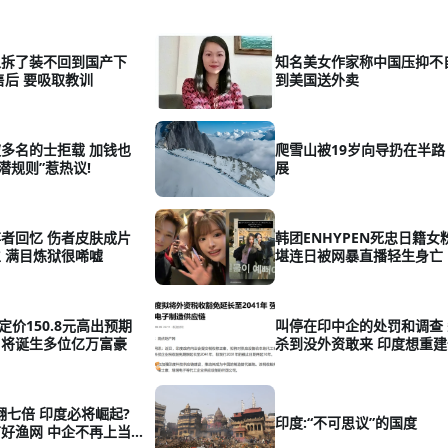
从拆了装不回到国产下
知名美女作家称中国压抑不
售后 要吸取教训
到美国送外卖
多名的士拒载 加钱也
爬雪山被19岁向导扔在半路
潜规则”惹热议!
展
者回忆 伤者皮肤成片
韩团ENHYPEN死忠日籍女
 满目炼狱很唏嘘
堪连日被网暴直播轻生身亡
定价150.8元高出预期
叫停在印中企的处罚和调查
元 将诞生多位亿万富豪
杀到没外资敢来 印度想重
年翻七倍 印度必将崛起?
印度:“不可思议”的国度
好渔网 中企不再上当