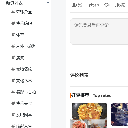
频道列表
收藏
0
关注
分享
奇珍异宝
快乐嗨吧
体育
户外与旅游
搞笑
宠物情缘
评论列表
文化艺术
摄影与自拍
好评推荐
Top rated
快乐美食
发吧网事
精彩人生