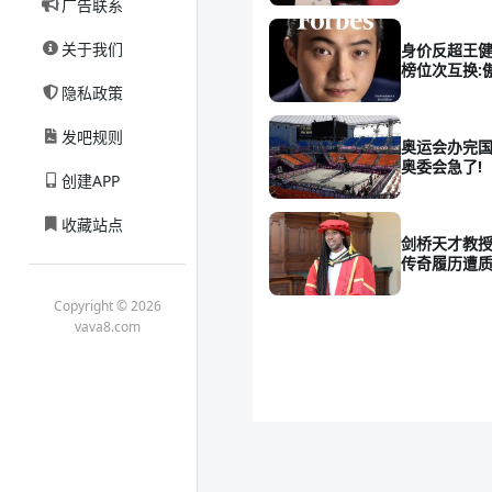
广告联系
关于我们
身价反超王健
榜位次互换:
隐私政策
发吧规则
奥运会办完国
奥委会急了!
创建APP
收藏站点
剑桥天才教授
传奇履历遭
Copyright © 2026
vava8.com