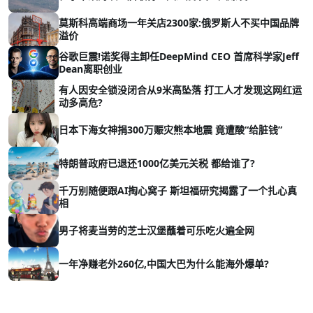
莫斯科高端商场一年关店2300家:俄罗斯人不买中国品牌
溢价
谷歌巨震!诺奖得主卸任DeepMind CEO 首席科学家Jeff
Dean离职创业
有人因安全锁没闭合从9米高坠落 打工人才发现这网红运
动多高危?
日本下海女神捐300万赈灾熊本地震 竟遭酸“给脏钱”
特朗普政府已退还1000亿美元关税 都给谁了?
千万别随便跟AI掏心窝子 斯坦福研究揭露了一个扎心真
相
男子将麦当劳的芝士汉堡蘸着可乐吃火遍全网
一年净赚老外260亿,中国大巴为什么能海外爆单?