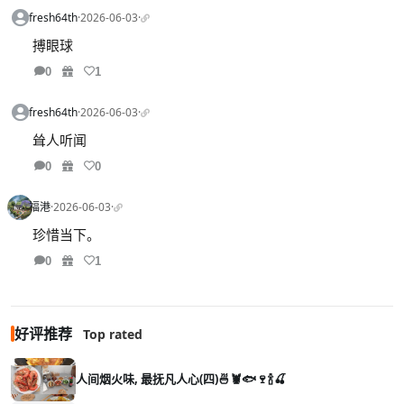
fresh64th
·
2026-06-03
·
搏眼球
0
1
fresh64th
·
2026-06-03
·
耸人听闻
0
0
福港
·
2026-06-03
·
珍惜当下。
0
1
好评推荐
Top rated
人间烟火味, 最抚凡人心(四)🍜🦞🐟🍷🍾🍒