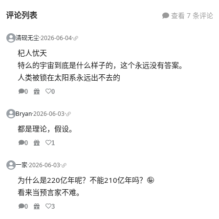
评论列表
查看 7 条评论
清砚无尘
·
2026-06-04
·
杞人忧天
特么的宇宙到底是什么样子的，这个永远没有答案。
人类被锁在太阳系永远出不去的
0
0
Bryan
·
2026-06-03
·
都是理论，假设。
0
1
一家
·
2026-06-03
·
为什么是220亿年呢？不能210亿年吗？🤪
看来当预言家不难。
0
3