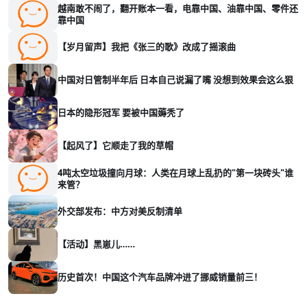
越南敢不闹了，翻开账本一看，电靠中国、油靠中国、零件还
靠中国
【岁月留声】我把《张三的歌》改成了摇滚曲
中国对日管制半年后 日本自己说漏了嘴 没想到效果会这么狠
日本的隐形冠军 要被中国薅秃了
【起风了】它顺走了我的草帽
4吨太空垃圾撞向月球：人类在月球上乱扔的"第一块砖头"谁
来管？
外交部发布：中方对美反制清单
【活动】黑崽儿……
历史首次！中国这个汽车品牌冲进了挪威销量前三！