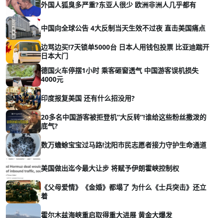
外国人狐臭多严重?东亚人很少 欧洲非洲人几乎都有
中国向全球公告 4大反制当天生效不过夜 直击美国痛点
边骂边买!7天锁单5000台 日本人用钱包投票 比亚迪踹开
日本大门
德国火车停摆1小时 乘客砸窗透气 中国游客误机损失
4000元
印度报复美国 还有什么招没用?
20多名中国游客被拒登机“大反转”!谁给这些粉丝撒泼的
底气?
数万蟾蜍宝宝过马路!沈阳市民志愿者接力守护生命通道
美国做出迄今最大让步 将赋予伊朗霍峡控制权
《父母爱情》《金婚》都塌了 为什么《士兵突击》还立
着
霍尔木兹海峡重启取得重大进展 黄金大爆发