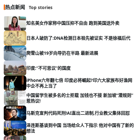
热点新闻
Top stories
知名美女作家称中国压抑不自由 跑到美国送外卖
日本人破防了:DNA检测日本祖先被证实 不是徐福后代
爬雪山被19岁向导扔在半路 最新进展
印度:“不可思议”的国度
iPhone六年翻七倍 印度必将崛起?印六大家族布好渔网
中企不再上当了
中国留学生被多名的士拒载 加钱也不接 新加坡“潜规则”
惹热议!
马斯克宣判代码死刑!AI直出二进制,行业教父集体回怼
泽连斯基谈到中国 当场给众人下指示 他对中国有了新的
想法