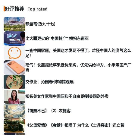
好评推荐
Top rated
静坐笔记(九十七)
比大疆更火的“中国特产” 横扫东南亚
一查中国家底，美国这才发现不得了，难怪中国人的底气这么
足！
硬气！长鑫拒绝苹果低价采购，优先供给华为、小米等国产厂
商
交作业：沁园春·博物馆观展
知名美女作家称中国压抑不自由 跑到美国送外卖
【镜照不己】（2）灰袍客
《父母爱情》《金婚》都塌了 为什么《士兵突击》还立着