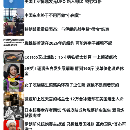
美国上空惊现发光UFO 路人称比飞机大3倍
中国车主终于不用再做“小白鼠”
特朗普重量级表态：与伊朗的战争将“很快”结束
蜘蛛侠若活在2026年的纽约 可能连房子都租不起
Costco又出爆款：15寸铸铁锅太划算 一上架被疯抢
59岁江珊满头白发步履蹒跚 胖到160斤 没单位也没退休
金
女子吃袋装生菜感染环孢子虫住院 这绝不是闹着玩的
微波炉上过天宫的格兰仕 12万台冰箱却在美国烧出人命
日本核爆幸存者回忆 伤者皮肤成片脱落蛆虫滋生 满目炼
狱很唏嘘
伊朗前总统炮轰主战派 只想着发国难财 革命卫队“其心可
诛”?