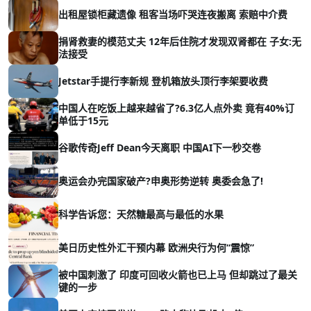
出租屋锁柜藏遗像 租客当场吓哭连夜搬离 索赔中介费
捐肾救妻的模范丈夫 12年后住院才发现双肾都在 子女:无
法接受
Jetstar手提行李新规 登机箱放头顶行李架要收费
中国人在吃饭上越来越省了?6.3亿人点外卖 竟有40%订
单低于15元
谷歌传奇Jeff Dean今天离职 中国AI下一秒交卷
奥运会办完国家破产?申奥形势逆转 奥委会急了!
科学告诉您：天然糖最高与最低的水果
美日历史性外汇干预内幕 欧洲央行为何“震惊”
被中国刺激了 印度可回收火箭也已上马 但却跳过了最关
键的一步