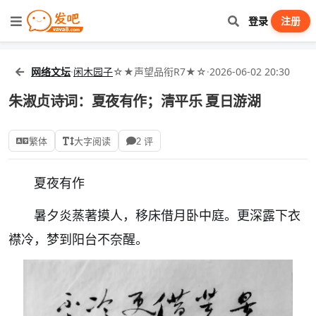
登录
注册
网络文坛
·
闲木园子
☆★声望品衔R7★☆
·
2026-06-02 20:30
朱淑贞诗词：夏夜有作；清平乐 夏日游湖
繁体
大字阅读
2 评
夏夜有作
暑夕炎蒸著摸人，移床借月卧中庭。更深露下衣
襟冷，梦到阳台不奈醒。