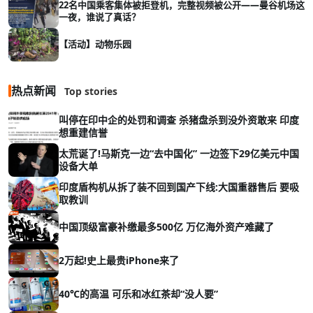
22名中国乘客集体被拒登机，完整视频被公开——曼谷机场这
一夜，谁说了真话？
【活动】动物乐园
热点新闻
Top stories
叫停在印中企的处罚和调查 杀猪盘杀到没外资敢来 印度
想重建信誉
太荒诞了!马斯克一边“去中国化” 一边签下29亿美元中国
设备大单
印度盾构机从拆了装不回到国产下线:大国重器售后 要吸
取教训
中国顶级富豪补缴最多500亿 万亿海外资产难藏了
2万起!史上最贵iPhone来了
40℃的高温 可乐和冰红茶却“没人要”