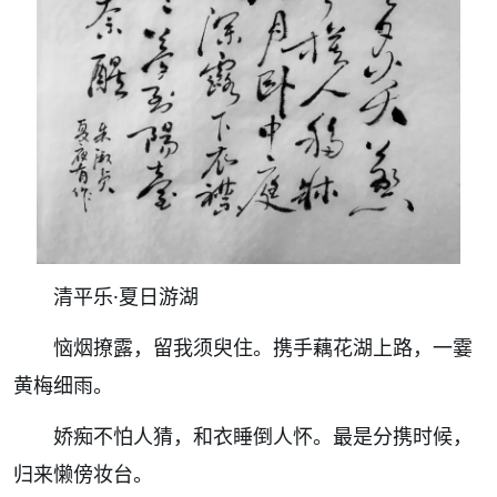
清平乐·夏日游湖
恼烟撩露，留我须臾住。携手藕花湖上路，一霎
黄梅细雨。
娇痴不怕人猜，和衣睡倒人怀。最是分携时候，
归来懒傍妆台。