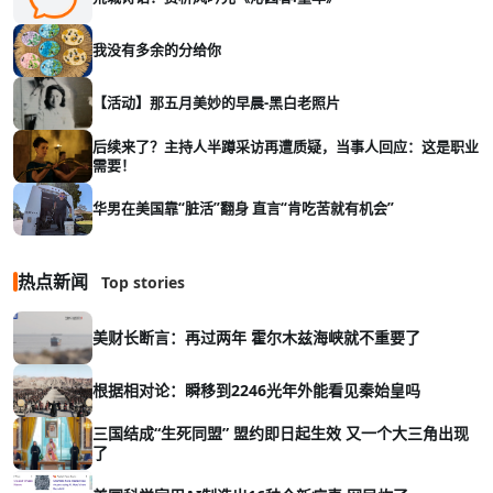
我没有多余的分给你
【活动】那五月美妙的早晨-黑白老照片
后续来了？主持人半蹲采访再遭质疑，当事人回应：这是职业
需要！
华男在美国靠“脏活”翻身 直言“肯吃苦就有机会”
热点新闻
Top stories
美财长断言：再过两年 霍尔木兹海峡就不重要了
根据相对论：瞬移到2246光年外能看见秦始皇吗
三国结成“生死同盟” 盟约即日起生效 又一个大三角出现
了