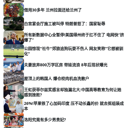
借用30多年 兰州拉面还给兰州了
白宫宴会厅施工被叫停 特朗普怒了：国家耻辱
所有新数据中心全暂停!美国得州终于扛不住了 电网快“挤
爆了”
公园惊现"社牛"郊狼追狗玩耍不伤人 网友笑称"它想被驯
化"
夫妻放弃800万学区房 带娃流浪 8年后现状曝光
屋顶上的韩国人 爆仓绞肉机血洗散户
王虹获菲尔兹奖感言却独漏北大:中国高等教育为何让她
感到挫败?
26%!苹果铁了心加码印度 压不动长鑫的价 就去抠组装成
本
洛阳究竟有多少男贵妃?