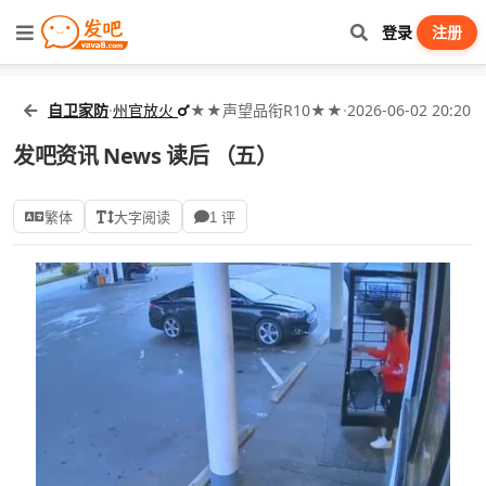
登录
注册
自卫家防
·
州官放火
★★声望品衔R10★★
·
2026-06-02 20:20
发吧资讯 News 读后 （五）
繁体
大字阅读
1 评