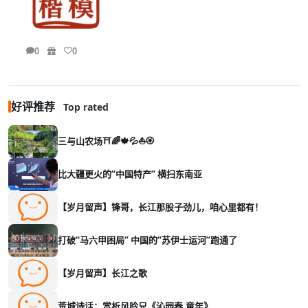
0
0
好评推荐
Top rated
三与山农场⛩️🌈🍁💦⛵🏵️
比大疆更火的“中国特产” 横扫东南亚
【岁月留声】锋哥，长江那股子劲儿，咱心里都有！
打破“马六甲困局” 中国的“苏伊士运河”跑通了
【岁月留声】长江之歌
荒城诗话：赏析风吟兄《沁园春.童年》