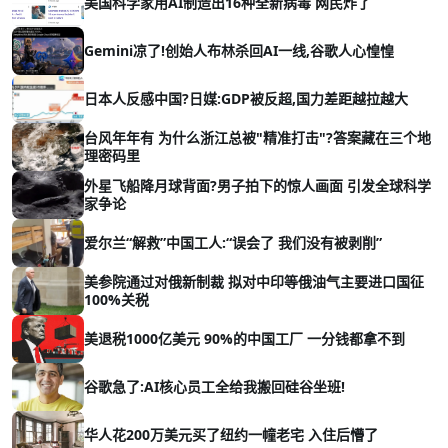
美国科学家用AI制造出16种全新病毒 网民炸了
Gemini凉了!创始人布林杀回AI一线,谷歌人心惶惶
日本人反感中国?日媒:GDP被反超,国力差距越拉越大
台风年年有 为什么浙江总被"精准打击"?答案藏在三个地
理密码里
外星飞船降月球背面?男子拍下的惊人画面 引发全球科学
家争论
爱尔兰“解救”中国工人:“误会了 我们没有被剥削”
美参院通过对俄新制裁 拟对中印等俄油气主要进口国征
100%关税
美退税1000亿美元 90%的中国工厂 一分钱都拿不到
谷歌急了:AI核心员工全给我搬回硅谷坐班!
华人花200万美元买了纽约一幢老宅 入住后懵了