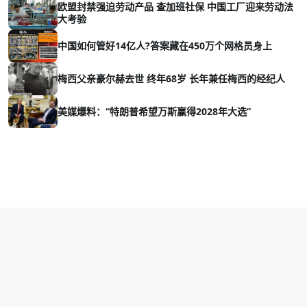
欧盟封禁强迫劳动产品 查加班社保 中国工厂迎来劳动法
大考验
中国如何管好14亿人?答案藏在450万个网格员身上
梅西父亲豪尔赫去世 终年68岁 长年兼任梅西的经纪人
美媒爆料：“特朗普希望万斯赢得2028年大选”
Copyright © 2026 vava8.com