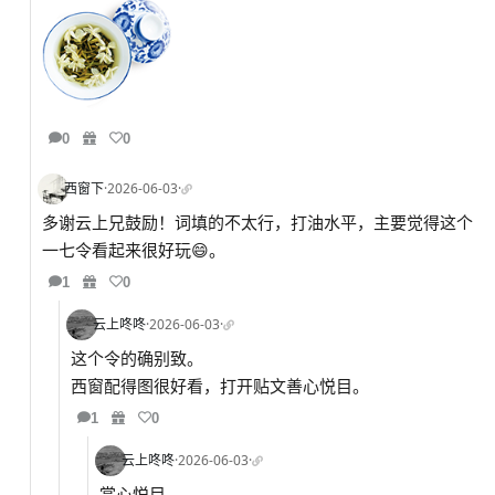
0
0
西窗下
·
2026-06-03
·
多谢云上兄鼓励！词填的不太行，打油水平，主要觉得这个
一七令看起来很好玩😄。
1
0
云上咚咚
·
2026-06-03
·
这个令的确别致。
西窗配得图很好看，打开贴文善心悦目。
1
0
云上咚咚
·
2026-06-03
·
赏心悦目