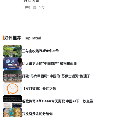
0
0
好评推荐
Top rated
三与山农场⛩️🌈🍁💦⛵🏵️
比大疆更火的“中国特产” 横扫东南亚
打破“马六甲困局” 中国的“苏伊士运河”跑通了
【岁月留声】长江之歌
谷歌传奇Jeff Dean今天离职 中国AI下一秒交卷
我没有多余的分给你