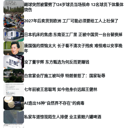
踢球突然被雷劈了!24岁球员当场殒命 12名球员下体集体
烧伤
2027年后卖货到欧洲 工厂可能必须要给工人上社保了
日本机床的焦虑:东南亚工厂里 正被中国货一台台替换掉
唐国强的烦恼太大 长子看不清次子残疾 难怪难以安享晚
年
没了董宇辉 东方甄选为何反而更赚钱
白宫宴会厅施工被叫停 特朗普怒了：国家耻辱
七年前被王思聪骂 如今他身价远超王健林
AI造出16种“自然界不存在”的病毒
私家车道惊现陌生人排便 业主索赔六罐啤酒