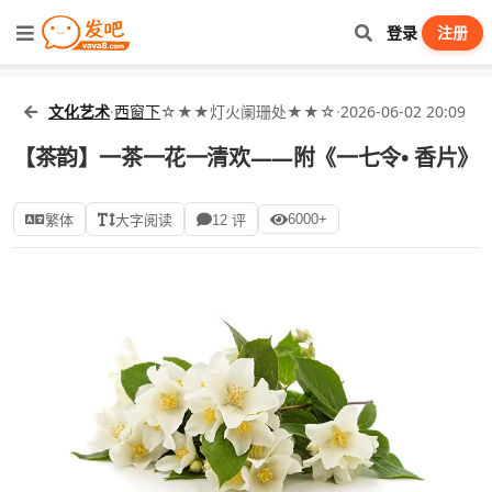
登录
注册
文化艺术
·
西窗下
☆★★灯火阑珊处★★☆
·
2026-06-02 20:09
【茶韵】一茶一花一清欢——附《一七令• 香片》
6000+
繁体
大字阅读
12 评