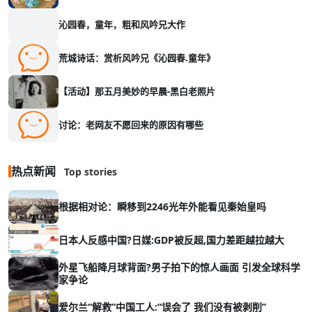
沁园春，童年，粗和风吟兄大作
荒城诗话：赏析风吟兄《沁园春.童年》
【活动】那五月美妙的早晨-黑白老照片
讨论：老网友不愿回来的原因有哪些
热点新闻
Top stories
根据相对论：瞬移到2246光年外能看见秦始皇吗
日本人反感中国?日媒:GDP被反超,国力差距越拉越大
外星飞船降月球背面?男子拍下的惊人画面 引发全球科学
家争论
爱尔兰“解救”中国工人:“误会了 我们没有被剥削”