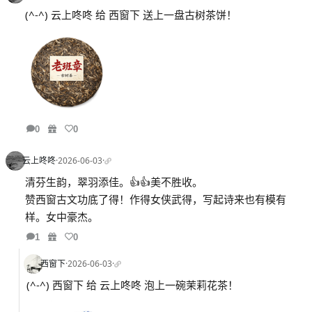
(^-^) 云上咚咚 给 西窗下 送上一盘古树茶饼！
0
0
云上咚咚
·
2026-06-03
·
清芬生韵，翠羽添佳。👍👍美不胜收。
赞西窗古文功底了得！作得女侠武得，写起诗来也有模有
样。女中豪杰。
1
0
西窗下
·
2026-06-03
·
(^-^) 西窗下 给 云上咚咚 泡上一碗茉莉花茶！