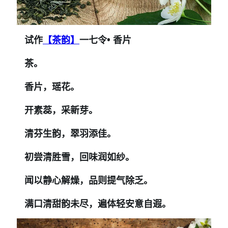
试作
【茶韵】
一七令• 香片
茶。
香片，瑶花。
开素蕊，采新芽。
清芬生
韵
，翠羽添
佳
。
初尝清胜雪，回味润如纱
。
闻以静心解燥，品则提气除乏。
满口清甜韵未尽，遍体轻安意自遐
。