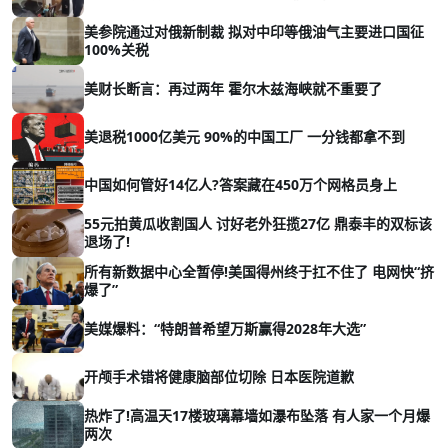
美参院通过对俄新制裁 拟对中印等俄油气主要进口国征
100%关税
美财长断言：再过两年 霍尔木兹海峡就不重要了
美退税1000亿美元 90%的中国工厂 一分钱都拿不到
中国如何管好14亿人?答案藏在450万个网格员身上
55元拍黄瓜收割国人 讨好老外狂揽27亿 鼎泰丰的双标该
退场了!
所有新数据中心全暂停!美国得州终于扛不住了 电网快“挤
爆了”
美媒爆料：“特朗普希望万斯赢得2028年大选”
开颅手术错将健康脑部位切除 日本医院道歉
热炸了!高温天17楼玻璃幕墙如瀑布坠落 有人家一个月爆
两次