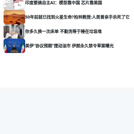
印度要搞自主AI：模型靠中国 芯片靠美国
50年前就已找到火星生命?柏林教授:人类曾亲手杀死了它
你多久换一次床单 不勤洗等于睡在垃圾堆
美伊“协议预期”搅动油市 伊朗永久禁令草案曝光
Copyright © 2026 vava8.com