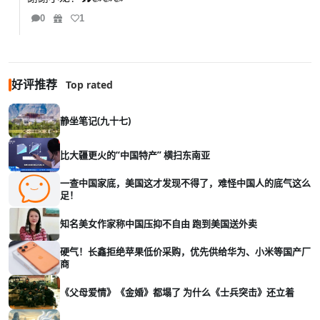
0
1
好评推荐
Top rated
静坐笔记(九十七)
比大疆更火的“中国特产” 横扫东南亚
一查中国家底，美国这才发现不得了，难怪中国人的底气这么
足！
知名美女作家称中国压抑不自由 跑到美国送外卖
硬气！长鑫拒绝苹果低价采购，优先供给华为、小米等国产厂
商
《父母爱情》《金婚》都塌了 为什么《士兵突击》还立着