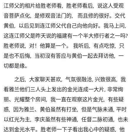
江师父的相片给胜老师看, 胜老师看后, 说这人受观
音菩萨点化, 是修观音法门的, 而且修的很好。交代
黄伯, 以后见到连江师父代自己向他向好。我马上问,
这连江师父是昨天说的福建有一个半大修行者之一吗?
胜老师说, 对！他算是一个。 我听后, 有点吃惊, 只
是也不后悔, 当初沒有答应与黄伯一起去拜访他, 一
切都是缘。
之后, 大家聊天甚欢, 气氛很融洽, 兴致很高, 我
看雅兰他们三人头上发出的金光连成一大片, 非常绚
丽、光耀整个房间, 我一直在观察这片金光, 有些疑
惑, 因为雅兰、黄伯虽然有打坐, 但是气脉未通, 平时
以红光为主, 李庆虽然有些神通, 任督二脉初通, 也未
达到金光水平。胜老师一下子看出我心中的疑惑, 他