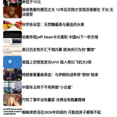
单低于15元
捐肾救妻的模范丈夫 12年后住院才发现双肾都在 子女:无
法接受
科学告诉您：天然糖最高与最低的水果
谷歌传奇Jeff Dean今天离职 中国AI下一秒交卷
美日历史性外汇干预内幕 欧洲央行为何“震惊”
美国上空惊现发光UFO 路人称比飞机大3倍
特朗普重量级表态：与伊朗的战争将“很快”结束
中国车主终于不用再做“小白鼠”
竹知了事件没有赢家 法律没有跑赢情绪
蜘蛛侠若活在2026年的纽约 可能连房子都租不起