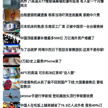
热炸了!高温天17楼玻璃幕墙如瀑布坠落 有人家一个月爆
两次
出租屋锁柜藏遗像 租客当场吓哭连夜搬离 索赔中介费
日本机床的焦虑:东南亚工厂里 正被中国货一台台替换掉
中国顶级富豪补缴最多500亿 万亿海外资产难藏了
为了总统梦 阿塔尔烈日下怒怼吉普赛游民:这里不是你家!
2万起!史上最贵iPhone来了
40℃的高温 可乐和冰红茶却“没人要”
印度盾构机从拆了装不回到国产下线:大国重器售后 要吸
取教训
Jetstar手提行李新规 登机箱放头顶行李架要收费
中国人在吃饭上越来越省了?6.3亿人点外卖 竟有40%订