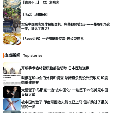
【镜照不己】（2）灰袍客
【活动】动物乐园
22名中国乘客集体被拒登机，完整视频被公开——曼谷机场这
一夜，谁说了真话？
【Rose烘焙】一炉甜酥暖家常--网纹菠萝挞
热点新闻
Top stories
开颅手术错将健康脑部位切除 日本医院道歉
叫停在印中企的处罚和调查 杀猪盘杀到没外资敢来 印度
想重建信誉
太荒诞了!马斯克一边“去中国化” 一边签下29亿美元中国
设备大单
被中国刺激了 印度可回收火箭也已上马 但却跳过了最关
键的一步