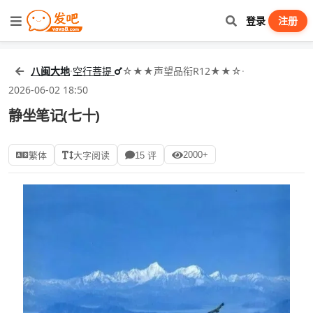
登录
注册
八闽大地
·
空行菩提
☆★★声望品衔R12★★☆
·
2026-06-02 18:50
静坐笔记(七十)
2000+
繁体
大字阅读
15 评