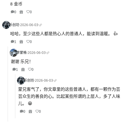
8 金币
0
0
乐创坊
·
2026-06-03
·
哈哈，至少这些人都是热心人的普通人，能读到温暖。 👍
1
0
李蒙格
·
2026-06-03
·
谢谢 乐兄！
1
0
乐创坊
·
2026-06-03
·
蒙兄客气了，你文章里的这些普通人，都有一颗作为芸
芸众生的善良的心。比起某些所谓的上层人，多了人味
儿。 😁
0
0