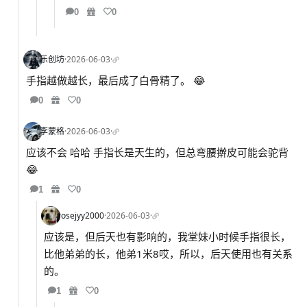
0
0
乐创坊
·
2026-06-03
·
手指越做越长，最后成了白骨精了。 😂
0
0
李蒙格
·
2026-06-03
·
应该不会 哈哈 手指长是天生的，但总弯腰擀皮可能会驼背
😂
1
0
rosejyy2000
·
2026-06-03
·
应该是，但后天也有影响的，我堂妹小时候手指很长，
比他弟弟的长，他弟1米8哎，所以，后天使用也有关系
的。
1
0