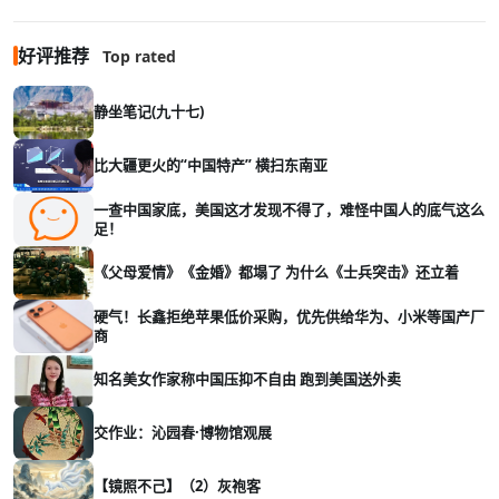
好评推荐
Top rated
静坐笔记(九十七)
比大疆更火的“中国特产” 横扫东南亚
一查中国家底，美国这才发现不得了，难怪中国人的底气这么
足！
《父母爱情》《金婚》都塌了 为什么《士兵突击》还立着
硬气！长鑫拒绝苹果低价采购，优先供给华为、小米等国产厂
商
知名美女作家称中国压抑不自由 跑到美国送外卖
交作业：沁园春·博物馆观展
【镜照不己】（2）灰袍客