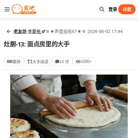
登录
注册
老友坊
·
李蒙格
☆★声望品衔R7★☆
·
2026-06-02 17:44
灶厨-13: 面点房里的大手
1000+
繁体
大字阅读
14 评