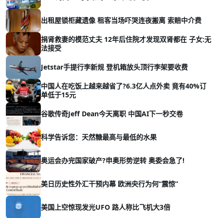
出租屋锁柜藏遗像 租客当场吓哭连夜搬离 索赔中介费
捐肾救妻的模范丈夫 12年后住院才发现双肾都在 子女:无
法接受
Jetstar手提行李新规 登机箱放头顶行李架要收费
中国人在吃饭上越来越省了?6.3亿人点外卖 竟有40%订
单低于15元
谷歌传奇Jeff Dean今天离职 中国AI下一秒交卷
科学告诉您：天然糖最高与最低的水果
奥运会办完国家破产?申奥形势逆转 奥委会急了!
美日历史性外汇干预内幕 欧洲央行为何“震惊”
美国上空惊现发光UFO 路人称比飞机大3倍