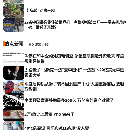
【活动】动物乐园
22名中国乘客集体被拒登机，完整视频被公开——曼谷机场这
一夜，谁说了真话？
热点新闻
Top stories
叫停在印中企的处罚和调查 杀猪盘杀到没外资敢来 印度
想重建信誉
太荒诞了!马斯克一边“去中国化” 一边签下29亿美元中国
设备大单
印度盾构机从拆了装不回到国产下线:大国重器售后 要吸
取教训
中国顶级富豪补缴最多500亿 万亿海外资产难藏了
2万起!史上最贵iPhone来了
40℃的高温 可乐和冰红茶却“没人要”