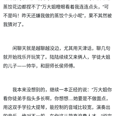
蒸饺花边都捏不了”万大姐瞪眼看着我连连点头，“可
不是吗！昨天还嫌我做的蒸饺个头小呢”，果不其然被
我猜对了。
闲聊天就是越聊越没边，尤其用天津话，聊几句
就开始找乐开玩笑了。陆陆续续又来俩人，学徒大姐
的儿子——帅华，和厨师长侯师傅。
我本来没想别的，继续一本正经的说：“万大姐你
看你徒弟手指头多长啊，你想想….她要是不做面点，
用这双手学拉大提琴，能控制的音域比较宽，演奏出
的音乐，绝对不一般，在你这儿简直浪费人才。”说完