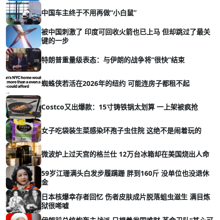
中国车主终于不用再做“小白鼠”
被中国刺激了 印度可回收火箭也已上马 但却跳过了最关
键的一步
特朗普重量级表态：与伊朗的战争将“很快”结束
蜘蛛侠若活在2026年的纽约 可能连房子都租不起
Costco又出爆款：15寸铸铁锅太划算 一上架被疯抢
女子吃袋装生菜感染环孢子虫住院 这绝不是闹着玩的
微波炉上过天宫的格兰仕 12万台冰箱却在美国烧出人命
59岁江珊满头白发步履蹒跚 胖到160斤 没单位也没退休
金
日本核爆幸存者回忆 伤者皮肤成片脱落蛆虫滋生 满目炼
狱很唏嘘