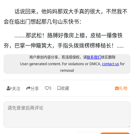
话说回来，他妈妈那双大手真的很大，不然我不
会在临出门想起那几句山东快书：
……..那武松！胳膊好像房上檩，皮槌一攥像铁
夯，巴掌一伸簸箕大，手指头拨拨楞楞棒槌长！…..
用户原创内容分享，若违规侵权，请
联系我们
核实删除
User-generated content. For violations or DMCA,
contact us
for
removal
收藏
礼物
3
关注
分享