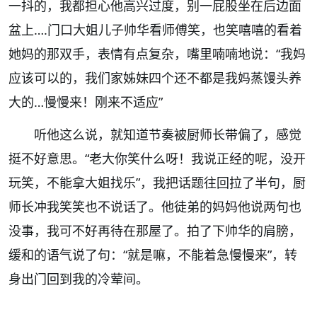
一抖的，我都担心他高兴过度，别一屁股坐在后边面
盆上….门口大姐儿子帅华看师傅笑，也笑嘻嘻的看着
她妈的那双手，表情有点复杂，嘴里喃喃地说：“我妈
应该可以的，我们家姊妹四个还不都是我妈蒸馒头养
大的…慢慢来！刚来不适应”
听他这么说，就知道节奏被厨师长带偏了，感觉
挺不好意思。“老大你笑什么呀！我说正经的呢，没开
玩笑，不能拿大姐找乐”，我把话题往回拉了半句，厨
师长冲我笑笑也不说话了。他徒弟的妈妈他说两句也
没事，我可不好再待在那屋了。拍了下帅华的肩膀，
缓和的语气说了句：“就是嘛，不能着急慢慢来”，转
身出门回到我的冷荤间。