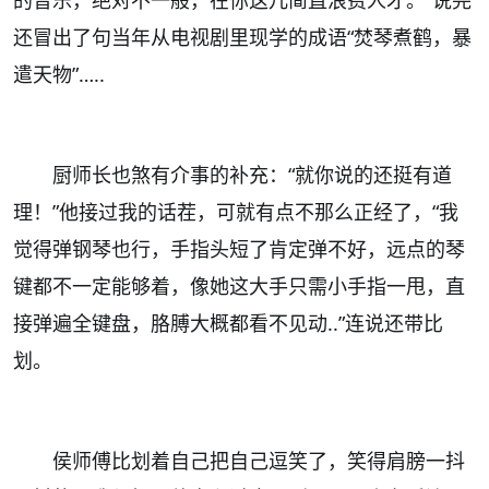
还冒出了句当年从电视剧里现学的成语“焚琴煮鹤，暴
遣天物”…..
厨师长也煞有介事的补充：“就你说的还挺有道
理！”他接过我的话茬，可就有点不那么正经了，“我
觉得弹钢琴也行，手指头短了肯定弹不好，远点的琴
键都不一定能够着，像她这大手只需小手指一甩，直
接弹遍全键盘，胳膊大概都看不见动..”连说还带比
划。
侯师傅比划着自己把自己逗笑了，笑得肩膀一抖