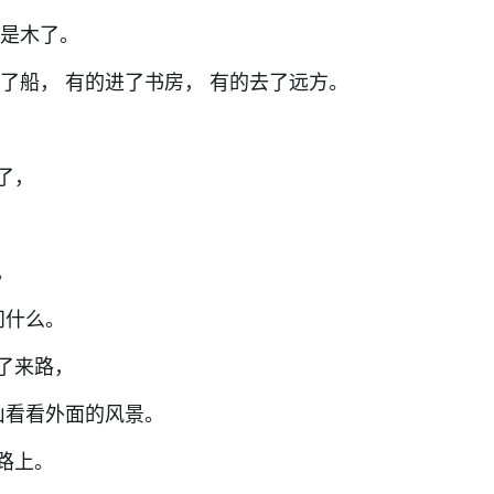
只是木了。
了船， 有的进了书房， 有的去了远方。
远了，
处。
问什么。
了来路，
山看看外面的风景。
路上。