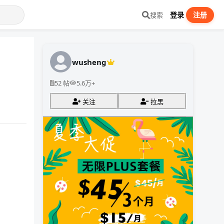
登录
注册
搜索
wusheng
52 帖
5.6万+
关注
拉黑