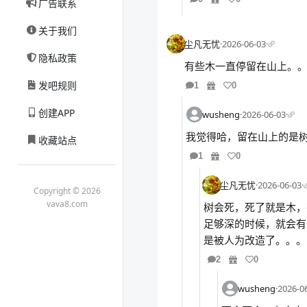
广告联系
关于我们
尘凡无忧
·
2026-06-03
·
隐私政策
有些木一直停留在山上。
发吧规则
1
0
创建APP
wusheng
·
2026-06-03
·
我觉得哈，留在山上的是
收藏站点
1
0
尘凡无忧
·
2026-06-03
·
Copyright © 2026
vava8.com
树会死，死了就是木，
足够深的时候，就会有
是被人为改造了。。。
2
0
wusheng
·
2026-0