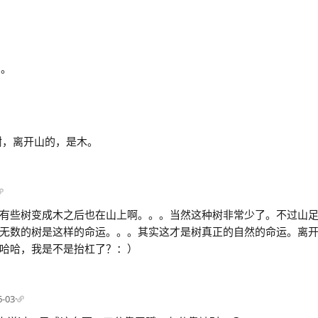
。。
树，离开山的，是木。
有些树变成木之后也在山上啊。。。当然这种树非常少了。不过山
无数的树是这样的命运。。。其实这才是树真正的自然的命运。离
哈哈，我是不是抬杠了？：）
6-03
·