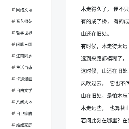
木走得久了， 便不
网络文坛
有的成了桥， 有的成
音艺摄苑
哲学世界
山还在旧处。
闲聊三国
有时候，木走得太
江南同乡
远到来路都模糊了。
生活百态
这时候，山还在旧
卡通漫画
风吹过去， 它也不
自由文学
山在旧处，是怕木忘
八闽大地
木走远些， 也算替
自卫家防
若问此刻在哪里？在
婚姻家庭