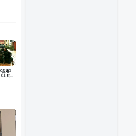
《金婚》
么《士兵突