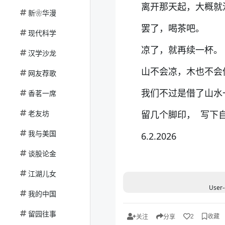
离开那天起，大概就
新❀华漫
罢了，喝茶吧。
现代科学
凉了，就再续一杯。
汉学沙龙
山不会凉，木也不
网友荐歌
我们不过是借了山
香茗一席
老友坊
留几个脚印， 写下
我与美国
6.2.2026
谈股论金
江湖儿女
User-
我的中国
留园往事
收藏
2
关注
分享