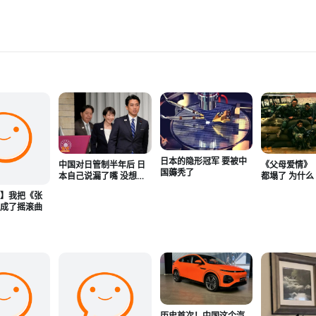
日本的隐形冠军 要被中
《父母爱情》
中国对日管制半年后 日
国薅秃了
都塌了 为什
本自己说漏了嘴 没想到
击》还立着
效果会这么狠
声】我把《张
改成了摇滚曲
历史首次！中国这个汽