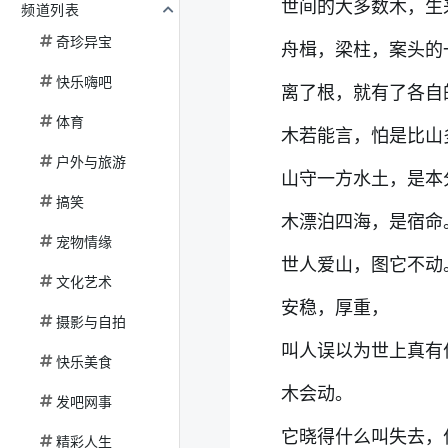
世间的大多数木，生
频道列表
奇珍异宝
舟楫，梁柱，案头
快乐嗨吧
离了根，就有了各自
体育
木若能言，怕是比山
户外与旅游
山守一方水土，是本
搞笑
木漂泊四海，是宿命
宠物情缘
世人爱山，图它不
文化艺术
安稳，厚重，
摄影与自拍
叫人误以为世上真有
快乐美食
木会动。
发吧网事
它晓得什么叫失去，
精彩人生