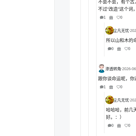
不会不会，有个古
不过“改造”这个
1
0
尘凡无忧
·
202
所以山和木的
0
0
渗透转角
·
2026-06
跟你谈命运呢，你
1
0
尘凡无忧
·
202
哈哈哈，前几
好。：）
0
0