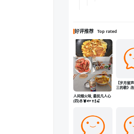
好评推荐
Top rated
【岁月留
三的歌》
人间烟火味, 最抚凡人心
(四)🍜🦞🐟🍷🍾🍒