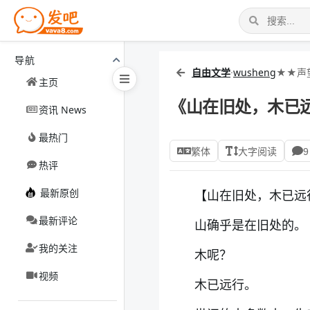
导航
自由文学
·
wusheng
★★声
主页
《山在旧处，木已
资讯 News
最热门
繁体
大字阅读
9
热评
最新原创
【山在旧处，木已远
最新评论
山确乎是在旧处的
我的关注
木呢？
视频
木已远行。