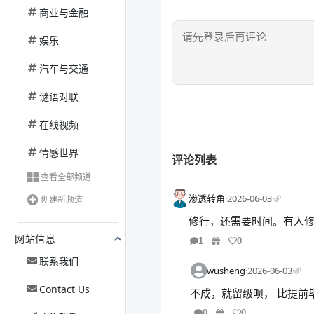
商业与金融
娱乐
汽车与交通
谜语对联
在线视频
情感世界
评论列表
查看全部频道
渗透转角
·
2026-06-03
·
创建新频道
修行，还需要时间。有人
网站信息
1
0
联系我们
wusheng
·
2026-06-03
·
Contact Us
不成，就留级呗， 比提前
0
0