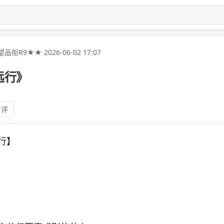
望品衔R9★★
·
2026-06-02 17:07
远行》
 评
行】
。