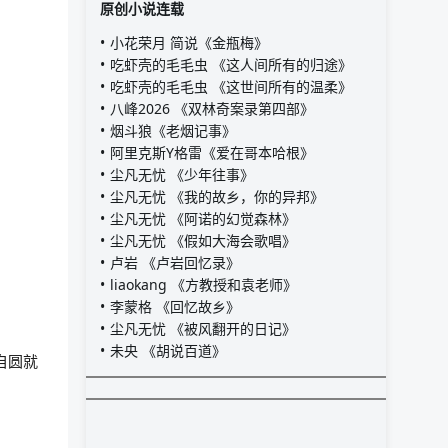
原创小说连载
小花荣月 简说《金瓶梅》
吃虾壳的毛毛虫 《这人间所有的归途》
吃虾壳的毛毛虫 《这世间所有的温柔》
八峰2026 《双林奇案录第四部》
烟斗狼《老烟记事》
阿里克斯Y格雷《爱在哥本哈根》
尘凡无忧 《少年往事》
尘凡无忧 《我的故乡，你的异邦》
尘凡无忧 《阿诺的幻觉森林》
尘凡无忧 《假如大海会歌唱》
卢岩 《卢岩回忆录》
liaokang 《方教授和袁老师》
李蒙格 《回忆故乡》
尘凡无忧 《被风翻开的日记》
未央 《胡说百道》
自圆就