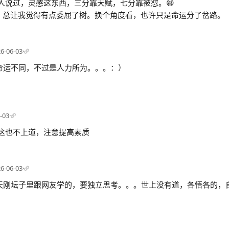
人说过，灵感这东西，三分靠天赋，七分靠被怼。😆
词，总让我觉得有点委屈了树。换个角度看，也许只是命运分了岔路。
6-06-03
·
命运不同，不过是人力所为。。。：）
-03
·
这也不上道，注意提高素质
6-06-03
·
天刚坛子里跟网友学的，要独立思考。。。世上没有道，各悟各的，