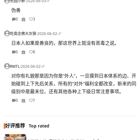
长园小新
·
2026-06-03
·
伪善
0
3
吃斋念佛大灰狼
·
2026-06-02
·
日本人如果是善良的，那这世界上就没有恶毒之说。
0
8
RWTL
·
2026-06-02
·
对你有礼貌那是因为你是“外人”，一旦摸到日本体系的边、开
始碰到上下先后关系，所有的“对外”福利全都改变，新来的同
级别中是最末位、还有其他各种上下级日常注意事项。
0
7
好评推荐
Top rated