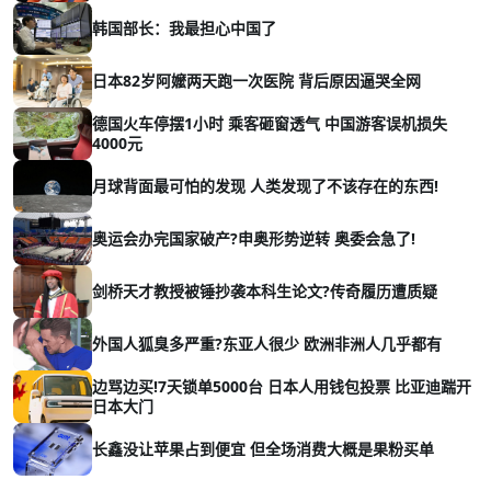
韩国部长：我最担心中国了
日本82岁阿嬤两天跑一次医院 背后原因逼哭全网
德国火车停摆1小时 乘客砸窗透气 中国游客误机损失
4000元
月球背面最可怕的发现 人类发现了不该存在的东西!
奥运会办完国家破产?申奥形势逆转 奥委会急了!
剑桥天才教授被锤抄袭本科生论文?传奇履历遭质疑
外国人狐臭多严重?东亚人很少 欧洲非洲人几乎都有
边骂边买!7天锁单5000台 日本人用钱包投票 比亚迪踹开
日本大门
长鑫没让苹果占到便宜 但全场消费大概是果粉买单