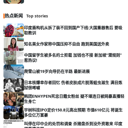
热点新闻
Top stories
印度盾构机从拆了装不回到国产下线:大国重器售后 要吸
取教训
知名美女作家称中国压抑不自由 跑到美国送外卖
中国留学生被多名的士拒载 加钱也不接 新加坡“潜规则”
惹热议!
爬雪山被19岁向导扔在半路 最新进展
日本核爆幸存者回忆 伤者皮肤成片脱落蛆虫滋生 满目炼
狱很唏嘘
韩团ENHYPEN死忠日籍女粉丝 疑不堪连日被网暴直播轻
生身亡
宇树科技IPO定价150.8元高出预期 市值610亿元 将诞生
多位亿万富豪
叫停在印中企的处罚和调查 杀猪盘杀到没外资敢来 印度