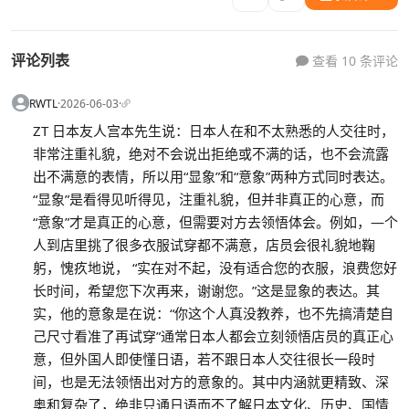
评论列表
查看 10 条评论
RWTL
·
2026-06-03
·
ZT 日本友人宫本先生说：日本人在和不太熟悉的人交往时，
非常注重礼貌，绝对不会说出拒绝或不满的话，也不会流露
出不满意的表情，所以用“显象”和“意象”两种方式同时表达。
“显象”是看得见听得见，注重礼貌，但并非真正的心意，而
“意象”才是真正的心意，但需要对方去领悟体会。例如，—个
人到店里挑了很多衣服试穿都不满意，店员会很礼貌地鞠
躬，愧疚地说， “实在对不起，没有适合您的衣服，浪费您好
长时间，希望您下次再来，谢谢您。”这是显象的表达。其
实，他的意象是在说：“你这个人真没教养，也不先搞清楚自
己尺寸看准了再试穿”通常日本人都会立刻领悟店员的真正心
意，但外国人即使懂日语，若不跟日本人交往很长一段时
间，也是无法领悟出对方的意象的。其中内涵就更精致、深
奥和复杂了，绝非只通日语而不了解日本文化、历史、国情