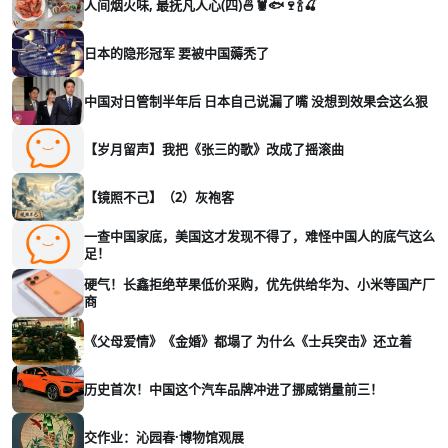
人间烟火味, 最抚凡人心(四)🍜🦞🐟🍷🍾🍒
日本的隐形冠军 要被中国薅秃了
中国对日管制半年后 日本自己说漏了嘴 没想到效果会这么狠
【岁月留声】我把《张三的歌》改成了摇滚曲
【镜照不己】（2）灰袍客
一查中国家底，美国这才发现不得了，难怪中国人的底气这么
足！
硬气！长鑫拒绝苹果低价采购，优先供给华为、小米等国产厂
商
《父母爱情》《金婚》都塌了 为什么《士兵突击》还立着
历史首次！中国这个汽车品牌冲进了挪威销量前三！
交作业：沁园春·博物馆观展