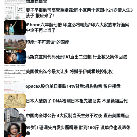
想重建信誉
妻子举报航司高管重婚罪:同小区两个家跟小21岁情人生3
孩子 报应来了!
iPhone六年翻七倍 印度必将崛起?印六大家族布好渔网
中企不再上当了
印度:“不可思议”的国度
马斯克宣判代码死刑!AI直出二进制,行业教父集体回怼
美国做出迄今最大让步 将赋予伊朗霍峡控制权
SpaceX股价单日暴跌14%背后:机构抛售 散户接盘
日本人破防了:DNA检测日本祖先被证实 不是徐福后代
中国向全球公告 4大反制当天生效不过夜 直击美国痛点
59岁江珊满头白发步履蹒跚 胖到160斤 没单位也没退休
金