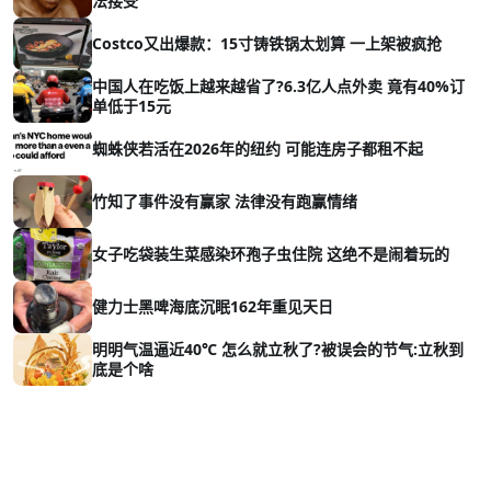
法接受
Costco又出爆款：15寸铸铁锅太划算 一上架被疯抢
中国人在吃饭上越来越省了?6.3亿人点外卖 竟有40%订
单低于15元
蜘蛛侠若活在2026年的纽约 可能连房子都租不起
竹知了事件没有赢家 法律没有跑赢情绪
女子吃袋装生菜感染环孢子虫住院 这绝不是闹着玩的
健力士黑啤海底沉眠162年重见天日
明明气温逼近40℃ 怎么就立秋了?被误会的节气:立秋到
底是个啥