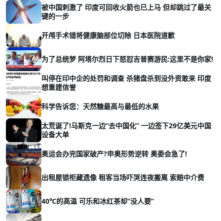
被中国刺激了 印度可回收火箭也已上马 但却跳过了最关
键的一步
开颅手术错将健康脑部位切除 日本医院道歉
为了总统梦 阿塔尔烈日下怒怼吉普赛游民:这里不是你家!
叫停在印中企的处罚和调查 杀猪盘杀到没外资敢来 印度
想重建信誉
科学告诉您：天然糖最高与最低的水果
太荒诞了!马斯克一边“去中国化” 一边签下29亿美元中国
设备大单
奥运会办完国家破产?申奥形势逆转 奥委会急了!
出租屋锁柜藏遗像 租客当场吓哭连夜搬离 索赔中介费
40℃的高温 可乐和冰红茶却“没人要”