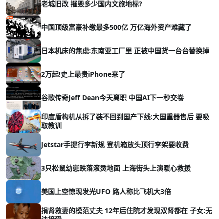
老城旧改 摧毁多少国内文旅地标?
中国顶级富豪补缴最多500亿 万亿海外资产难藏了
日本机床的焦虑:东南亚工厂里 正被中国货一台台替换掉
2万起!史上最贵iPhone来了
谷歌传奇Jeff Dean今天离职 中国AI下一秒交卷
印度盾构机从拆了装不回到国产下线:大国重器售后 要吸
取教训
Jetstar手提行李新规 登机箱放头顶行李架要收费
3只松鼠幼崽跌落滚烫地面 上海街头上演暖心救援
美国上空惊现发光UFO 路人称比飞机大3倍
捐肾救妻的模范丈夫 12年后住院才发现双肾都在 子女:无