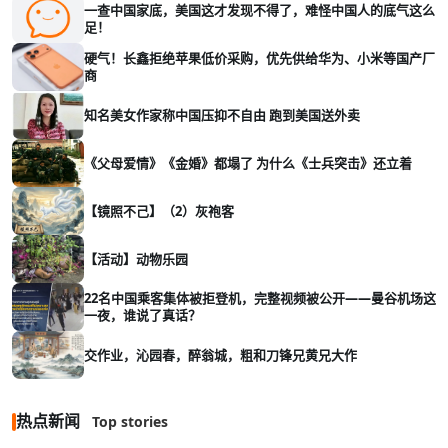
一查中国家底，美国这才发现不得了，难怪中国人的底气这么
足！
硬气！长鑫拒绝苹果低价采购，优先供给华为、小米等国产厂
商
知名美女作家称中国压抑不自由 跑到美国送外卖
《父母爱情》《金婚》都塌了 为什么《士兵突击》还立着
【镜照不己】（2）灰袍客
【活动】动物乐园
22名中国乘客集体被拒登机，完整视频被公开——曼谷机场这
一夜，谁说了真话？
交作业，沁园春，醉翁城，粗和刀锋兄黄兄大作
热点新闻
Top stories