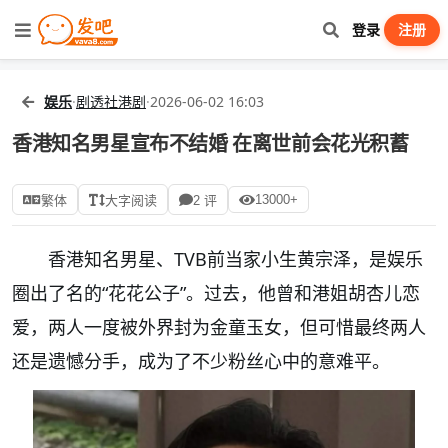
登录
注册
娱乐
·
剧透社港剧
·
2026-06-02 16:03
香港知名男星宣布不结婚 在离世前会花光积蓄
13000+
繁体
大字阅读
2 评
香港知名男星、TVB前当家小生黄宗泽，是娱乐
圈出了名的“花花公子”。过去，他曾和港姐胡杏儿恋
爱，两人一度被外界封为金童玉女，但可惜最终两人
还是遗憾分手，成为了不少粉丝心中的意难平。