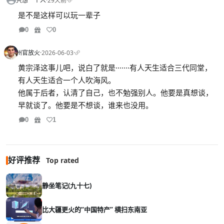
只想一个人
·
29天前
·
是不是这样可以玩一辈子
0
0
州官放火
·
2026-06-03
·
黄宗泽这事儿吧，说白了就是·······有人天生适合三代同堂，
有人天生适合一个人吹海风。
他属于后者，认清了自己，也不勉强别人。他要是真想谈，
早就谈了。他要是不想谈，谁来也没用。
0
1
好评推荐
Top rated
静坐笔记(九十七)
比大疆更火的“中国特产” 横扫东南亚