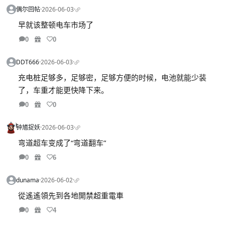
偶尔回帖
·
2026-06-03
·
早就该整顿电车市场了
0
0
DDT666
·
2026-06-03
·
充电桩足够多，足够密，足够方便的时候，电池就能少装
了，车重才能更快降下来。
0
0
钟馗捉妖
·
2026-06-03
·
弯道超车变成了“弯道翻车”
0
6
dunama
·
2026-06-02
·
從遙遙領先到各地開禁超重電車
0
4