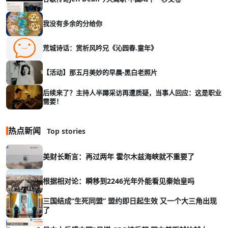
我没有多余的分给你
荒城诗话：赏析风吟兄《沁园春.童年》
【活动】那五月美妙的早晨-黑白老照片
后续来了？主持人半蹲采访再遭质疑，当事人回应：这是职业
需要！
热点新闻
Top stories
美财长断言：再过两年 霍尔木兹海峡就不重要了
根据相对论：瞬移到2246光年外能看见秦始皇吗
三国结成“生死同盟” 盟约即日起生效 又一个大三角出现
了