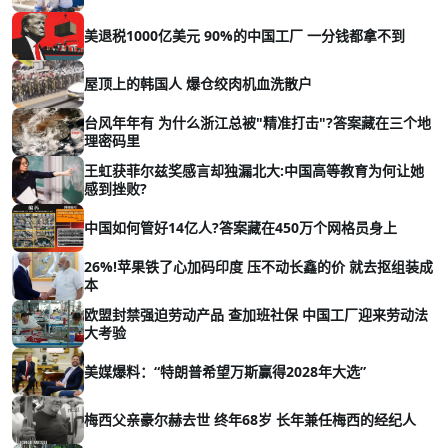
美退税1000亿美元 90%的中国工厂 一分钱都拿不到
屋顶上的韩国人 爆仓绞肉机血洗散户
台风年年有 为什么浙江总被"精准打击"?答案藏在三个地
理密码里
王虹获菲尔兹奖感言却独漏北大:中国高等教育为何让她
感到挫败?
中国如何管好14亿人?答案藏在450万个网格员身上
26%!苹果铁了心加码印度 压不动长鑫的价 就去抠组装成
本
欧盟封禁强迫劳动产品 查加班社保 中国工厂迎来劳动法
大考验
美媒爆料：“特朗普希望万斯赢得2028年大选”
梅西父亲豪尔赫去世 终年68岁 长年兼任梅西的经纪人