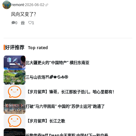
Fremont
·
2026-06-02
·
风向又变了？
0
1
好评推荐
Top rated
比大疆更火的“中国特产” 横扫东南亚
三与山农场⛩️🌈🍁💦⛵🏵️
【岁月留声】锋哥，长江那股子劲儿，咱心里都有！
打破“马六甲困局” 中国的“苏伊士运河”跑通了
【岁月留声】长江之歌
谷歌传奇Jeff Dean今天离职 中国AI下一秒交卷