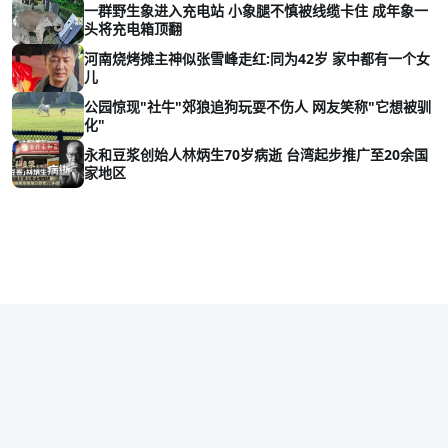
一群野生象进入充电站 小象腿不慎被线缆卡住 成年象一
头将充电箱顶翻
河南烧烤摊主神似张雪峰走红:同为42岁 家中都有一个女
儿
公园惊现"社牛"郊狼追狗玩耍不伤人 网友笑称"它想被驯
化"
永和豆浆创始人林炳生70岁病逝 台湾起步推广至20余国
家地区
Copyright © 2026 vava8.com