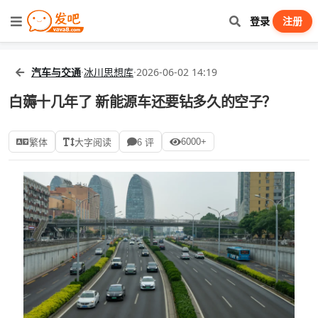
登录
注册
汽车与交通
·
冰川思想库
·
2026-06-02 14:19
白薅十几年了 新能源车还要钻多久的空子？
6000+
繁体
大字阅读
6 评