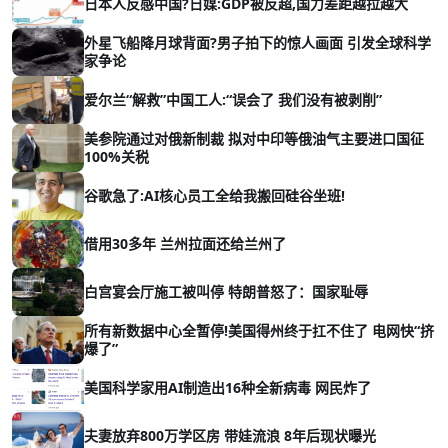
日本人反感中国?日媒:GDP被反超,国力差距越拉越大
外星飞船降月球背面?男子拍下的惊人画面 引发全球科学
家争论
爱尔兰“解救”中国工人:“误会了 我们没有被剥削”
美参院通过对俄新制裁 拟对中印等俄油气主要进口国征
100%关税
谷歌急了:AI核心员工全给我搬回硅谷坐班!
借用30多年 兰州拉面还给兰州了
白宫宴会厅施工被叫停 特朗普怒了：国家耻辱
所有新数据中心全暂停!美国得州终于扛不住了 电网快“挤
爆了”
美国科学家用AI制造出16种全新病毒 网民炸了
夫妻放弃800万学区房 带娃流浪 8年后现状曝光