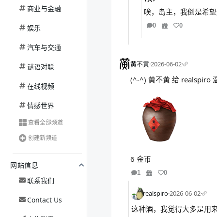
商业与金融
唉，岛主，我倒是希望
0
0
娱乐
汽车与交通
黄不黄
·
2026-06-02
·
谜语对联
(^-^) 黄不黄 给 realsp
在线视频
情感世界
查看全部频道
创建新频道
6 金币
网站信息
1
0
联系我们
realspiro
·
2026-06-02
·
Contact Us
这种酒，我觉得大多是用