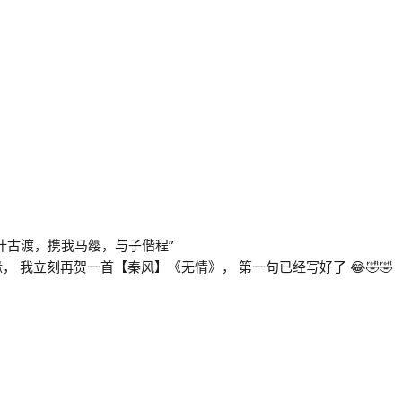
！
叶古渡，携我马缨，与子偕程”
 我立刻再贺一首【秦风】《无情》， 第一句已经写好了 😂🤣🤣