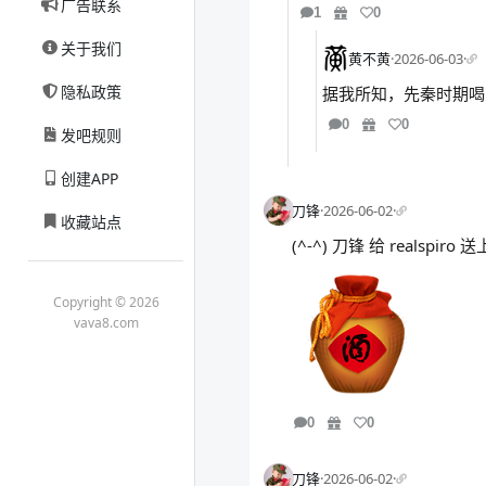
广告联系
1
0
关于我们
黄不黄
·
2026-06-03
·
隐私政策
据我所知，先秦时期喝
0
0
发吧规则
创建APP
刀锋
·
2026-06-02
·
收藏站点
(^-^) 刀锋 给 realspi
Copyright © 2026
vava8.com
0
0
刀锋
·
2026-06-02
·