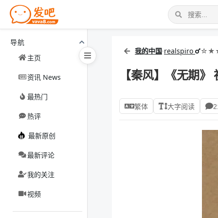
导航
我的中国
·
realspiro
☆★
主页
【秦风】《无期》
资讯 News
最热门
繁体
大字阅读
2
热评
最新原创
最新评论
我的关注
视频