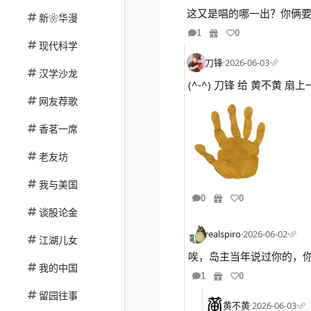
这又是唱的哪一出？你俩要干
新❀华漫
1
0
现代科学
刀锋
·
2026-06-03
·
汉学沙龙
(^-^) 刀锋 给 黄不黄 
网友荐歌
香茗一席
老友坊
我与美国
0
0
谈股论金
realspiro
·
2026-06-02
·
江湖儿女
唉，岛主当年说过你的，
我的中国
1
0
留园往事
黄不黄
·
2026-06-03
·