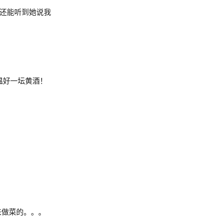
还能听到她说我
iro 温好一坛黄酒！
来做菜的。。。