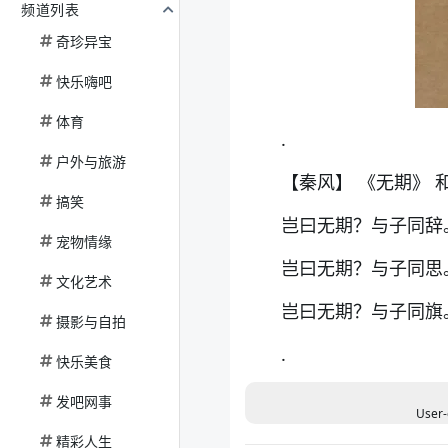
频道列表
奇珍异宝
快乐嗨吧
体育
.
户外与旅游
【秦风】 《无期》 
搞笑
岂曰无期？与子同辞
宠物情缘
岂曰无期？与子同思
文化艺术
岂曰无期？与子同旗
摄影与自拍
.
快乐美食
发吧网事
User-
精彩人生