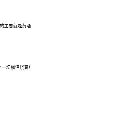
的主要就是黄酒
ro 送上一坛横泾烧春！