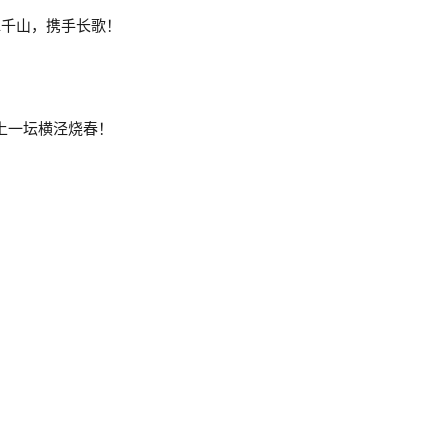
水千山，携手长歌！
刀锋 送上一坛横泾烧春！