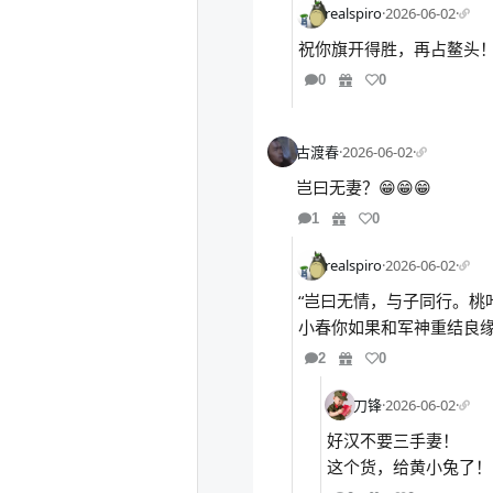
realspiro
·
2026-06-02
·
祝你旗开得胜，再占鳌头
0
0
古渡春
·
2026-06-02
·
岂曰无妻？😁😁😁
1
0
realspiro
·
2026-06-02
·
“岂曰无情，与子同行。桃
小春你如果和军神重结良缘，
2
0
刀锋
·
2026-06-02
·
好汉不要三手妻！
这个货，给黄小兔了！