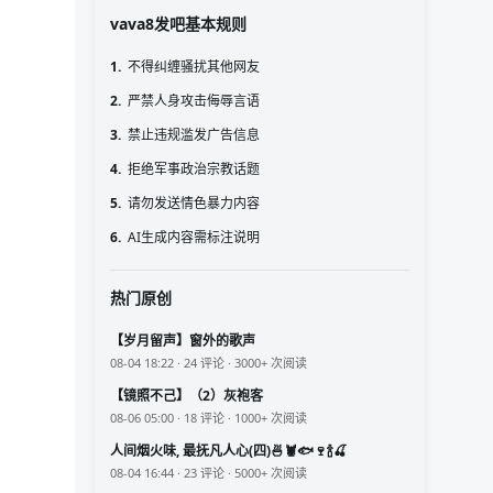
vava8发吧基本规则
1.
不得纠缠骚扰其他网友
2.
严禁人身攻击侮辱言语
3.
禁止违规滥发广告信息
4.
拒绝军事政治宗教话题
5.
请勿发送情色暴力内容
6.
AI生成内容需标注说明
热门原创
【岁月留声】窗外的歌声
08-04 18:22 · 24 评论 · 3000+ 次阅读
【镜照不己】（2）灰袍客
08-06 05:00 · 18 评论 · 1000+ 次阅读
人间烟火味, 最抚凡人心(四)🍜🦞🐟🍷🍾🍒
08-04 16:44 · 23 评论 · 5000+ 次阅读