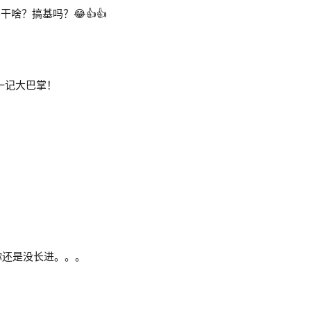
啥？搞基吗？😂👍👍
扇上一记大巴掌！
你还是没长进。。。