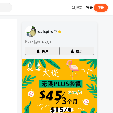
登录
注册
搜索
realspiro
212 帖
36.7万+
关注
拉黑