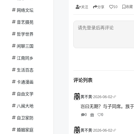
收藏
10
关注
分享
网络文坛
音艺摄苑
哲学世界
闲聊三国
江南同乡
生活百态
评论列表
卡通漫画
自由文学
黄不黄
·
2026-06-02
·
八闽大地
岂曰无期？与子同席。族于
0
0
自卫家防
婚姻家庭
黄不黄
·
2026-06-02
·