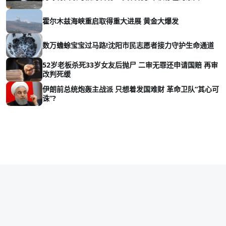
霍尔木兹海峡重启取得重大进展 黄金大爆发
数万蟾蜍宝宝过马路!沈阳市民志愿者接力守护生命通道
52岁老板杀死33岁女友后抛尸 二审无罪还申请国赔 再审
改判死缓
伊朗前总统炮轰主战派 只想着发国难财 革命卫队“其心可
诛”?