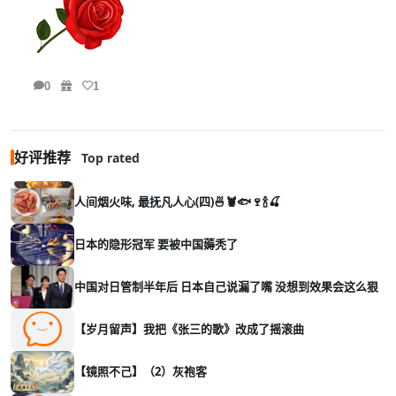
0
1
好评推荐
Top rated
人间烟火味, 最抚凡人心(四)🍜🦞🐟🍷🍾🍒
日本的隐形冠军 要被中国薅秃了
中国对日管制半年后 日本自己说漏了嘴 没想到效果会这么狠
【岁月留声】我把《张三的歌》改成了摇滚曲
【镜照不己】（2）灰袍客