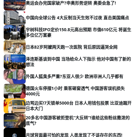
奥运会办完国家破产?申奥形势逆转 奥委会急了!
中国向全球公告 4大反制当天生效不过夜 直击美国痛点
宇树科技IPO定价150.8元高出预期 市值610亿元 将诞生
多位亿万富豪
日本82岁阿嬤两天跑一次医院 背后原因逼哭全网
泽连斯基谈到中国 当场给众人下指示 他对中国有了新的
想法
外国人狐臭多严重?东亚人很少 欧洲非洲人几乎都有
德国火车停摆1小时 乘客砸窗透气 中国游客误机损失
4000元
边骂边买!7天锁单5000台 日本人用钱包投票 比亚迪踹开
日本大门
20多名中国游客被拒登机“大反转”!谁给这些粉丝撒泼的
底气?
月球背面最可怕的发现 人类发现了不该存在的东西!