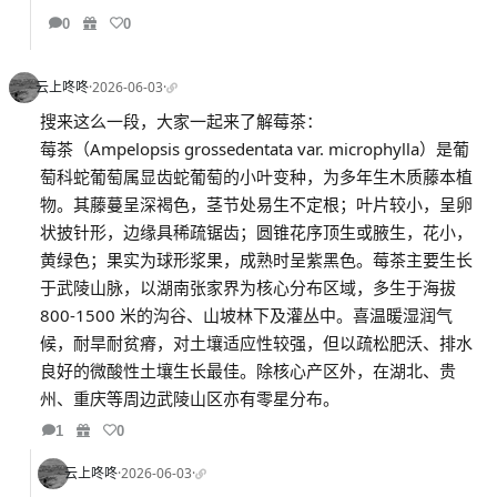
0
0
云上咚咚
·
2026-06-03
·
搜来这么一段，大家一起来了解莓茶：
莓茶（Ampelopsis grossedentata var. microphylla）是葡
萄科蛇葡萄属显齿蛇葡萄的小叶变种，为多年生木质藤本植
物。其藤蔓呈深褐色，茎节处易生不定根；叶片较小，呈卵
状披针形，边缘具稀疏锯齿；圆锥花序顶生或腋生，花小，
黄绿色；果实为球形浆果，成熟时呈紫黑色。莓茶主要生长
于武陵山脉，以湖南张家界为核心分布区域，多生于海拔
800-1500 米的沟谷、山坡林下及灌丛中。喜温暖湿润气
候，耐旱耐贫瘠，对土壤适应性较强，但以疏松肥沃、排水
良好的微酸性土壤生长最佳。除核心产区外，在湖北、贵
州、重庆等周边武陵山区亦有零星分布。
1
0
云上咚咚
·
2026-06-03
·