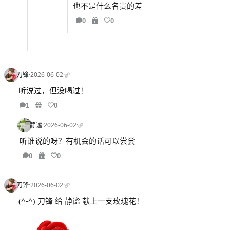
也不是什么名贵的差
0
0
刀锋
·
2026-06-02
·
听说过，但没喝过！
1
0
静谧
·
2026-06-02
·
听谁说的呀？有机会的话可以尝尝
0
0
刀锋
·
2026-06-02
·
(^-^) 刀锋 给 静谧 献上一支玫瑰花！