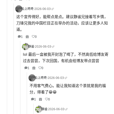
云上咚咚
·
2026-06-03
·
这个宣传得好，能帮点是点。建议静谧兄接着写乡情，
刀锋兄我的中国栏目正在举办的活动，应该让更多人知
道。
1
0
静谧
·
2026-06-03
·
lol 最后一盒被我开封泡了喝了，不然高低给博友寄
过去尝尝，下次回国，有机会给博友带点尝尝
1
0
云上咚咚
·
2026-06-03
·
不用客气费心。能让我知道这个茶就是我的福
分，得着了😁😁
1
0
静谧
·
2026-06-03
·