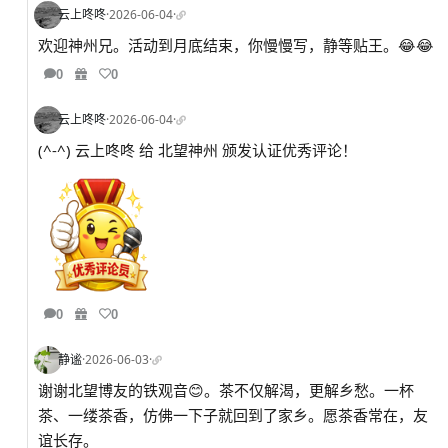
云上咚咚
·
2026-06-04
·
欢迎神州兄。活动到月底结束，你慢慢写，静等贴王。😂😂
0
0
云上咚咚
·
2026-06-04
·
(^-^) 云上咚咚 给 北望神州 颁发认证优秀评论！
0
0
静谧
·
2026-06-03
·
谢谢北望博友的铁观音😊。茶不仅解渴，更解乡愁。一杯
茶、一缕茶香，仿佛一下子就回到了家乡。愿茶香常在，友
谊长存。