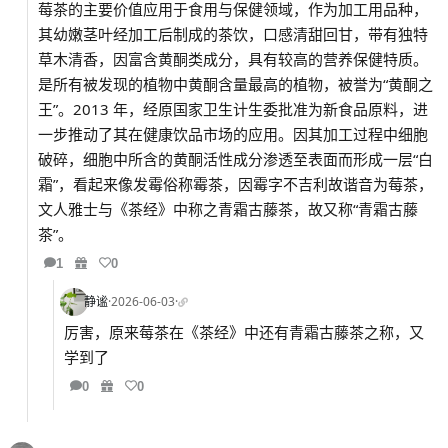
莓茶的主要价值应用于食用与保健领域，作为加工用品种，
其幼嫩茎叶经加工后制成的茶饮，口感清甜回甘，带有独特
草木清香，因富含黄酮类成分，具有较高的营养保健特质。
是所有被发现的植物中黄酮含量最高的植物，被誉为“黄酮之
王”。2013 年，经原国家卫生计生委批准为新食品原料，进
一步推动了其在健康饮品市场的应用。因其加工过程中细胞
破碎，细胞中所含的黄酮活性成分渗透至表面而形成一层“白
霜”，看起来像发霉俗称霉茶，因霉字不吉利故谐音为莓茶，
文人雅士与《茶经》中称之青霜古藤茶，故又称“青霜古藤
茶”。
1
0
静谧
·
2026-06-03
·
厉害，原来莓茶在《茶经》中还有青霜古藤茶之称，又
学到了
0
0