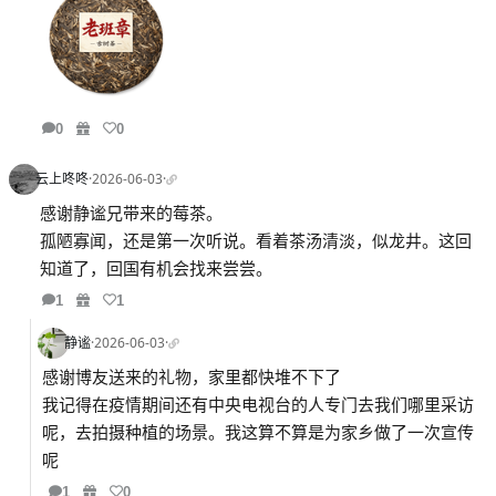
0
0
云上咚咚
·
2026-06-03
·
感谢静谧兄带来的莓茶。
孤陋寡闻，还是第一次听说。看着茶汤清淡，似龙井。这回
知道了，回国有机会找来尝尝。
1
1
静谧
·
2026-06-03
·
感谢博友送来的礼物，家里都快堆不下了
我记得在疫情期间还有中央电视台的人专门去我们哪里采访
呢，去拍摄种植的场景。我这算不算是为家乡做了一次宣传
呢
1
0