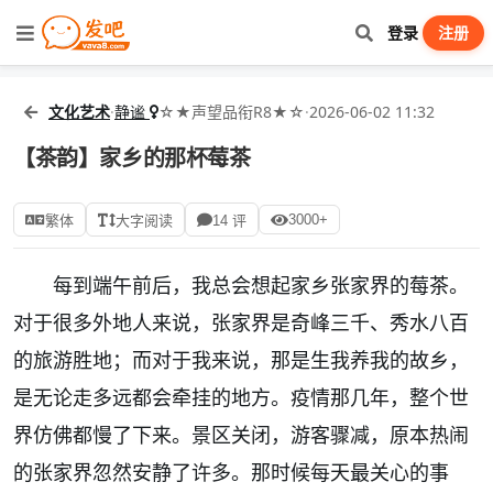
登录
注册
文化艺术
·
静谧
☆★声望品衔R8★☆
·
2026-06-02 11:32
【茶韵】家乡的那杯莓茶
3000+
繁体
大字阅读
14 评
每到端午前后，我总会想起家乡张家界的莓茶。
对于很多外地人来说，张家界是奇峰三千、秀水八百
的旅游胜地；而对于我来说，那是生我养我的故乡，
是无论走多远都会牵挂的地方。疫情那几年，整个世
界仿佛都慢了下来。景区关闭，游客骤减，原本热闹
的张家界忽然安静了许多。那时候每天最关心的事