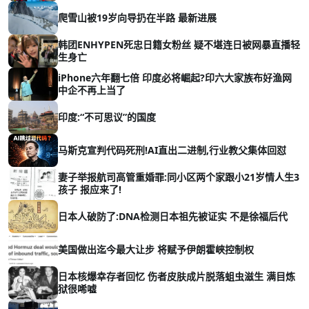
爬雪山被19岁向导扔在半路 最新进展
韩团ENHYPEN死忠日籍女粉丝 疑不堪连日被网暴直播轻
生身亡
iPhone六年翻七倍 印度必将崛起?印六大家族布好渔网
中企不再上当了
印度:“不可思议”的国度
马斯克宣判代码死刑!AI直出二进制,行业教父集体回怼
妻子举报航司高管重婚罪:同小区两个家跟小21岁情人生3
孩子 报应来了!
日本人破防了:DNA检测日本祖先被证实 不是徐福后代
美国做出迄今最大让步 将赋予伊朗霍峡控制权
日本核爆幸存者回忆 伤者皮肤成片脱落蛆虫滋生 满目炼
狱很唏嘘