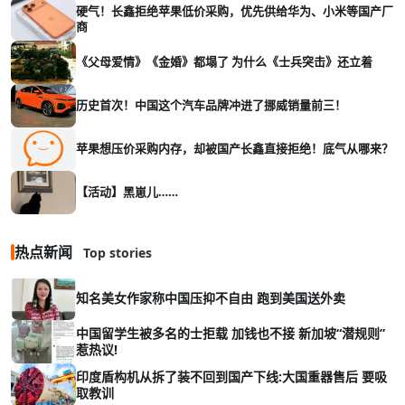
硬气！长鑫拒绝苹果低价采购，优先供给华为、小米等国产厂
商
《父母爱情》《金婚》都塌了 为什么《士兵突击》还立着
历史首次！中国这个汽车品牌冲进了挪威销量前三！
苹果想压价采购内存，却被国产长鑫直接拒绝！底气从哪来？
【活动】黑崽儿……
热点新闻
Top stories
知名美女作家称中国压抑不自由 跑到美国送外卖
中国留学生被多名的士拒载 加钱也不接 新加坡“潜规则”
惹热议!
印度盾构机从拆了装不回到国产下线:大国重器售后 要吸
取教训