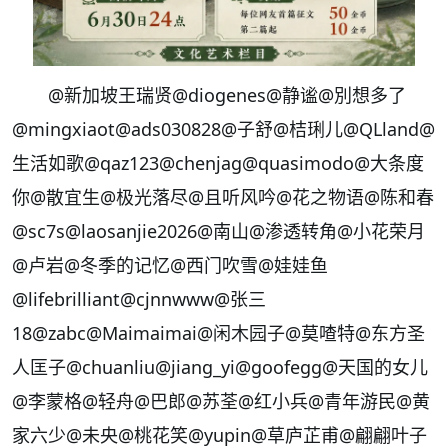
@新加坡王瑞贤
@diogenes
@静谧
@別想多了
@mingxiaot
@ads030828
@子舒
@桔琍儿
@QLland
@
生活如歌
@qaz123
@chenjag
@quasimodo
@大条度
你
@散宜生
@极光落尽
@且听风吟
@花之物语
@陈和春
@sc7s
@laosanjie2026
@南山
@渗透转角
@小花荣月
@卢岩
@冬季的记忆
@西门吹雪
@娃娃鱼
@lifebrilliant
@cjnnwww
@张三
18
@zabc
@Maimaimai
@闲木园子
@莫喳特
@东方圣
人匡子
@chuanliu
@jiang_yi
@goofegg
@天国的女儿
@李蒙格
@轻舟
@巴郎
@苏荃
@红小兵
@青年游民
@黄
家六少
@未央
@桃花笑
@yupin
@草庐芷甫
@翩翩叶子