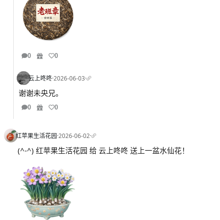
0
0
云上咚咚
·
2026-06-03
·
谢谢未央兄。
0
0
红苹果生活花园
·
2026-06-02
·
(^-^) 红苹果生活花园 给 云上咚咚 送上一盆水仙花！