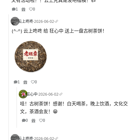
又有活动啦？！云上兄真是发吧楷模！👍
1
0
云上咚咚
·
2026-06-02
·
(^-^) 云上咚咚 给 狂心中 送上一盘古树茶饼！
1
0
狂心中
·
2026-06-02
·
哇！古树茶饼！感谢！白天喝茶，晚上饮酒，文化交
文，茶酒会友！😁
0
0
云上咚咚
·
2026-06-02
·