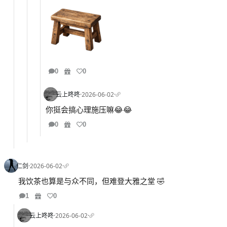
0
0
云上咚咚
·
2026-06-02
·
你挺会搞心理施压嘛😂😂
0
0
仁剑
·
2026-06-02
·
我饮茶也算是与众不同，但难登大雅之堂 🤣
1
0
云上咚咚
·
2026-06-02
·