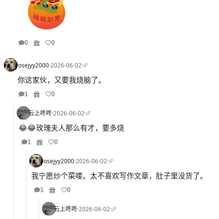
0
0
rosejyy2000
·
2026-06-02
·
你这家伙，又要我烧脑了。
1
0
云上咚咚
·
2026-06-02
·
😂😂玫瑰夫人那么有才，要多烧
1
0
rosejyy2000
·
2026-06-02
·
我宁愿炒个菜喽。太不喜欢写作文章，肚子里没货了。
1
0
云上咚咚
·
2026-06-02
·