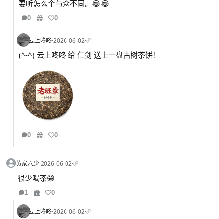
要听怎么个与众不同。😂😂
0
0
云上咚咚
·
2026-06-02
·
(^-^) 云上咚咚 给 仁剑 送上一盘古树茶饼！
0
0
黄家六少
·
2026-06-02
·
很少喝茶😁
1
0
云上咚咚
·
2026-06-02
·