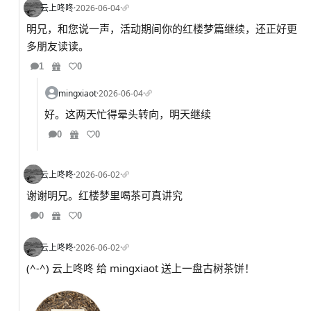
云上咚咚
·
2026-06-04
·
明兄，和您说一声，活动期间你的红楼梦篇继续，还正好更
多朋友读读。
1
0
mingxiaot
·
2026-06-04
·
好。这两天忙得晕头转向，明天继续
0
0
云上咚咚
·
2026-06-02
·
谢谢明兄。红楼梦里喝茶可真讲究
0
0
云上咚咚
·
2026-06-02
·
(^-^) 云上咚咚 给 mingxiaot 送上一盘古树茶饼！