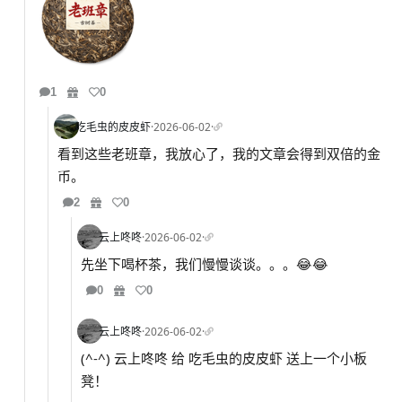
1
0
吃毛虫的皮皮虾
·
2026-06-02
·
看到这些老班章，我放心了，我的文章会得到双倍的金
币。
2
0
云上咚咚
·
2026-06-02
·
先坐下喝杯茶，我们慢慢谈谈。。。😂😂
0
0
云上咚咚
·
2026-06-02
·
(^-^) 云上咚咚 给 吃毛虫的皮皮虾 送上一个小板
凳！