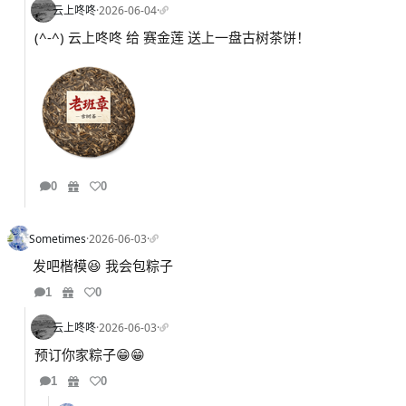
云上咚咚
·
2026-06-04
·
(^-^) 云上咚咚 给 赛金莲 送上一盘古树茶饼！
0
0
Sometimes
·
2026-06-03
·
发吧楷模😆 我会包粽子
1
0
云上咚咚
·
2026-06-03
·
预订你家粽子😁😁
1
0