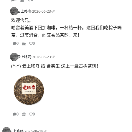
云上咚咚
·
2026-06-23
·
欢迎含兄。
咱留着美酒下回加咖啡，一杯结一杯。这回我们吃粽子喝
茶，过节消食，闻艾香品茶韵。来！
0
0
云上咚咚
·
2026-06-23
·
(^-^) 云上咚咚 给 含笑生 送上一盘古树茶饼！
0
0
云上咚咚
·
2026-06-18
·