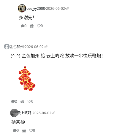
rosejyy2000
·
2026-06-02
·
多谢先！！
0
0
金色加州
·
2026-06-02
·
(^-^) 金色加州 给 云上咚咚 放响一串快乐鞭炮！
2
0
云上咚咚
·
2026-06-02
·
扬茶😂
0
0