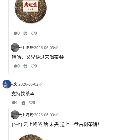
0
0
云上咚咚
·
2026-06-03
·
哈哈，又兄快过来喝茶😂
0
0
未央
·
2026-06-02
·
支持饮茶🫖
1
0
云上咚咚
·
2026-06-03
·
(^-^) 云上咚咚 给 未央 送上一盘古树茶饼！