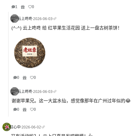
1
0
云上咚咚
·
2026-06-03
·
(^-^) 云上咚咚 给 红苹果生活花园 送上一盘古树茶饼！
0
0
云上咚咚
·
2026-06-03
·
谢谢苹果兄。这一大盆水仙，感觉像那年在广州过年似的😂
0
0
狂心中
·
2026-06-02
·