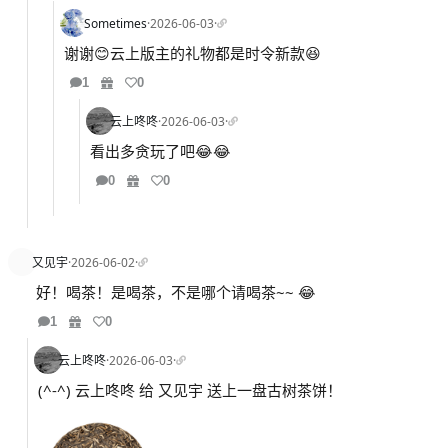
Sometimes
·
2026-06-03
·
谢谢😊云上版主的礼物都是时令新款😆
1
0
云上咚咚
·
2026-06-03
·
看出多贪玩了吧😂😂
0
0
又见宇
·
2026-06-02
·
好！喝茶！是喝茶，不是哪个请喝茶~~ 😂
1
0
云上咚咚
·
2026-06-03
·
(^-^) 云上咚咚 给 又见宇 送上一盘古树茶饼！