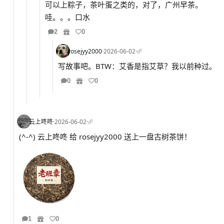
可以上粽子，茶叶蛋之类的，对了，广州早茶。
哇。。。口水
2
0
rosejyy2000
·
2026-06-02
·
写故事吧。BTW：艾香是指艾草？我以前种过。
0
0
云上咚咚
·
2026-06-02
·
(^-^) 云上咚咚 给 rosejyy2000 送上一盘古树茶饼！
1
0