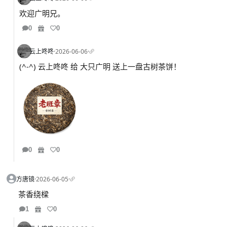
欢迎广明兄。
0
0
云上咚咚
·
2026-06-06
·
(^-^) 云上咚咚 给 大只广明 送上一盘古树茶饼！
0
0
方唐镜
·
2026-06-05
·
茶香绕樑
1
0