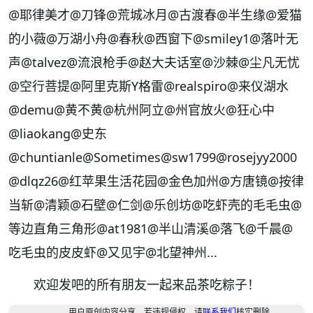
@耶律美才
@刀锋
@荒城冰月
@古渡春
@半生缘
@爱猫
的小薇
@万湖小舟
@春秋
@西窗下
@smiley1
@落叶无
声
@talvez
@流浪枪手
@赵大夫话室
@沙棘
@尘凡无忧
@空行菩提
@阿里克斯Y格雷
@realspiro
@来仪湖水
@demu
@黄不黄
@杭州阿立
@州官放火
@狂心中
@liaokang
@史东
@chuntianle
@Sometimes
@sw1799
@rosejyy2000
@dlqz26
@红苹果生活花园
@金色加州
@方唐镜
@按律
当斩
@清颖
@石壁
@仁剑
@乐创坊
@吃虾壳的毛毛虫
@
等边直角三角形
@at1981
@半山清溪
@落飞
@千晨
@
吃毛虫的皮皮虾
@又见宇
@北望神州
...
欢迎发吧的所有朋友一起来品茶吃粽子！
用户原创内容分享，若违规侵权，请
联系我们
核实删除