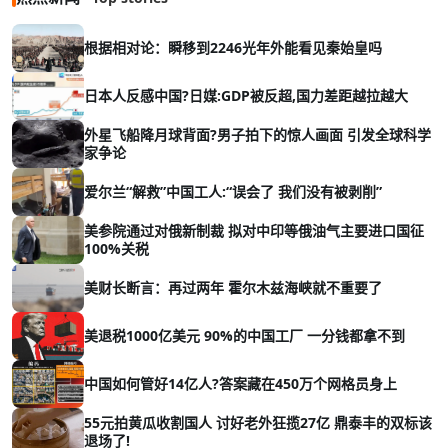
根据相对论：瞬移到2246光年外能看见秦始皇吗
日本人反感中国?日媒:GDP被反超,国力差距越拉越大
外星飞船降月球背面?男子拍下的惊人画面 引发全球科学
家争论
爱尔兰“解救”中国工人:“误会了 我们没有被剥削”
美参院通过对俄新制裁 拟对中印等俄油气主要进口国征
100%关税
美财长断言：再过两年 霍尔木兹海峡就不重要了
美退税1000亿美元 90%的中国工厂 一分钱都拿不到
中国如何管好14亿人?答案藏在450万个网格员身上
55元拍黄瓜收割国人 讨好老外狂揽27亿 鼎泰丰的双标该
退场了!