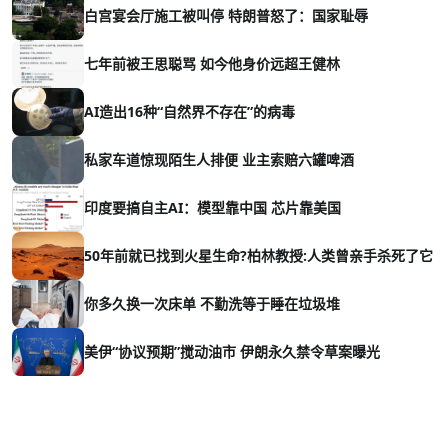
白宫宴会厅施工被叫停 特朗普怒了：国家耻辱
七年前被王思聪骂 如今他身价远超王健林
AI造出16种“自然界不存在”的病毒
私家车道惊现陌生人排便 业主索赔六罐啤酒
印度要搞自主AI：模型靠中国 芯片靠美国
50年前就已找到火星生命?柏林教授:人类曾亲手杀死了它
你多久换一次床单 不勤洗等于睡在垃圾堆
美伊“协议预期”搅动油市 伊朗永久禁令草案曝光