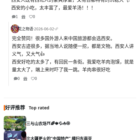
西安的小吃，太丰富了，最爱羊汤！！！
1
0
花之物语
·
2026-06-02
·
完全赞同！很多国外游人来中国旅游都会选西安。
西安古迹很多，据当地人说随便一挖，都是文物。西安人讲
义气，又大气👍
西安好吃的太多了，有回民一条街。我爱吃羊肉泡馍，就是
量太大了，端上来时吓了我一跳。羊肉串很好吃
0
0
好评推荐
Top rated
三与山农场⛩️🌈🍁💦⛵🏵️
比大疆更火的“中国特产” 横扫东南亚