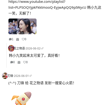
https://www.youtube.com/playlist?
list=PLPSOQYjpkFkktmooQ-EyjwApQQ9pIWycU 韩小九这
一笑，无解了！
1
0
花之物语
·
2026-06-02
·
韩小九笑起来太可爱了，真好看！
0
0
刀锋
·
2026-06-01
·
(^-^) 刀锋 给 花之物语 发射一艘爱心火箭！