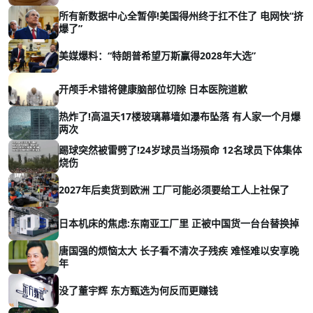
所有新数据中心全暂停!美国得州终于扛不住了 电网快“挤
爆了”
美媒爆料：“特朗普希望万斯赢得2028年大选”
开颅手术错将健康脑部位切除 日本医院道歉
热炸了!高温天17楼玻璃幕墙如瀑布坠落 有人家一个月爆
两次
踢球突然被雷劈了!24岁球员当场殒命 12名球员下体集体
烧伤
2027年后卖货到欧洲 工厂可能必须要给工人上社保了
日本机床的焦虑:东南亚工厂里 正被中国货一台台替换掉
唐国强的烦恼太大 长子看不清次子残疾 难怪难以安享晚
年
没了董宇辉 东方甄选为何反而更赚钱