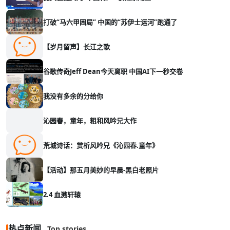
打破“马六甲困局” 中国的“苏伊士运河”跑通了
【岁月留声】长江之歌
谷歌传奇Jeff Dean今天离职 中国AI下一秒交卷
我没有多余的分给你
沁园春，童年，粗和风吟兄大作
荒城诗话：赏析风吟兄《沁园春.童年》
【活动】那五月美妙的早晨-黑白老照片
2.4 血溅轩辕
热点新闻
Top stories