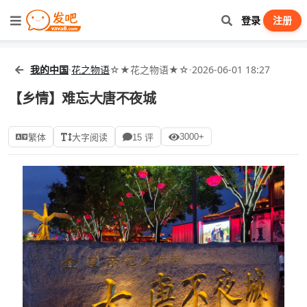
登录
注册
我的中国
·
花之物语
☆★花之物语★☆
·
2026-06-01 18:27
【乡情】难忘大唐不夜城
3000+
繁体
大字阅读
15 评