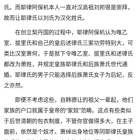
氏。而耶律阿保机本人一直对汉高祖刘邦很是崇拜，
故而让耶律氏以刘氏为汉化姓氏。
在创立契丹国的过程中，耶律阿保机认为唯乙
室、拔里氏和自己的皇后述律氏三家功劳特别大，可
类比汉室萧何，于是就下令唯乙室、拔里氏和述律氏
都改为
萧姓
，并规定皇族耶律氏和后族萧氏世代通
婚。耶律氏的男子只能选择后族萧氏女子为后妃，反
之亦然。
即便不考虑这些，自韩德让的祖父一辈起，他们
家族的户口就属于皇帝的“家奴”范畴。这点有些类似
于后世清朝的包衣制度，不管你官做得多大，在主子
面前，依然是个奴才。萧绰出身地位等同耶律氏皇族