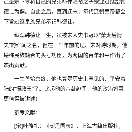
辽圣宗下令将自己的兄弟耶律隆裕之子宗业过继给韩
德让为嗣。自此之后，直到辽末，每代辽朝皇帝都会
下旨过继皇族兄弟奉祀韩德让。
纵观韩德让一生，虽被宋人史书冠以“萧太后情
夫”的绯闻之名，但在一千年前的辽、宋对峙时期，他
堪称民族融合的头号功臣，为两国的百年和平作出了
杰出贡献。
一生善始善终，他也算是历史上罕见的、平安着
陆的“摄政王”了。比起他的八卦绯闻，他的政治智慧
更值得被讲述！
参考文献：
[宋]叶隆礼：《契丹国志》，上海古籍出版社，