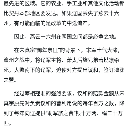
最先进的区域。它的农业、手工业和其他文化活动都
比契丹本部地区要发达。如果辽国丢失了燕云十六
州，有可能面临的是改革的中途流产。
因此，燕云十六州在两国之间都是必争之地。
在宋真宗“御驾亲征”的背景下，宋军士气大涨，
澶州之战中，将辽军主将、萧太后族兄弟萧挞凛杀
死，大败南下的辽军，迫使对方提出议和，签订澶渊
之盟。
经过宰相寇准的强烈要求，议和的赔款金额从宋
真宗原先对负责议和的曹利用说的每年百万之数，降
到了每年向辽提供“助军旅之费”银十万两、绢二十万
匹。