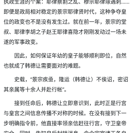
执政生涯的个案：耶律察割之乱、穆宗耶律璟遇刺……
即便是政局相对稳定的景宗耶律贤时代，这种争夺皇
位的政变也不是没有发生过。就在前一年，景宗的堂
叔、耶律李胡之子赵王耶律喜隐才刚刚发动过一场未
遂的军事政变。
因此，如何保证年幼的皇子能够顺利即位，自然
也就成了韩德让需要面对的难题。
史载，“景宗疾亟，隆运（韩德让）不俟诏，密诏
其亲属等十余人并赴行帐”。
接到任命后，韩德让立即意识到，此时正是行宫
与皇宫之间信息传播不对称的时候。在没有接到下一
步明确指令前，他直接率领亲信赶往行宫，守卫皇帝