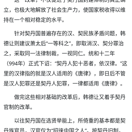
立，也极大地解放了社会生产力，使国家税收得以维
持在一个相对稳定的水平。
针对契丹国普遍存在的汉、契民族矛盾问题，韩
德让则建议萧太后“一等科之”，即取消汉、契分罪治
之，采取同一法律制裁，一视同仁。统和十二年
（994年）正式下诏：“契丹人犯十恶者，依汉律。”这
里的汉律指的就是汉人适用的《唐律》，即日后不管
是汉人犯罪还是契丹人犯罪，一律都适用《唐律》。
做完这些相对基础的改革后，韩德让又着手契丹
官制的改革。
以往契丹国在选贤举能上，所倚重的基本都是契
丹族官员，汉官仅为“招徕中国之人”。按契丹旧制，