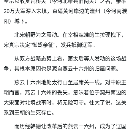
圣宗以收复瓦桥关（今河北雄县旧南关）之名，亲率
20万大军深入宋境，直逼黄河岸边的
澶州
（今河南濮
阳）城下。
北宋朝野为之震动。在宰相寇准的生拉硬拽下，
宋真宗决定“御驾亲征”，发兵抵御辽军。
从双方战略态势上看，萧太后等人发动的这场战
争，其根本原因也是源自燕云十六州的归属问题。
燕云十六州地处太行山至居庸关一线。对中原王
朝而言，燕云十六州的丢失，意味着位于契丹南边的
大宋面对北境战事时，将无险可守。往大了说，这关
系到王朝的生死存亡。
而历经韩德让改革后的燕云十六州，成为了辽国