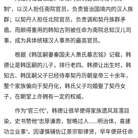
制”
，以汉人担任南院官员，负责管治国境内的汉人族
群；以契丹人担任北院官员，负责调和契丹族群矛
盾。而颇得重用的韩知古则被任命为南院总知汉儿司
事，成为具体统辖汉人事务的最高官员。
根据《韩匡嗣妻秦国夫人萧氏墓志铭》记载，韩
德让是韩匡嗣的儿子，排行老四。韩德让出生时，韩
知古、韩匡嗣父子已经侍奉契丹历朝皇帝三十余年，
整个家族偏向于契丹化，韩氏父子均婚娶了契丹女
子，在朝堂上亦拥有一定的权威。
作为“官三代”，韩德让很早便得家族遗风耳濡目
染，史书赞他“忠厚谦悫，智略过人……明治体，喜建
功立业事”。因谨慎辅佐辽景宗耶律贤，早年便获任命