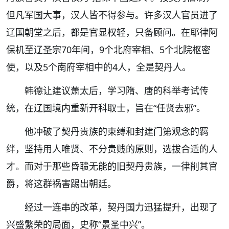
但凡军国大事，汉人皆不得参与。许多汉人官员进了
辽国朝堂之后，都是官显权轻，只备顾问。在耶律阿
保机至辽圣宗70年间，9个北府宰相、5个北院枢密
使，以及5个南府宰相中的4人，全是契丹人。
韩德让建议萧太后，学习隋、唐的科举考试传
统，在辽国境内重新开科取士，旨在“任贤去邪”。
他冲破了契丹贵族的束缚和封建门第观念的羁
绊，坚持用人唯贤、不分贵贱的原则，选拔合适的人
才。而对于那些昏聩无能的旧契丹贵族，一律削其官
爵，将这群祸害踢出朝廷。
经过一连串的改革，契丹国力迅猛提升，出现了
兴盛繁荣的局面，史称
“景圣中兴”
。