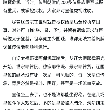
暗藏危机。当时，位列朝堂的200多位皇族宗室或握
有重兵，或掌控实权，大家都对皇位虎视眈眈。
尽管辽景宗在世时就曾授权给皇后萧绰执掌国
事，对外可自称“朕、暨、予”，并留有遗命要求群臣
辅佐太子登基，但毕竟主少国疑，谁都无法拍着胸脯
保证传位能够顺利进行。
自辽太祖耶律阿保机驾崩后，从辽太宗耶律德光
开始，世宗耶律阮、穆宗耶律璟、景宗耶律贤，辽国
皇位的继承没有哪一次是一帆风顺的。每一次皇位传
承，背后必然是权斗、阴谋，甚至是一场流血变故。
皇位坐上去了，也不是谁都能坐得稳。在这几场
皇位斗争大戏过后，多的是皇帝被人暗杀，匆匆结束