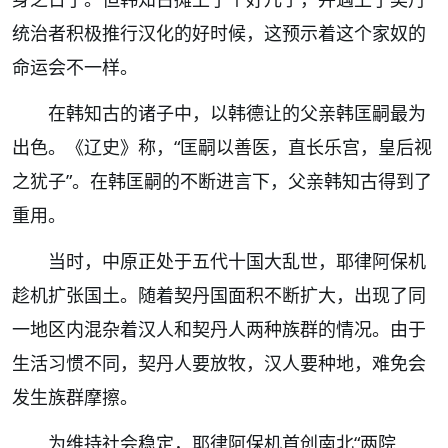
统治者积极推行汉化的好时候，这预示着这个家奴的
命运会不一样。
在韩知古的诸子中，以韩德让的父亲
韩匡嗣
最为
出色。《辽史》称，“匡嗣以善医，直长乐宫，皇后视
之犹子”。在韩匡嗣的不断进言下，父亲韩知古得到了
重用。
当时，中原正处于五代十国大乱世，耶律阿保机
趁机扩张国土。随着契丹国面积不断扩大，出现了同
一地区内混杂着汉人和契丹人两种族群的情况。由于
生活习惯不同，契丹人要放牧，汉人要种地，难免会
发生族群摩擦。
为维持社会稳定，耶律阿保机首创
南北“两院