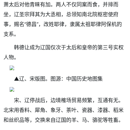
萧太后对他青睐有加。两人不仅同案而食，并排而
坐，辽圣宗拜其为大丞相，总领知南北院枢密使府
事，赐名“德昌”，改姓耶律，隶属太祖耶律阿保机的
支系。
韩德让成为辽国仅次于太后和皇帝的
第三号实权
人物
。
▲辽、宋版图。图源：中国历史地图集
宋、辽停战后，边境榷场贸易频繁，互通有无。
北宋用香料、犀角、象牙、茶叶、瓷器、漆器、稻米
和丝织品等，交换来自辽国的羊、马、骆驼等牲畜。