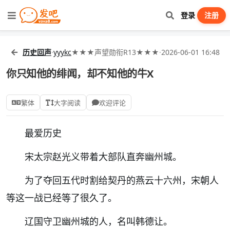
登录
注册
历史回声
·
yyykc
★★★声望勋衔R13★★★
·
2026-06-01 16:48
你只知他的绯闻，却不知他的牛X
繁体
大字阅读
欢迎评论
最爱历史
宋太宗赵光义带着大部队直奔幽州城。
为了夺回五代时割给契丹的燕云十六州，宋朝人
等这一战已经等了很久了。
辽国守卫幽州城的人，名叫
韩德让
。