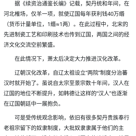
据《续资治通鉴长编》记载，契丹统和年间，在
河北榷场，仅羊一项，就使辽国每年获利钱40万缗
（货币计量单位，1缗≈1两）。在此过程中，北宋的
先进制瓷工艺和印刷技术也传到辽国，两国之间的经
济文化交流空前繁盛。
在此情况下，萧太后决定大力推进
汉化改革
。
辽朝汉化改革，自辽太祖设立“两院”制度分治蕃
汉时就开始了。虽说自太宗至景宗数十年间，汉人在
辽国的地位不断提升，如韩德让这样的“汉人”也逐渐
在辽国朝廷中一展抱负。
可是受传统观念影响，依旧有很多契丹贵族奉行
老祖宗留下的奴隶制度，大批奴隶隶属于他们的主