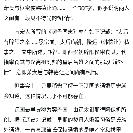
萧氏与枢密使韩德让通……”
一个“通”字，似乎说明两人
之间有一段见不得光的“奸情”。
南宋人所写的《契丹国志》亦有如下记载：“太后
有辟阳之幸……景宗崩，太后临朝，隆运（韩德让）私
事之。”文中所述，“辟阳”即西汉初辟阳侯审食其，代
指审食其与汉高祖刘邦的皇后吕雉之间的那段“婚外
情”，意即萧太后与韩德让之间确有私情。
但事实上，只要稍微了解一下辽国的通婚历史就
会知道，这种情况几乎不可能存在。
辽国最早被称为契丹国，由辽太祖耶律阿保机所
创。据《辽史》记载，早期的契丹人婚姻习俗是氏族
外通婚，一直与耶律氏保持通婚的是唯乙室和拔里