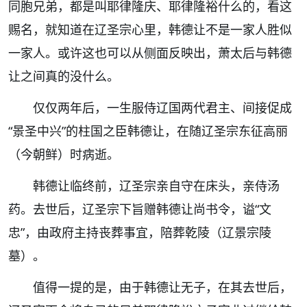
同胞兄弟，都是叫耶律隆庆、耶律隆裕什么的，看这
赐名，就知道在辽圣宗心里，韩德让不是一家人胜似
一家人。或许这也可以从侧面反映出，萧太后与韩德
让之间真的没什么。
仅仅两年后，一生服侍辽国两代君主、间接促成
“景圣中兴”的柱国之臣韩德让，在随辽圣宗东征高丽
（今朝鲜）时病逝。
韩德让临终前，辽圣宗亲自守在床头，亲侍汤
药。去世后，辽圣宗下旨赠韩德让尚书令，谥“文
忠”，由政府主持丧葬事宜，陪葬乾陵（辽景宗陵
墓）。
值得一提的是，由于韩德让无子，在其去世后，