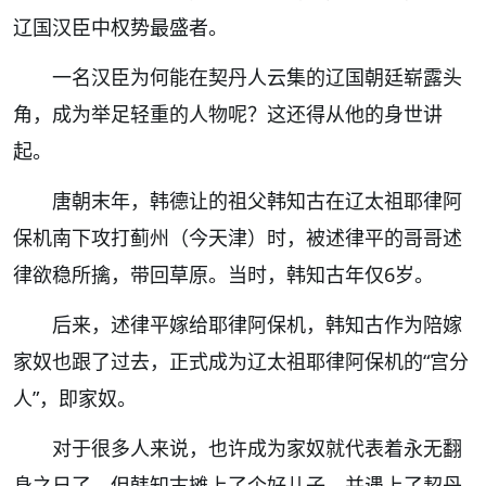
辽国汉臣中权势最盛者。
一名汉臣为何能在契丹人云集的辽国朝廷崭露头
角，成为举足轻重的人物呢？这还得从他的身世讲
起。
唐朝末年，韩德让的祖父
韩知古
在辽太祖耶律阿
保机南下攻打蓟州（今天津）时，被述律平的哥哥述
律欲稳所擒，带回草原。当时，韩知古年仅6岁。
后来，述律平嫁给耶律阿保机，韩知古作为陪嫁
家奴也跟了过去，正式成为辽太祖耶律阿保机的“宫分
人”，即家奴。
对于很多人来说，也许成为家奴就代表着永无翻
身之日了。但韩知古摊上了个好儿子，并遇上了契丹