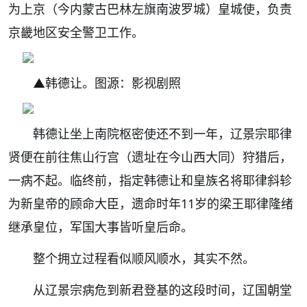
为上京（今内蒙古巴林左旗南波罗城）皇城使，负责
京畿地区安全警卫工作。
▲韩德让。图源：影视剧照
韩德让坐上南院枢密使还不到一年，辽景宗耶律
贤便在前往焦山行宫（遗址在今山西大同）狩猎后，
一病不起。临终前，指定韩德让和皇族名将耶律斜轸
为新皇帝的顾命大臣，遗命时年11岁的梁王耶律隆绪
继承皇位，军国大事皆听皇后命。
整个拥立过程看似顺风顺水，其实不然。
从辽景宗病危到新君登基的这段时间，辽国朝堂