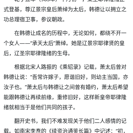
式登基，尊辽景宗皇后
萧绰
为太后，韩德让以拥立之
功总理宿卫事，参议朝政。
在韩德让成名的历程中，无论如何，都绕不开一
个女人——“承天太后”萧绰。她是辽景宗耶律贤的皇
后，辽圣宗耶律隆绪的生母。
根据北宋人路振的《乘轺录》记载，萧太后曾对
韩德让说：“吾常许嫁子，愿谐旧好，则幼主当国，亦
汝子也。”萧太后与韩德让之间曾有婚约，萧太后希望
能跟韩德让再续前缘，重修旧好，这样新皇帝耶律隆
绪就相当于是他们共同的孩子。
翻开史书，我们不难发现关于他们二人感情的记
载。如南宋李焘的《续资治通鉴长篇》中记述：
“初，