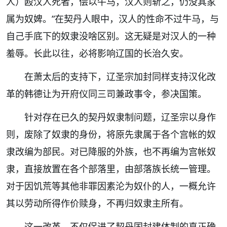
人）殴汉人死者，偿以牛马，汉人则斩之，仍没其家
属为奴婢。”在契丹人眼中，汉人的性命不过牛马，与
自己手底下的奴隶没啥区别。这无疑是对汉人的一种
羞辱。长此以往，必将影响辽国的长治久安。
在萧太后的支持下，辽圣宗加封同样支持汉化改
革的韩德让为开府仪同三司兼政事令，参决国策。
针对存在已久的契丹奴隶制问题，辽圣宗以身作
则，废除了奴隶的身份，将原先隶属于各个宫帐的奴
隶改编为部民。对已降服的外族，也不再编为宫帐奴
隶，直接放置在各个部落里，由部落族长统一管理。
对于因饥荒等其他非罪因素沦为奴仆的人，一概允许
其以劳动所得作价赎身，不再归奴隶主所有。
这一改革，不仅促进了契丹国封建体制的真正确