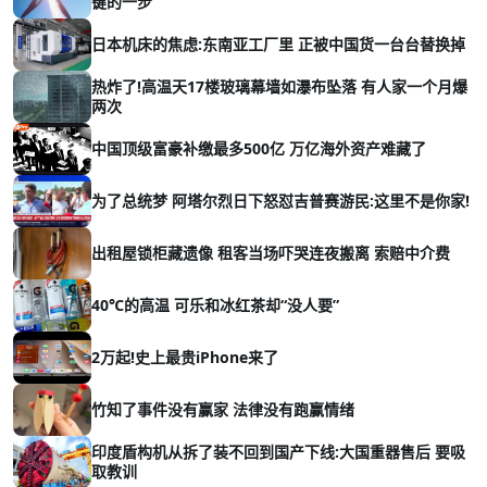
键的一步
日本机床的焦虑:东南亚工厂里 正被中国货一台台替换掉
热炸了!高温天17楼玻璃幕墙如瀑布坠落 有人家一个月爆
两次
中国顶级富豪补缴最多500亿 万亿海外资产难藏了
为了总统梦 阿塔尔烈日下怒怼吉普赛游民:这里不是你家!
出租屋锁柜藏遗像 租客当场吓哭连夜搬离 索赔中介费
40℃的高温 可乐和冰红茶却“没人要”
2万起!史上最贵iPhone来了
竹知了事件没有赢家 法律没有跑赢情绪
印度盾构机从拆了装不回到国产下线:大国重器售后 要吸
取教训