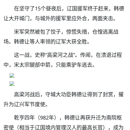
在坚守了15个昼夜后，辽国援军终于赶来，韩德
让大开城门，与城外的援军里应外合，两面夹击。
宋军突然被包了饺子，惊慌失措，仓惶逃离战
场。韩德让等人率领的辽军大获全胜。
这一战，史称
“高梁河之战”
。传闻，在溃退过程
中，宋太宗腿部中箭，只能乘驴车逃去。
高梁河战后，守城大功臣韩德让得到了封赏，擢
升为辽兴军节度使。
乾亨四年（982年），韩德让再获升迁为南院枢
密使（相当于辽国境内管理汉人的最高长官），成为