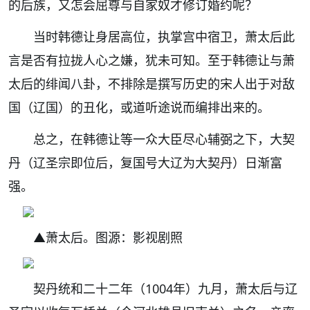
的后族，又怎会屈尊与自家奴才修订婚约呢？
当时韩德让身居高位，执掌宫中宿卫，萧太后此
言是否有拉拢人心之嫌，犹未可知。至于韩德让与萧
太后的绯闻八卦，不排除是撰写历史的宋人出于对敌
国（辽国）的丑化，或道听途说而编排出来的。
总之，在韩德让等一众大臣尽心辅弼之下，大契
丹（辽圣宗即位后，复国号大辽为大契丹）日渐富
强。
▲萧太后。图源：影视剧照
契丹统和二十二年（1004年）九月，萧太后与辽