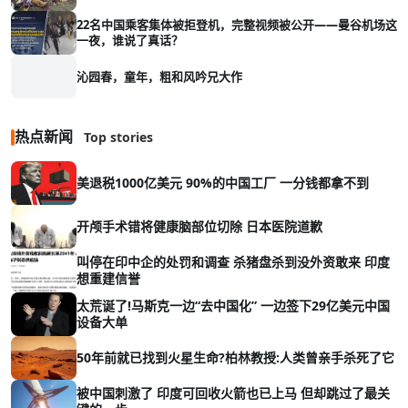
22名中国乘客集体被拒登机，完整视频被公开——曼谷机场这
一夜，谁说了真话？
沁园春，童年，粗和风吟兄大作
热点新闻
Top stories
美退税1000亿美元 90%的中国工厂 一分钱都拿不到
开颅手术错将健康脑部位切除 日本医院道歉
叫停在印中企的处罚和调查 杀猪盘杀到没外资敢来 印度
想重建信誉
太荒诞了!马斯克一边“去中国化” 一边签下29亿美元中国
设备大单
50年前就已找到火星生命?柏林教授:人类曾亲手杀死了它
被中国刺激了 印度可回收火箭也已上马 但却跳过了最关