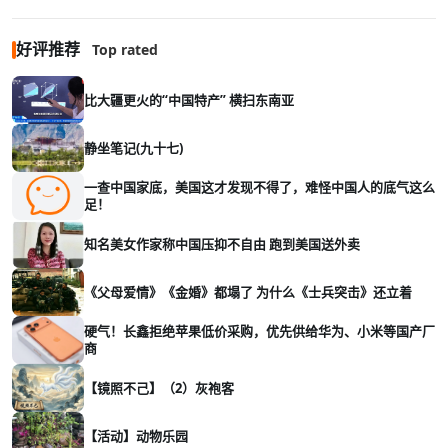
好评推荐
Top rated
比大疆更火的“中国特产” 横扫东南亚
静坐笔记(九十七)
一查中国家底，美国这才发现不得了，难怪中国人的底气这么
足！
知名美女作家称中国压抑不自由 跑到美国送外卖
《父母爱情》《金婚》都塌了 为什么《士兵突击》还立着
硬气！长鑫拒绝苹果低价采购，优先供给华为、小米等国产厂
商
【镜照不己】（2）灰袍客
【活动】动物乐园