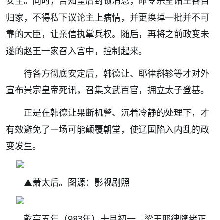
安全。同时，告知皇后封锁消息，命令宗室诸王各自
归家，不得私下议论主上病情，并更换掉一批并不可
靠的大臣，让亲信执掌兵权。随后，再将之前政变未
遂的赵王一家召入宫中，控制起来。
待各方彻底安定后，韩德让、耶律斜轸等才对外
宣布景宗皇帝死讯，召集文武百官，拥立太子登基。
正是在韩德让果断机警、沉着冷静的处理下，才
有效避免了一场可能颠覆朝堂，使辽国陷入内乱的政
变发生。
▲萧太后。图源：影视剧照
乾亨五年（983年）十月初一，梁王耶律隆绪正