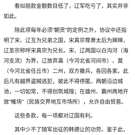
看似赔款金额数目低了，辽军吃亏了，其实并非
如此。
除此项每年必须“朝贡”的定例之外，协议中还指
明了宋、辽互为兄弟之国，宋真宗尊萧太后为婶婶，
辽圣宗称呼宋真宗为兄长。宋、辽两国以白沟河（海
河支流）为界，辽放弃瀛（今河北省河间市）、莫
（今河北省任丘市）二州，双方撤兵，各回各家。此
后凡有越界盗贼逃犯，彼此不得停匿。两朝沿边城
池，一切如常，不得创筑城隍；在雄州、霸州两地开
放“榷场”（民族交界地互市场所），允许自由贸易。
这些条款，每一项都对辽国有利。
其中少不了随军出征的韩德让的功劳。鉴于此，