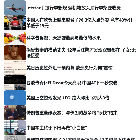
Jetstar手提行李新规 登机箱放头顶行李架要收费
中国人在吃饭上越来越省了?6.3亿人点外卖 竟有40%订
单低于15元
科学告诉您：天然糖最高与最低的水果
捐肾救妻的模范丈夫 12年后住院才发现双肾都在 子女:无
法接受
美日历史性外汇干预内幕 欧洲央行为何“震惊”
谷歌传奇Jeff Dean今天离职 中国AI下一秒交卷
美国上空惊现发光UFO 路人称比飞机大3倍
特朗普重量级表态：与伊朗的战争将“很快”结束
中国车主终于不用再做“小白鼠”
踢球突然被雷劈了!24岁球员当场殒命 12名球员下体集体