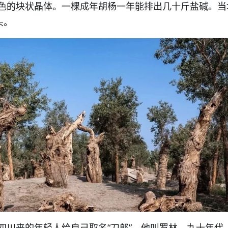
色的块状晶体。一棵成年胡杨一年能排出几十斤盐碱。当
头。
四川来的年轻人给自己取名“刀郎”。他叫罗林。九十年代