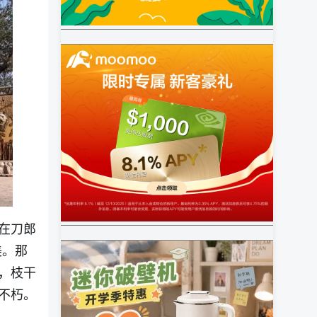
在刀郎
美。那
，枝干
不朽。