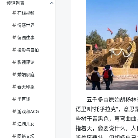
频道列表
在线视频
情感世界
留园往事
摄影与自拍
影视评论
婚姻家庭
春天印象
五千多亩原始胡杨林
半百谈
语里叫“托乎拉克”，意思
游戏和ACG
些树干青黑色，弯弯曲曲
江湖儿女
指着天，像要说什么。人
网络文坛
听着挺悲壮，但胡杨自己