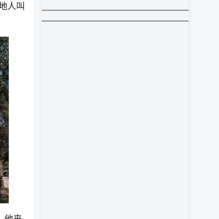
地人叫
，他来