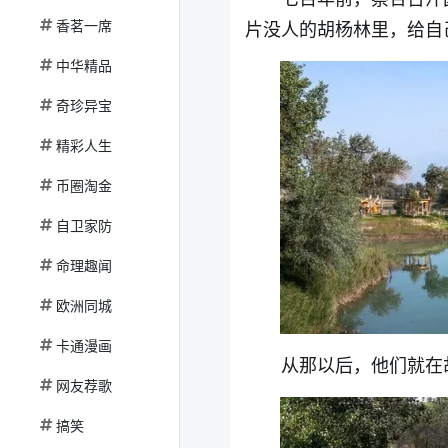
香茗一席
片没人的胡杨林里，给自己
中华精品
奇珍异宝
精彩人生
币圈淘金
自卫家防
命理趣闻
欧洲同城
卡通漫画
从那以后，他们就在
网友荐歌
搞笑