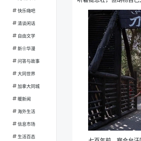
快乐嗨吧
清谈闲话
自由文学
新❀华漫
问答与故事
大同世界
加拿大同城
暖新闻
海外生活
信息市场
生活百态
七百年前，察合台汗