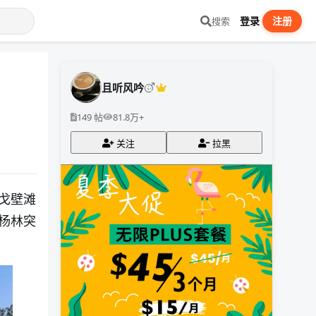
登录
注册
搜索
且听风吟
149 帖
81.8万+
关注
拉黑
戈壁滩
杨林突