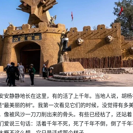
安安静静地长在这里，有的活了上千年。当地人说，胡杨
是“最美丽的树”。我第一次看见它们的时候，没觉得有多
，像被风沙一刀刀削出来的骨头。有些已经枯了，还站着
们爱说三句话：活着千年不死，死了千年不倒，倒了千年
大概不这么想，它只是活成那个样子。