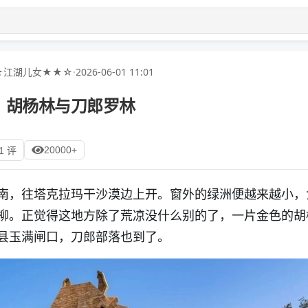
★江湖儿女★★☆
·
2026-06-01 11:01
、胡杨林与刀郎罗林
20000+
1 评
南，往塔克拉玛干沙漠边上开。窗外的绿洲便越来越小，
柳。正觉得这地方除了荒凉没什么别的了，一片金色的胡
县玉满闸口，刀郎部落也到了。