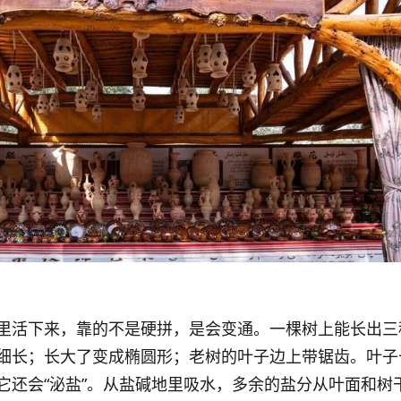
里活下来，靠的不是硬拼，是会变通。一棵树上能长出三
细长；长大了变成椭圆形；老树的叶子边上带锯齿。叶子
它还会“泌盐”。从盐碱地里吸水，多余的盐分从叶面和树