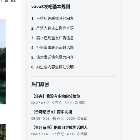
vava8发吧基本规则
1.
不得纠缠骚扰其他网友
2.
严禁人身攻击侮辱言语
3.
禁止违规滥发广告信息
4.
拒绝军事政治宗教话题
5.
请勿发送情色暴力内容
6.
AI生成内容需标注说明
热门原创
【轻舟】我没有多余的分给你
08-07 09:55 · 5 评论 · 3000+ 次阅读
【台湾纪行 9】雨中北埔
08-06 10:59 · 46 评论 · 5000+ 次阅读
【岁月留声】把眼泪讲成笑话的人
08-07 23:48 · 17 评论 · 4000+ 次阅读