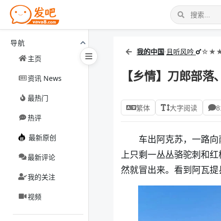
导航
我的中国
·
且听风吟
☆★
主页
【乡情】刀郎部落
资讯 News
最热门
繁体
大字阅读
8
热评
最新原创
车出阿克苏，一路向
上只剩一丛丛骆驼刺和红
最新评论
然就冒出来。看到阿瓦提
我的关注
视频