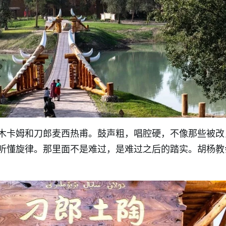
木卡姆和刀郎麦西热甫。鼓声粗，唱腔硬，不像那些被改
听懂旋律。那里面不是难过，是难过之后的踏实。胡杨教