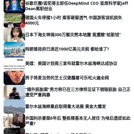
谷歌巨震!诺奖得主卸任DeepMind CEO 首席科学家Jeff
Dean离职创业
德国火车停摆1小时 乘客砸窗透气 中国游客误机损失
4000元
日本下海女神捐300万赈灾熊本地震 竟遭酸“给脏钱”
特朗普政府已退还1000亿美元关税 都给谁了?
美媒：美国计划周三宣布就霍尔木兹海峡达成协议
男子将麦当劳的芝士汉堡蘸着可乐吃火遍全网
“婚外胚胎案”男方称已在三方律师见证下销毁胚胎 自己正
遭受严重网暴
霍尔木兹海峡重启取得重大进展 黄金大爆发
许国利杀妻案6年后 整栋楼基本无人居住 为啥后遗症如此
严重?