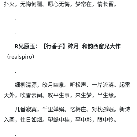
扑火，无悔何酬。愿心无悔，梦常在，情长留。
.
.
R兄原玉：【行香子】碎月 和韵西窗兄大作
（realspiro）
.
细柳清源，皎月幽泉。听松声、一岸流涟。起雷
天外，吹雪云间。叹平生事，来生梦，半生缘。
几番寂寞，千里婵娟。忆梅庄、对枕孤眠。新诗
入画，往日如烟。望蟾中桂，亭中影，眼中怜。
.