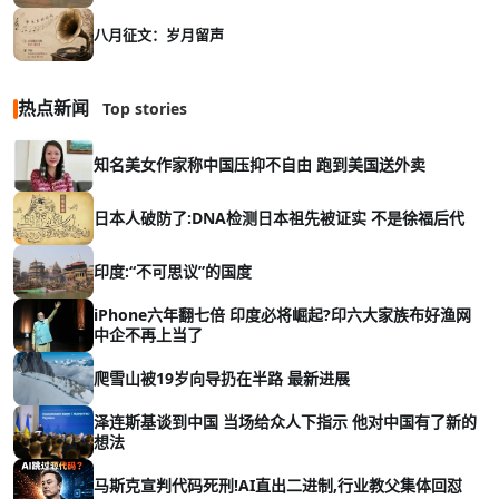
八月征文：岁月留声
热点新闻
Top stories
知名美女作家称中国压抑不自由 跑到美国送外卖
日本人破防了:DNA检测日本祖先被证实 不是徐福后代
印度:“不可思议”的国度
iPhone六年翻七倍 印度必将崛起?印六大家族布好渔网
中企不再上当了
爬雪山被19岁向导扔在半路 最新进展
泽连斯基谈到中国 当场给众人下指示 他对中国有了新的
想法
马斯克宣判代码死刑!AI直出二进制,行业教父集体回怼