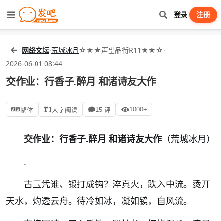
登录
注册
网络文坛
·
荒城冰月
☆★★声望品衔R11★★☆
·
2026-06-01 08:44
交作业：行香子.醉月 和诸诗友大作
1000+
繁体
大字阅读
15 评
交作业：行香子.醉月 和诸诗友大作
（荒城冰月）
.
古玉凭谁、锻打成钩？淬真火，跌入中流。烫开
天水，灼透云舟。待冷如冰，凝如镜，自风流。