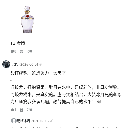
12 金币
0
0
乐创坊
·
2026-06-01
·
锻打成钩。这想象力，太美了！
-
遇蛟龙，拥抱温柔。醉月在水中，是虚幻的，非真实景物。
而蛟龙戏水，是真实的。虚与实相结合，大赞冰月兄的想象
力！通篇我多读几遍，必能提高自己的水平！ 😁
1
0
荒城冰月
·
2026-06-02
·