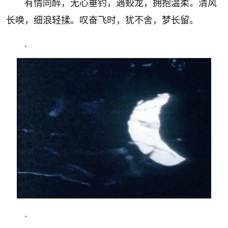
有情同醉，无心垂钓，遇蛟龙，拥抱温柔。清风
长唤，细浪轻揉。叹奋飞时，犹不舍，梦长留。
.
.