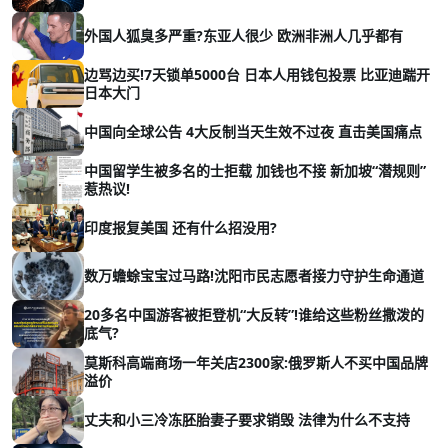
外国人狐臭多严重?东亚人很少 欧洲非洲人几乎都有
边骂边买!7天锁单5000台 日本人用钱包投票 比亚迪踹开
日本大门
中国向全球公告 4大反制当天生效不过夜 直击美国痛点
中国留学生被多名的士拒载 加钱也不接 新加坡“潜规则”
惹热议!
印度报复美国 还有什么招没用?
数万蟾蜍宝宝过马路!沈阳市民志愿者接力守护生命通道
20多名中国游客被拒登机“大反转”!谁给这些粉丝撒泼的
底气?
莫斯科高端商场一年关店2300家:俄罗斯人不买中国品牌
溢价
丈夫和小三冷冻胚胎妻子要求销毁 法律为什么不支持