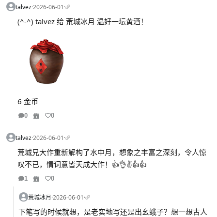
talvez
·
2026-06-01
·
(^-^) talvez 给 荒城冰月 温好一坛黄酒！
6 金币
0
0
talvez
·
2026-06-01
·
荒城兄大作重新解构了水中月，想象之丰富之深刻，令人惊
叹不已，情词意皆天成大作！👍👌✌️👍👍
1
0
荒城冰月
·
2026-06-01
·
下笔写的时候就想，是老实地写还是出幺蛾子？想一想古人