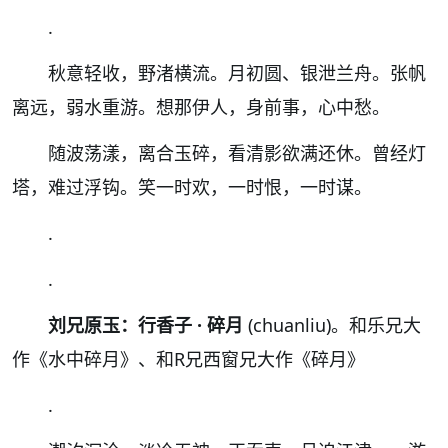
.
秋意轻收，野渚横流。月初圆、银泄兰舟。张帆
离远，弱水重游。想那伊人，身前事，心中愁。
随波荡漾，离合玉碎，看清影欲满还休。曾经灯
塔，难过浮钩。笑一时欢，一时恨，一时谋。
.
.
刘兄原玉：行香子 · 碎月
(chuanliu)。和乐兄大
作《水中碎月》、和R兄西窗兄大作《碎月》
.