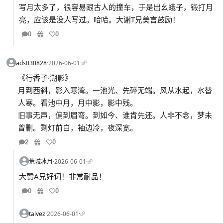
写月太多了，很容易跟古人的撞车，于是出幺蛾子，锻打月
亮，应该是没人写过。哈哈。大谢T兄美言鼓励！
0
0
ads030828
·
2026-06-01
·
《行香子·溯影》
月到西斜，影入寒湾。一池光、先碎无端。风从水起，水替
人寒。看池中月，月中影，影中残。
旧事无声，偏到眉弯。到如今、谁肯先还。人非不念，梦未
曾删。剩灯前白，袖边冷，夜深宽。
2
0
荒城冰月
·
2026-06-01
·
大赞A兄好词！非常耐品！
0
0
talvez
·
2026-06-01
·