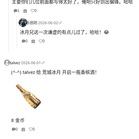
主要你们几位前面都写得太好了，俺吧只好剑出偏锋。哈哈
1
0
乐创坊
·
2026-06-02
·
冰月兄这一次谦虚的有点儿过了，哈哈！😂
0
0
talvez
·
2026-06-01
·
(^-^) talvez 给 荒城冰月 开启一瓶香槟酒！
8 金币
0
0