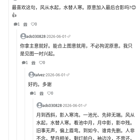
最喜欢这句，风从水起，水替人寒。原意加入最后合影吗?😊
👍
1
0
ads030828
·
2026-06-01
·
你拿主意就好。能合上图意就用，不必拘泥原意。我只
是见图一时兴起。
1
0
talvez
·
2026-06-01
·
好的。多谢
1
0
ads030828
·
2026-06-01
·
月到西斜，影入寒湾。一池光、先碎无端。风从
水起，水替人寒。看池中月，月中影，影中残。
旧事无声，偏上眉弯。到如今、谁肯先删。人非
不念，梦自相关。剩灯前白，袖边冷，不曾还。