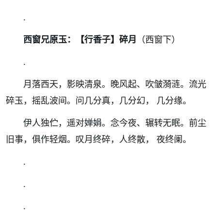
.
西窗兄原玉：【行香子】碎月
（西窗下）
.
月落西天，影映清泉。晚风起、吹皱漪涟。流光
碎玉，摇乱波间。问几分真，几分幻， 几分缘。
伊人独伫，遥对婵娟。念今夜、辗转无眠。前尘
旧事，俱作轻烟。叹月终碎，人终散， 夜终阑。
.
.
.