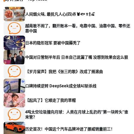
人间烟火味, 最抚凡人心(四)🍜🦞🐟🍷🍾🍒
越南敢不闹了，翻开账本一看，电靠中国、油靠中国、零件还
靠中国
日本的隐形冠军 要被中国薅秃了
中国对日管制半年后 日本自己说漏了嘴 没想到效果会这么狠
【岁月留声】我把《张三的歌》改成了摇滚曲
口碑持续逆转 DeepSeek成全球AI斩杀线
【起风了】它顺走了我的草帽
4吨太空垃圾撞向月球：人类在月球上乱扔的"第一块砖头"谁
来管？
历史首次！中国这个汽车品牌冲进了挪威销量前三！