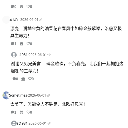
0
0
又见宇
·
2026-06-01
·
漂亮！满地金黄的油菜花在春风中如碎金般璀璨，治愈又极
具生命力！
1
0
at1981
·
2026-06-01
·
谢谢又见兄美言！ 碎金璀璨，不负春光。让我们一起拥抱这
爆棚的生命力！
0
0
Sometimes
·
2026-06-01
·
太美了，怎能令人不驻足，北欧好风景！
1
0
at1981
·
2026-06-01
·