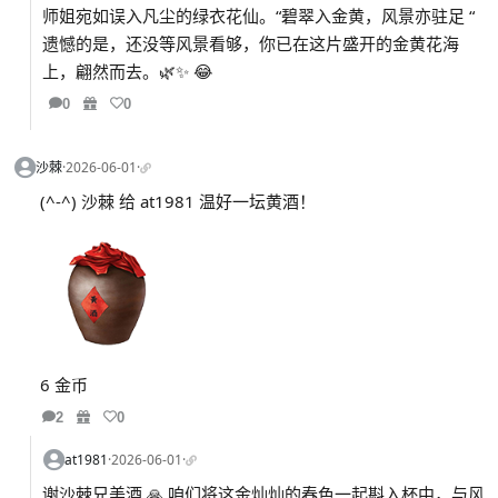
师姐宛如误入凡尘的绿衣花仙。“碧翠入金黄，风景亦驻足 “
遗憾的是，还没等风景看够，你已在这片盛开的金黄花海
上，翩然而去。🌿✨ 😂
0
0
沙棘
·
2026-06-01
·
(^-^) 沙棘 给 at1981 温好一坛黄酒！
6 金币
2
0
at1981
·
2026-06-01
·
谢沙棘兄美酒 🙏 咱们将这金灿灿的春色一起斟入杯中，与风