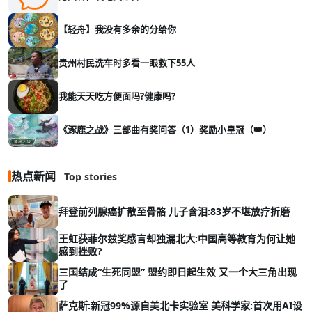
【轻舟】我没有多余的分给你
贵州村民洗车时多看一眼救下55人
我能天天吃方便面吗?健康吗?
《涿鹿之战》三部曲有奖问答（1）奖励小皇冠（👑）
热点新闻
Top stories
拜登前列腺癌扩散至骨骼 儿子含泪:83岁不堪放疗折磨
王虹获菲尔兹奖感言却独漏北大:中国高等教育为何让她
感到挫败?
三国结成“生死同盟” 盟约即日起生效 又一个大三角出现
了
萨克斯:新冠99%源自美北卡实验室 美科学家:首次用AI设