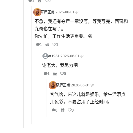
1
0
草庐芷甫
·
2026-06-01
·
不急，我还有夺尸一章没写，等我写完，西窗和
九哥也在写了。
你先忙，工作生活更重要。😁
1
1
at1981
·
2026-06-01
·
谢老大，我尽力吧
1
0
草庐芷甫
·
2026-06-01
·
客气啥，来这儿就是娱乐，给生活添点
儿色彩，不要占用了正经时间。
0
0