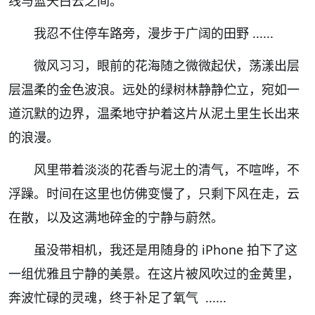
线与蓝天白云之间。
我忍不住停车路旁，漫步于广阔的田野 ......
微风习习，眼前的花海随之微微起伏，荡漾出层
层温柔的金色波浪。远处的绿树林静静伫立，宛如一
道沉默的边界，温柔地守护着这片从泥土里生长出来
的浪漫。
风里带着淡淡的花香与泥土的清气，不喧哗，不
浮躁。时间在这里也仿佛变慢了，只剩下风在走，云
在散，以及这满地碎金的宁静与蔚然。
虽没带相机，我还是用随身的 iPhone 拍下了这
一组优雅且宁静的美景。在这片被风吹过的金黄里，
奔波忙碌的灵魂，终于补足了氧气 ......