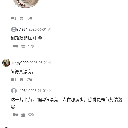
1
0
at1981
·
2026-06-01
·
谢玫瑰姐咖啡 😄
0
0
rosejyy2000
·
2026-06-01
·
黄得真漂亮。
1
0
at1981
·
2026-06-01
·
这一片金黄，确实很漂亮！人在那漫步，感觉更是气势浩瀚
😄
0
0