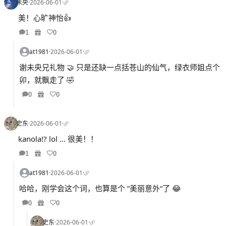
未央
·
2026-06-01
·
美！心旷神怡👍
1
0
at1981
·
2026-06-01
·
谢未央兄礼物 🤝 只是还缺一点括苍山的仙气，绿衣师姐点个
卯，就飘走了 🤣
0
0
史东
·
2026-06-01
·
kanola!? lol ... 很美！！
1
0
at1981
·
2026-06-01
·
哈哈，刚学会这个词，也算是个 ”美丽意外“了 😂
0
0
史东
·
2026-06-01
·