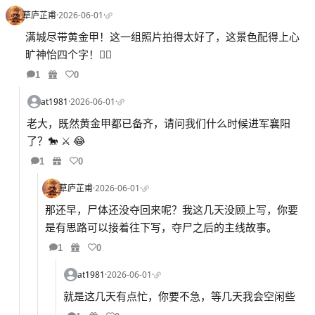
草庐芷甫
·
2026-06-01
·
满城尽带黄金甲！这一组照片拍得太好了，这景色配得上心
旷神怡四个字！👍🏻
1
0
at1981
·
2026-06-01
·
老大，既然黄金甲都已备齐，请问我们什么时候进军襄阳
了？🐎 ⚔️ 😂
1
0
草庐芷甫
·
2026-06-01
·
那还早，尸体还没夺回来呢？我这几天没顾上写，你要
是有思路可以接着往下写，夺尸之后的主线故事。
1
0
at1981
·
2026-06-01
·
就是这几天有点忙，你要不急，等几天我会空闲些