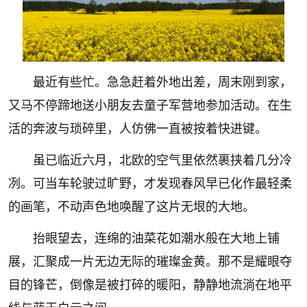
最近有些忙。急急赶着外地出差，周末刚到家，
又马不停蹄地送小朋友去童子军营地参加活动。在生
活的奔波与琐碎里，人仿佛一直被按着快进键。
虽已临近六月，北欧的空气里依然裹挟着几分冷
冽。可当车轮驶过旷野，才发现春风早已化作最轻柔
的画笔，不动声色地唤醒了这片无垠的大地。
抬眼望去，连绵的油菜花如潮水般在大地上铺
展，汇聚成一片无边无际的璀璨金黄。那不是耀眼夺
目的锋芒，倒像是被打碎的暖阳，静静地流淌在地平