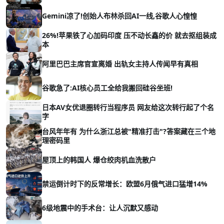
Gemini凉了!创始人布林杀回AI一线,谷歌人心惶惶
26%!苹果铁了心加码印度 压不动长鑫的价 就去抠组装成
本
阿里巴巴主席官宣离婚 出轨女主持人传闻早有真相
谷歌急了:AI核心员工全给我搬回硅谷坐班!
日本AV女优退圈转行当程序员 网友给这次转行起了个名
字
台风年年有 为什么浙江总被"精准打击"?答案藏在三个地
理密码里
屋顶上的韩国人 爆仓绞肉机血洗散户
禁运倒计时下的反常增长：欧盟6月俄气进口猛增14%
6级地震中的手术台：让人沉默又感动