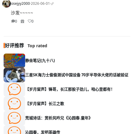
rosejyy2000
·
2026-06-01
·
沙发~~~~~
0
0
好评推荐
Top rated
静坐笔记(九十八)
三星SK海力士偷偷测试中国设备 70岁半导体大佬的话被验证
【岁月留声】锋哥，长江那股子劲儿，咱心里都有！
【岁月留声】长江之歌
荒城诗话：赏析风吟兄《沁园春.童年》
沁园春，发吧英雄传