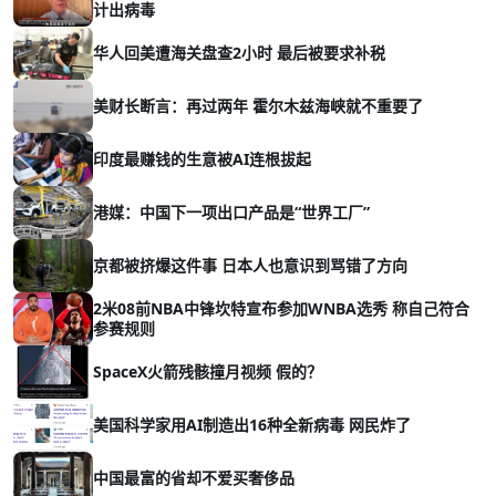
计出病毒
华人回美遭海关盘查2小时 最后被要求补税
美财长断言：再过两年 霍尔木兹海峡就不重要了
印度最赚钱的生意被AI连根拔起
港媒：中国下一项出口产品是“世界工厂”
京都被挤爆这件事 日本人也意识到骂错了方向
2米08前NBA中锋坎特宣布参加WNBA选秀 称自己符合
参赛规则
SpaceX火箭残骸撞月视频 假的？
美国科学家用AI制造出16种全新病毒 网民炸了
中国最富的省却不爱买奢侈品