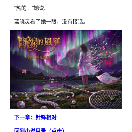
“
热的。
”
她说。
蓝晓灵看了她一眼，没有接话。
下一章：针锋相对
回到小说目录（点击）