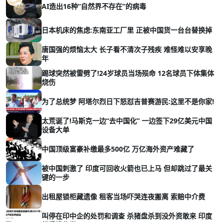
AI造出16种“自然界不存在”的病毒
日本机床的焦虑:东南亚工厂里 正被中国货一台台替换掉
唐国强的烦恼太大 长子看不清次子残疾 难怪难以安享晚
年
踢球突然被雷劈了!24岁球员当场殒命 12名球员下体集体
烧伤
为了总统梦 阿塔尔烈日下怒怼吉普赛游民:这里不是你家!
太荒诞了!马斯克一边“去中国化” 一边签下29亿美元中国
设备大单
中国顶级富豪补缴最多500亿 万亿海外资产难藏了
被中国刺激了 印度可回收火箭也已上马 但却跳过了最关
键的一步
出租屋锁柜藏遗像 租客当场吓哭连夜搬离 索赔中介费
叫停在印中企的处罚和调查 杀猪盘杀到没外资敢来 印度