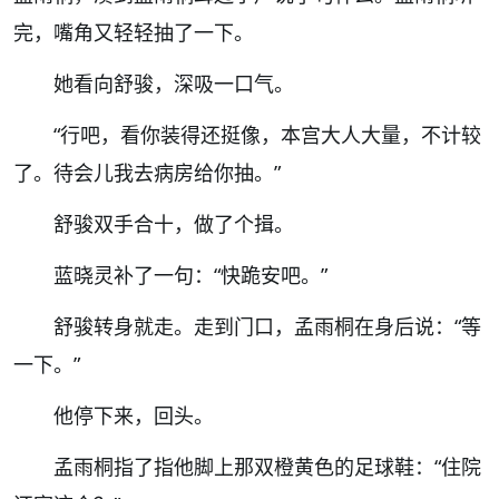
完，嘴角又轻轻抽了一下。
她看向舒骏，深吸一口气。
“
行吧，看你装得还挺像，本宫大人大量，不计较
了。待会儿我去病房给你抽。
”
舒骏双手合十，做了个揖。
蓝晓灵补了一句：
“
快跪安吧。
”
舒骏转身就走。走到门口，孟雨桐在身后说：
“
等
一下。
”
他停下来，回头。
孟雨桐指了指他脚上那双橙黄色的足球鞋：
“
住院