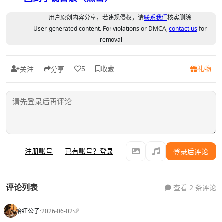
用户原创内容分享，若违规侵权，请
联系我们
核实删除
User-generated content. For violations or DMCA,
contact us
for
removal
收藏
礼物
5
关注
分享
注册账号
已有账号？登录
登录后评论
评论列表
查看 2 条评论
怡红公子
·
2026-06-02
·