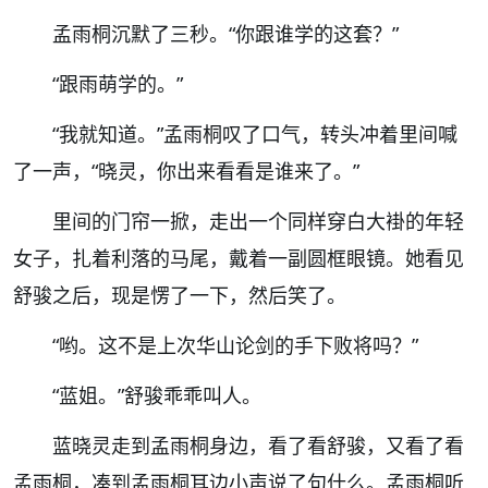
孟雨桐沉默了三秒。
“
你跟谁学的这套？
”
“
跟雨萌学的。
”
“
我就知道。
”
孟雨桐叹了口气，转头冲着里间喊
了一声，
“
晓灵，你出来看看是谁来了。
”
里间的门帘一掀，走出一个同样穿白大褂的年轻
女子，扎着利落的马尾，戴着一副圆框眼镜。她看见
舒骏之后，现是愣了一下，然后笑了。
“
哟。这不是上次华山论剑的手下败将吗？
”
“
蓝姐。
”
舒骏乖乖叫人。
蓝晓灵走到孟雨桐身边，看了看舒骏，又看了看
孟雨桐，凑到孟雨桐耳边小声说了句什么。孟雨桐听