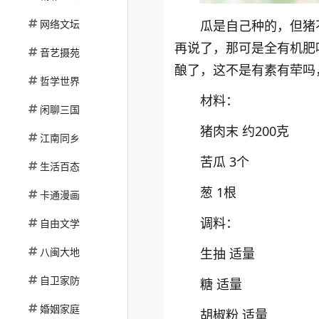
网络文坛
瓜是自己种的，但猪
再说了，那可是全有机肥
音艺摄苑
酿了，这不是有素有荦吗
哲学世界
材料：
闲聊三国
猪肉末 约200克
江南同乡
苦瓜 3个
生活百态
葱 1根
卡通漫画
调料：
自由文学
八闽大地
生抽 适量
自卫家防
糖 适量
婚姻家庭
胡椒粉 适量