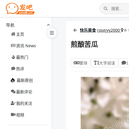
导航
快乐美食
·
rosejyy2000
☆
主页
煎酿苦瓜
资讯 News
最热门
繁体
大字阅读
1
热评
最新原创
最新评论
我的关注
视频