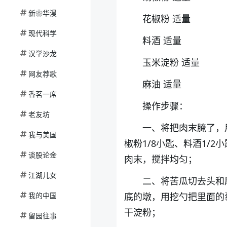
新❀华漫
花椒粉 适量
现代科学
料酒 适量
汉学沙龙
玉米淀粉 适量
网友荐歌
麻油 适量
香茗一席
操作步骤：
老友坊
一、将把肉末腌了，用
我与美国
椒粉1/8小匙、料酒1/
谈股论金
肉末，搅拌均匀；
江湖儿女
二、将苦瓜切去头和
我的中国
底的墩，用挖勺把里面的
干淀粉；
留园往事