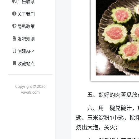
广告联系
关于我们
隐私政策
发吧规则
创建APP
收藏站点
Copyright © 2026
vava8.com
五、煎好的肉苦瓜放
六、用一碗兑碗汁，放
匙、玉米淀粉1小匙，搅
烧出大泡，关火；