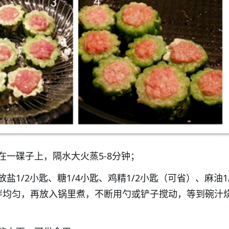
在一碟子上，隔水大火蒸5-8分钟；
盐1/2小匙、糖1/4小匙、鸡精1/2小匙（可省）、麻油1
拌均匀，再放入锅里煮，不断用勺或铲子搅动，等到碗汁