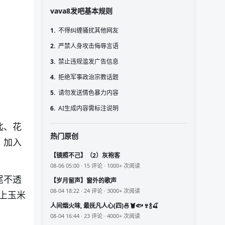
vava8发吧基本规则
1.
不得纠缠骚扰其他网友
2.
严禁人身攻击侮辱言语
3.
禁止违规滥发广告信息
4.
拒绝军事政治宗教话题
5.
请勿发送情色暴力内容
6.
AI生成内容需标注说明
匙、花
热门原创
，加入
【镜照不己】（2）灰袍客
08-06 05:00 · 15 评论 · 1000+ 次阅读
尾不透
【岁月留声】窗外的歌声
08-04 18:22 · 24 评论 · 3000+ 次阅读
上玉米
人间烟火味, 最抚凡人心(四)🍜🦞🐟🍷🍾🍒
08-04 16:44 · 23 评论 · 4000+ 次阅读