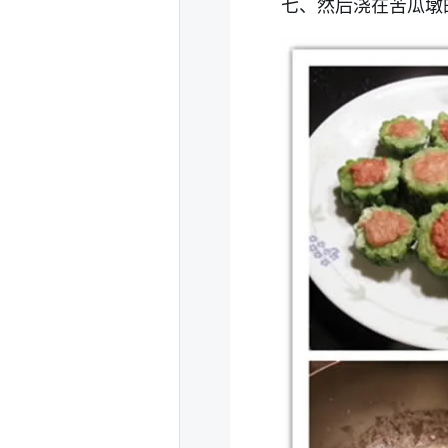
七、然后浇在苦瓜墩