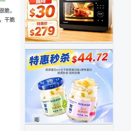
很脆，
，干脆