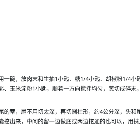
一碗，放肉末和生抽1小匙、糖1/4小匙、胡椒粉1/4小
2小匙、玉米淀粉1小匙，顺着一方向搅拌均匀，葱切成碎末
尾的蒂，尾不用切太深，再切圆柱形，约4公分深，头和
囊挖出来，中间的留一边做底或两边挖通的也可以，用抹