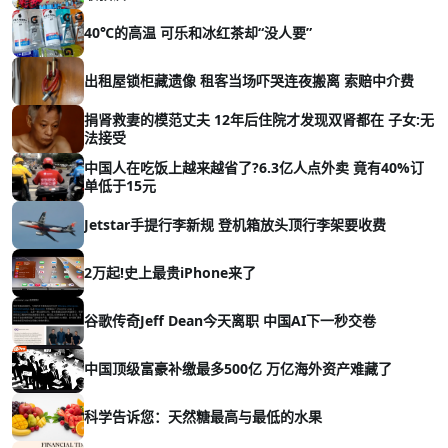
40℃的高温 可乐和冰红茶却“没人要”
出租屋锁柜藏遗像 租客当场吓哭连夜搬离 索赔中介费
捐肾救妻的模范丈夫 12年后住院才发现双肾都在 子女:无
法接受
中国人在吃饭上越来越省了?6.3亿人点外卖 竟有40%订
单低于15元
Jetstar手提行李新规 登机箱放头顶行李架要收费
2万起!史上最贵iPhone来了
谷歌传奇Jeff Dean今天离职 中国AI下一秒交卷
中国顶级富豪补缴最多500亿 万亿海外资产难藏了
科学告诉您：天然糖最高与最低的水果