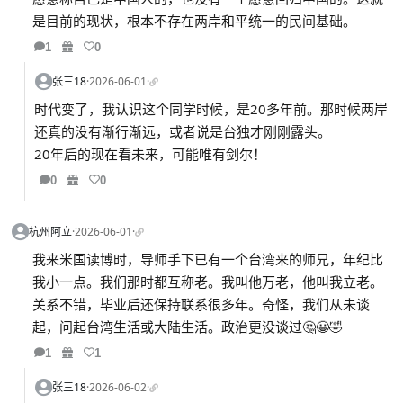
是目前的现状，根本不存在两岸和平统一的民间基础。
1
0
张三18
·
2026-06-01
·
时代变了，我认识这个同学时候，是20多年前。那时候两岸
还真的没有渐行渐远，或者说是台独才刚刚露头。
20年后的现在看未来，可能唯有剑尔！
0
0
杭州阿立
·
2026-06-01
·
我来米国读博时，导师手下已有一个台湾来的师兄，年纪比
我小一点。我们那时都互称老。我叫他万老，他叫我立老。
关系不错，毕业后还保持联系很多年。奇怪，我们从未谈
起，问起台湾生活或大陆生活。政治更没谈过🤔😀🤣
1
1
张三18
·
2026-06-02
·