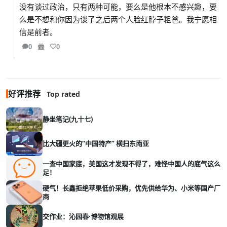
没有谈过政治，只有两种可能，要么是他根本不感兴趣，要
么是不想和你因为谈了之后两个人脸红脖子粗爸。我宁愿相
信是前者。
0
0
好评推荐
Top rated
静坐笔记(九十七)
比大疆更火的“中国特产” 横扫东南亚
一查中国家底，美国这才发现不得了，难怪中国人的底气这么
足！
硬气！长鑫拒绝苹果低价采购，优先供给华为、小米等国产厂
商
交作业：沁园春·博物馆观展