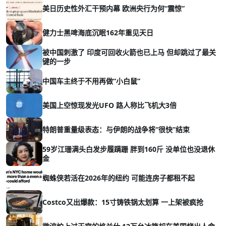
美日历史性外汇干预内幕 欧洲央行为何“震惊”
健力士黑啤海底沉眠162年重见天日
被中国刺激了 印度可回收火箭也已上马 但却跳过了最关
键的一步
中国车主终于不用再做“小白鼠”
美国上空惊现发光UFO 路人称比飞机大3倍
特朗普重量级表态：与伊朗的战争将“很快”结束
59岁江珊满头白发步履蹒跚 胖到160斤 没单位也没退休
金
蜘蛛侠若活在2026年的纽约 可能连房子都租不起
Costco又出爆款：15寸铸铁锅太划算 一上架被疯抢