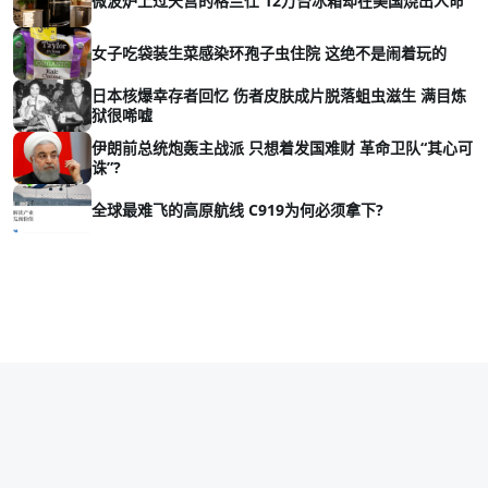
微波炉上过天宫的格兰仕 12万台冰箱却在美国烧出人命
女子吃袋装生菜感染环孢子虫住院 这绝不是闹着玩的
日本核爆幸存者回忆 伤者皮肤成片脱落蛆虫滋生 满目炼
狱很唏嘘
伊朗前总统炮轰主战派 只想着发国难财 革命卫队“其心可
诛”?
全球最难飞的高原航线 C919为何必须拿下?