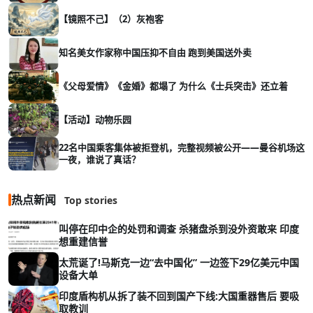
【镜照不己】（2）灰袍客
知名美女作家称中国压抑不自由 跑到美国送外卖
《父母爱情》《金婚》都塌了 为什么《士兵突击》还立着
【活动】动物乐园
22名中国乘客集体被拒登机，完整视频被公开——曼谷机场这
一夜，谁说了真话？
热点新闻
Top stories
叫停在印中企的处罚和调查 杀猪盘杀到没外资敢来 印度
想重建信誉
太荒诞了!马斯克一边“去中国化” 一边签下29亿美元中国
设备大单
印度盾构机从拆了装不回到国产下线:大国重器售后 要吸
取教训