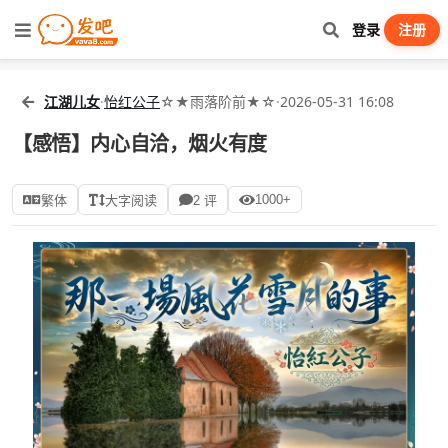
登录
注册
江湖儿女
·
怡红公子
☆★雨落阶前★☆
·
2026-05-31 16:08
【感悟】内心自洽，烟火有度
1000+
繁体
大字阅读
2 评