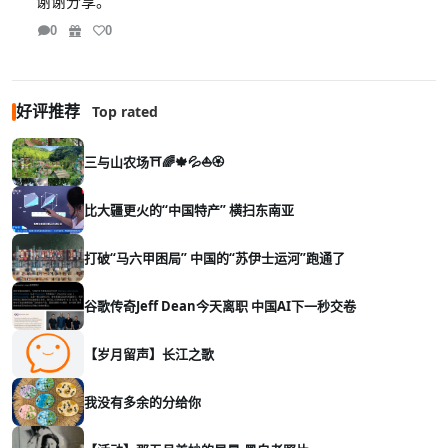
谢谢分享。
0
0
好评推荐
Top rated
三与山农场⛩️🌈🍁💦⛵🏵️
比大疆更火的“中国特产” 横扫东南亚
打破“马六甲困局” 中国的“苏伊士运河”跑通了
谷歌传奇Jeff Dean今天离职 中国AI下一秒交卷
【岁月留声】长江之歌
我没有多余的分给你