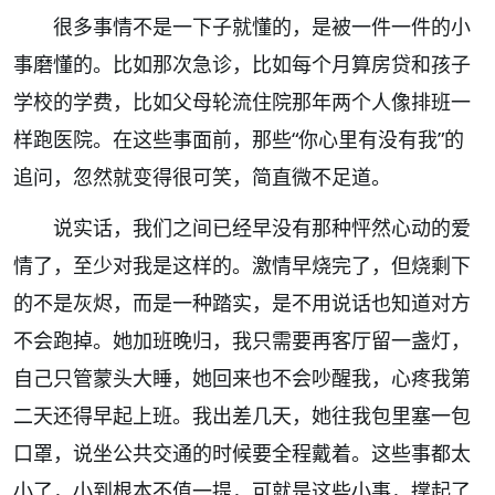
很多事情不是一下子就懂的，是被一件一件的小
事磨懂的。比如那次急诊，比如每个月算房贷和孩子
学校的学费，比如父母轮流住院那年两个人像排班一
样跑医院。在这些事面前，那些
“
你心里有没有我
”
的
追问，忽然就变得很可笑，简直微不足道。
说实话，我们之间已经早没有那种怦然心动的爱
情了，至少对我是这样的。激情早烧完了，但烧剩下
的不是灰烬，而是一种踏实，是不用说话也知道对方
不会跑掉。她加班晚归，我只需要再客厅留一盏灯，
自己只管蒙头大睡，她回来也不会吵醒我，心疼我第
二天还得早起上班。我出差几天，她往我包里塞一包
口罩，说坐公共交通的时候要全程戴着。这些事都太
小了，小到根本不值一提，可就是这些小事，撑起了