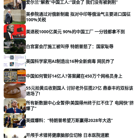
爱尔兰“解救”中国工人:“误会了 我们没有被剥削”
美参院通过对俄新制裁 拟对中印等俄油气主要进口国征
100%关税
美退税1000亿美元 90%的中国工厂 一分钱都拿不到
白宫宴会厅施工被叫停 特朗普怒了：国家耻辱
美国科学家用AI制造出16种全新病毒 网民炸了
中国如何管好14亿人?答案藏在450万个网格员身上
55元拍黄瓜收割国人 讨好老外狂揽27亿 鼎泰丰的双标该
退场了!
所有新数据中心全暂停!美国得州终于扛不住了 电网快“挤
爆了”
美媒爆料：“特朗普希望万斯赢得2028年大选”
开颅手术错将健康脑部位切除 日本医院道歉