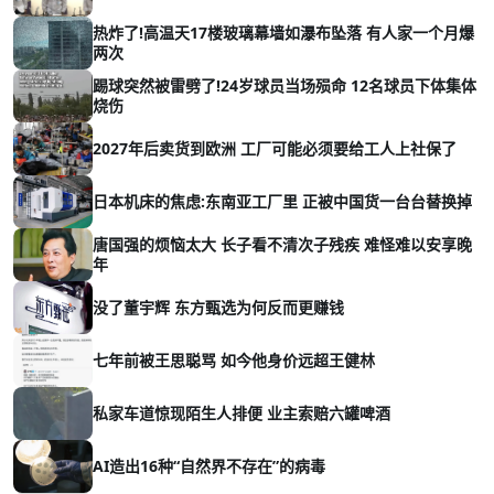
热炸了!高温天17楼玻璃幕墙如瀑布坠落 有人家一个月爆
两次
踢球突然被雷劈了!24岁球员当场殒命 12名球员下体集体
烧伤
2027年后卖货到欧洲 工厂可能必须要给工人上社保了
日本机床的焦虑:东南亚工厂里 正被中国货一台台替换掉
唐国强的烦恼太大 长子看不清次子残疾 难怪难以安享晚
年
没了董宇辉 东方甄选为何反而更赚钱
七年前被王思聪骂 如今他身价远超王健林
私家车道惊现陌生人排便 业主索赔六罐啤酒
AI造出16种“自然界不存在”的病毒