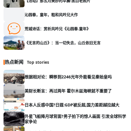
【活动】那五月美妙的早晨-黑白老照片
沁园春，童年，粗和风吟兄大作
荒城诗话：赏析风吟兄《沁园春.童年》
《无言的山丘》：当一切失去，山丘依旧无言
热点新闻
Top stories
根据相对论：瞬移到2246光年外能看见秦始皇吗
美财长断言：再过两年 霍尔木兹海峡就不重要了
日本人反感中国?日媒:GDP被反超,国力差距越拉越大
外星飞船降月球背面?男子拍下的惊人画面 引发全球科学
家争论