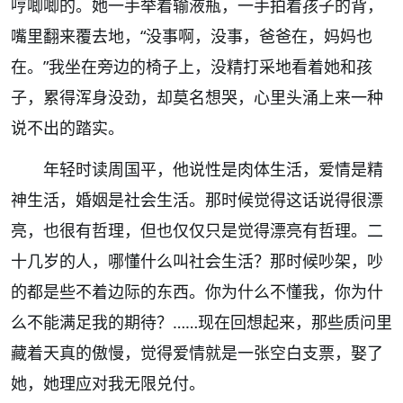
哼唧唧的。她一手举着输液瓶，一手拍着孩子的背，
嘴里翻来覆去地，
“
没事啊，没事，爸爸在，妈妈也
在。
”
我坐在旁边的椅子上，没精打采地看着她和孩
子，累得浑身没劲，却莫名想哭，心里头涌上来一种
说不出的踏实。
年轻时读周国平，他说性是肉体生活，爱情是精
神生活，婚姻是社会生活。那时候觉得这话说得很漂
亮，也很有哲理，但也仅仅只是觉得漂亮有哲理。二
十几岁的人，哪懂什么叫社会生活？那时候吵架，吵
的都是些不着边际的东西。你为什么不懂我，你为什
么不能满足我的期待？
……
现在回想起来，那些质问里
藏着天真的傲慢，觉得爱情就是一张空白支票，娶了
她，她理应对我无限兑付。