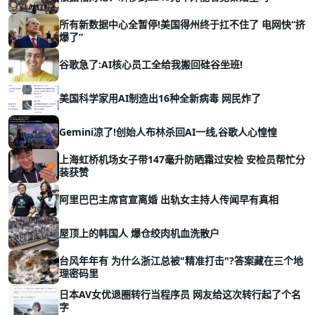
所有新数据中心全暂停!美国得州终于扛不住了 电网快“挤
爆了”
谷歌急了:AI核心员工全给我搬回硅谷坐班!
美国科学家用AI制造出16种全新病毒 网民炸了
Gemini凉了!创始人布林杀回AI一线,谷歌人心惶惶
上海虹桥机场女子带147毫升防晒霜过安检 安检员帮忙分
装获赞
阿里巴巴主席官宣离婚 出轨女主持人传闻早有真相
屋顶上的韩国人 爆仓绞肉机血洗散户
台风年年有 为什么浙江总被"精准打击"?答案藏在三个地
理密码里
日本AV女优退圈转行当程序员 网友给这次转行起了个名
字