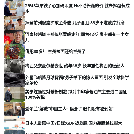
26%!苹果铁了心加码印度 压不动长鑫的价 就去抠组装成
本
拜登前列腺癌扩散至骨骼 儿子含泪:83岁不堪放疗折磨
河南烧烤摊主神似张雪峰走红:同为42岁 家中都有一个女
儿
借用30多年 兰州拉面还给兰州了
梅西父亲豪尔赫去世 终年68岁 长年兼任梅西的经纪人
外星飞船降月球背面?男子拍下的惊人画面 引发全球科学
家争论
美参院通过对俄新制裁 拟对中印等俄油气主要进口国征
100%关税
爱尔兰“解救”中国工人:“误会了 我们没有被剥削”
日本人反感中国?日媒:GDP被反超,国力差距越拉越大