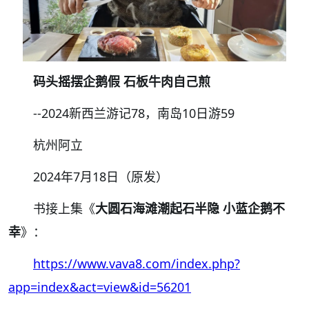
码头摇摆企鹅假
石板牛肉自己煎
--2024新西兰游记78，南岛10日游59
杭州阿立
2024年7月18日（原发）
书接上集《
大圆石海滩潮起石半隐
小蓝企鹅不
幸
》：
https://www.vava8.com/index.php?
app=index&act=view&id=56201