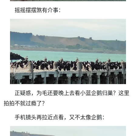
摇摇摆摆煞有介事：
正疑惑，为毛还要晚上去看小蓝企鹅归巢？这里
拍拍不就过瘾了？
手机镜头再拉近点看，又不太像企鹅：