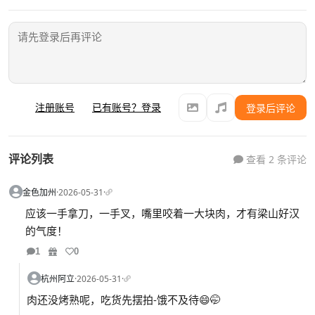
注册账号
已有账号？登录
登录后评论
评论列表
查看 2 条评论
金色加州
·
2026-05-31
·
应该一手拿刀，一手叉，嘴里咬着一大块肉，才有梁山好汉
的气度！
1
0
杭州阿立
·
2026-05-31
·
肉还没烤熟呢，吃货先摆拍-饿不及待😄🤭