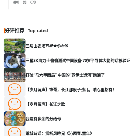
0
0
好评推荐
Top rated
三与山农场⛩️🌈🍁💦⛵🏵️
三星SK海力士偷偷测试中国设备 70岁半导体大佬的话被验证
打破“马六甲困局” 中国的“苏伊士运河”跑通了
【岁月留声】锋哥，长江那股子劲儿，咱心里都有！
【岁月留声】长江之歌
我没有多余的分给你
荒城诗话：赏析风吟兄《沁园春.童年》