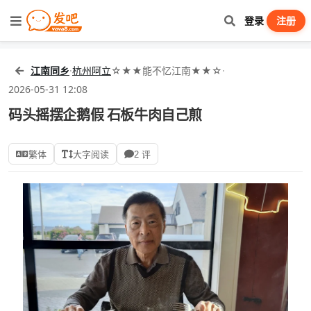
登录
注册
江南同乡
·
杭州阿立
☆★★能不忆江南★★☆
·
2026-05-31 12:08
码头摇摆企鹅假 石板牛肉自己煎
繁体
大字阅读
2 评