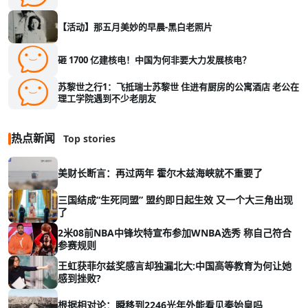
【活动】那五月美妙的早晨-黑白老照片
砸 1700 亿建核电！中国为何非要大力发展核电？
苏黎世之行1：飞抵瑞士苏黎世 住进有厨房的公寓酒店 老公在
理工学院遇到不少老朋友
热点新闻
Top stories
美财长断言：再过两年 霍尔木兹海峡就不重要了
三国结成“生死同盟” 盟约即日起生效 又一个大三角出现
了
2米08前NBA中锋坎特宣布参加WNBA选秀 称自己符合
参赛规则
王虹获菲尔兹奖感言却独漏北大:中国高等教育为何让她
感到挫败?
根据相对论：瞬移到2246光年外能看见秦始皇吗