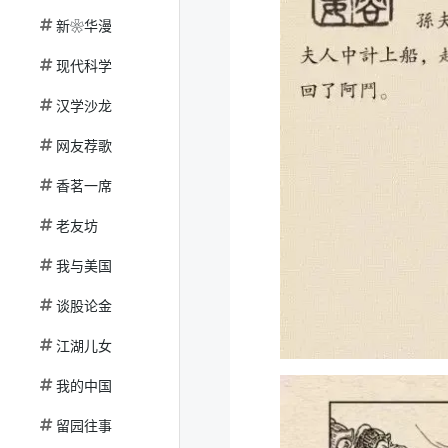
新❀华漫
现代科学
汉学沙龙
网友荐歌
香茗一席
老友坊
我与美国
谈股论金
江湖儿女
我的中国
留园往事