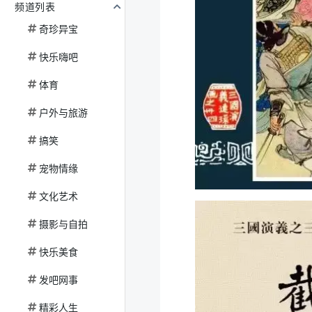
频道列表
奇珍异宝
快乐嗨吧
体育
户外与旅游
搞笑
宠物情缘
文化艺术
摄影与自拍
快乐美食
发吧网事
精彩人生