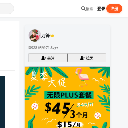
登录
注册
搜索
刀锋
928 帖
71.8万+
关注
拉黑