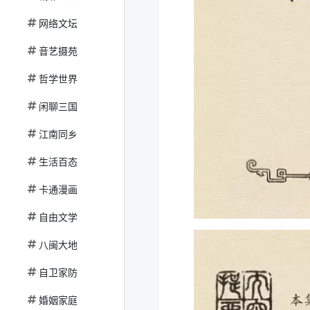
网络文坛
音艺摄苑
哲学世界
闲聊三国
江南同乡
生活百态
卡通漫画
自由文学
八闽大地
自卫家防
婚姻家庭