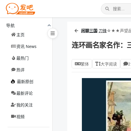
导航
闲聊三国
·
刀锋
☆★★声望品
主页
连环画名家名作：三
资讯 News
最热门
繁体
大字阅读
2
热评
最新原创
最新评论
我的关注
视频