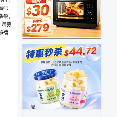
明年，
绿很
香啊，
，用蒜
多香