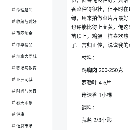
伍，茴香俺没种好，只活
香菜种得很壮，但平时在
命理趣闻
绿，用来拍做菜片片最好
收藏与爱好
也许能比得上韮黄，俺这
币圈淘金
苗顶上，鸡蛋一样喜欢怹
了。言归正传，说说我的
中华精品
加拿大同城
材料：
职场与教育
鸡胸肉 200-250克
亚洲同城
萝勒叶 4-6片
时尚与美容
迷迭香 1小棵
春天印象
调料：
健康
蒜盐 2/3小匙
信息市场