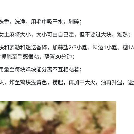
迭香，洗净，用毛巾吸干水，剁碎；
女士麻将大小，大小可由自己定，但不要过大块，难熟；
和萝勒和迷迭香碎，加蒜盐2/3小匙、料酒1小匙、糖1/
手抓腌至手感很粘，静置30分钟；
用量至每块鸡块能分离不互相粘着；
火，炸至鸡块浅黄色，捞起，再加中大火，油再升温，返