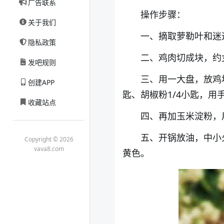
广告联系
操作步骤：
关于我们
一、摘取萝勒叶和迷
隐私政策
二、鸡肉切成块，约
发吧规则
三、用一大盘，放鸡块
创建APP
匙、胡椒粉1/4小匙，用
收藏站点
四、再加玉米淀粉，
五、开锅放油，中小
Copyright © 2026
vava8.com
黄色。