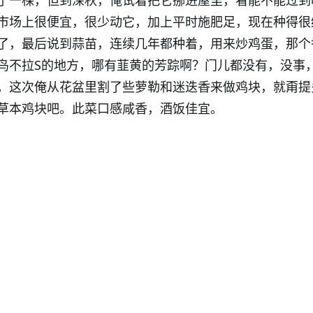
了一棵，但到深秋，俺试着把它挪进屋里，看能不能过到
市场上很便宜，很少动它，加上平时施肥足，现在种得很
了，最后说到蒜苗，连续几年都种着，用来炒鸡蛋，那个
鸟不拉S的地方，哪有韮黄的芳踪啊？门儿都没有，没事
。这次俺从花盆里割了些萝勒和迷迭香来做鸡块，就甭提
草本鸡块吧。此菜口感咸香，酒饭佳宜。