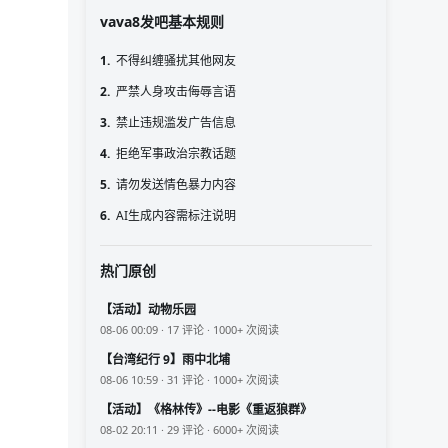
vava8发吧基本规则
1.
不得纠缠骚扰其他网友
2.
严禁人身攻击侮辱言语
3.
禁止违规滥发广告信息
4.
拒绝军事政治宗教话题
5.
请勿发送情色暴力内容
6.
AI生成内容需标注说明
热门原创
【活动】动物乐园
08-06 00:09 · 17 评论 · 1000+ 次阅读
【台湾纪行 9】雨中北埔
08-06 10:59 · 31 评论 · 1000+ 次阅读
【活动】《格林传》--电影《重返狼群》
08-02 20:11 · 29 评论 · 6000+ 次阅读