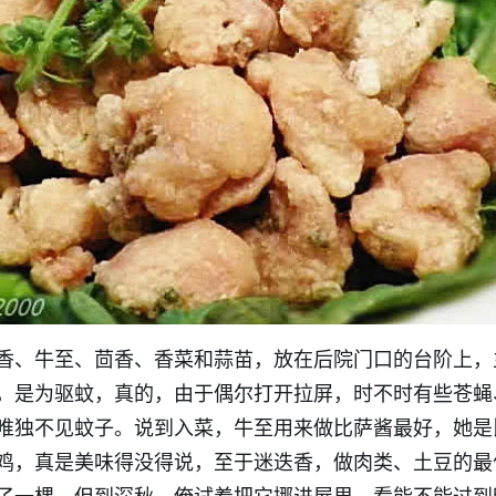
香、牛至、茴香、香菜和蒜苗，放在后院门口的台阶上，
，是为驱蚊，真的，由于偶尔打开拉屏，时不时有些苍蝇
唯独不见蚊子。说到入菜，牛至用来做比萨酱最好，她是
鸡，真是美味得没得说，至于迷迭香，做肉类、土豆的最