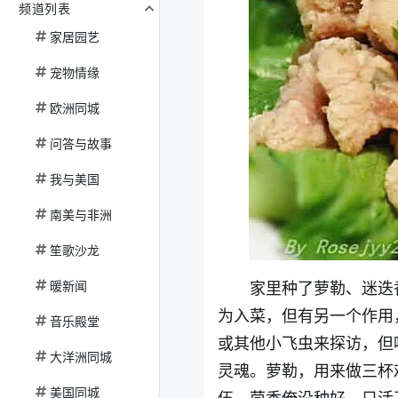
频道列表
家居园艺
宠物情缘
欧洲同城
问答与故事
我与美国
南美与非洲
笙歌沙龙
暖新闻
家里种了萝勒、迷迭
为入菜，但有另一个作用
音乐殿堂
或其他小飞虫来探访，但
大洋洲同城
灵魂。萝勒，用来做三杯
美国同城