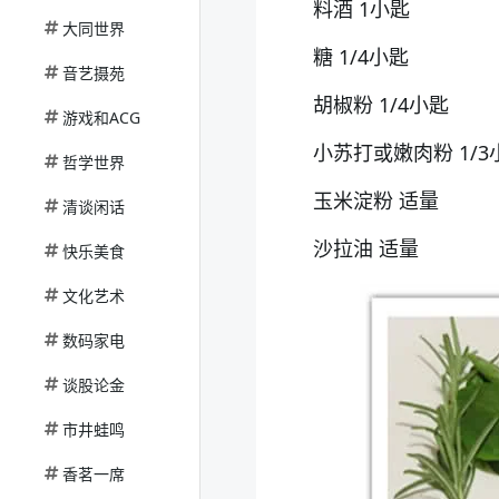
料酒 1小匙
大同世界
糖 1/4小匙
音艺摄苑
胡椒粉 1/4小匙
游戏和ACG
小苏打或嫩肉粉 1/
哲学世界
玉米淀粉 适量
清谈闲话
沙拉油 适量
快乐美食
文化艺术
数码家电
谈股论金
市井蛙鸣
香茗一席