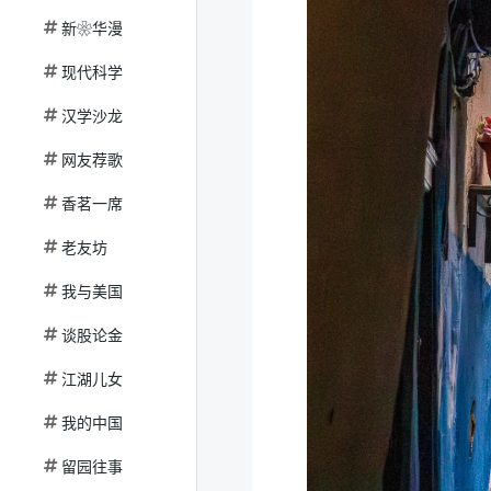
新❀华漫
现代科学
汉学沙龙
网友荐歌
香茗一席
老友坊
我与美国
谈股论金
江湖儿女
我的中国
留园往事