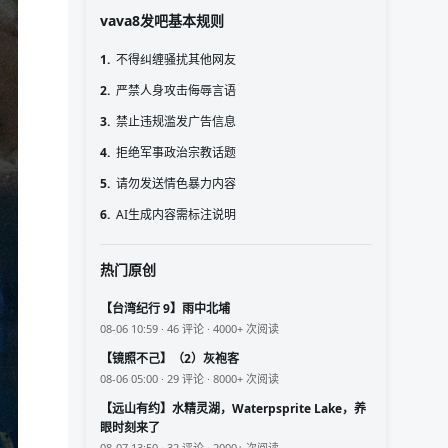
vava8发吧基本规则
1.
不得纠缠骚扰其他网友
2.
严禁人身攻击侮辱言语
3.
禁止违规滥发广告信息
4.
拒绝军事政治宗教话题
5.
请勿发送情色暴力内容
6.
AI生成内容需标注说明
热门原创
【台湾纪行 9】雨中北埔
08-06 10:59 · 46 评论 · 4000+ 次阅读
【镜照不己】（2）灰袍客
08-06 05:00 · 29 评论 · 8000+ 次阅读
【远山有约】水精灵湖，Waterpsprite Lake，养
眼时刻来了
08-07 13:50 · 32 评论 · 2000+ 次阅读