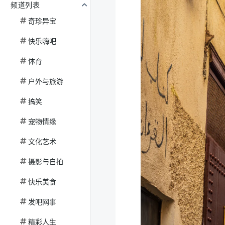
频道列表
奇珍异宝
快乐嗨吧
体育
户外与旅游
搞笑
宠物情缘
文化艺术
摄影与自拍
快乐美食
发吧网事
精彩人生