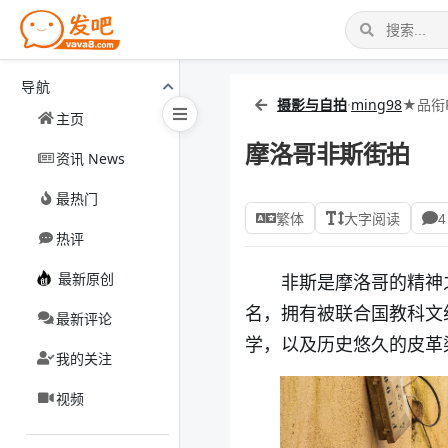
导航
摄影与自拍
·
ming98
★品衔
主页
摩洛哥非斯街拍
资讯 News
最热门
繁体
大字阅读
4
热评
最新原创
非斯是摩洛哥的精神
名，拥有被联合国教科文
最新评论
学，以及历史悠久的皮革
我的关注
视频