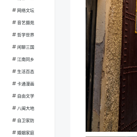
网络文坛
音艺摄苑
哲学世界
闲聊三国
江南同乡
生活百态
卡通漫画
自由文学
八闽大地
自卫家防
婚姻家庭