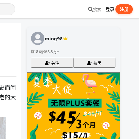
登录
注册
搜索
ming98
18 帖
3.8万+
关注
拉黑
史而闻
老的大