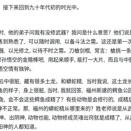
, 接下来回到九十年代初的时光中。
时, 他的弟子问我有没修武器？我问是什么意思？他们说
炼到熟悉了, 可以隨时调用, 以备斗法之需。这还是第一
, 以光修之, 以待不时之需。刀槍剑棍, 常言：槍挑一条
修孙悟空的金箍棒吧, 用起来顺手, 能打一大片, 而且与中
悟空情有独钟。
中很脏, 藏有很多土龙、和蟒蛇精, 当时我说, 这土龙
的样子, 身上很脏, 当时, 我就回答, 福州新建的鳄鱼公园
鱼, 会不会这些鳄鱼成精了？有些动物是会修行的, 成精
精神不正常。那, 福州的蟒蛇精从哪里来的？胜老师说是从
、出阴神, 动物也能, 动物修成灵魂出窍就是成精了, 
过阳神的人都知道。