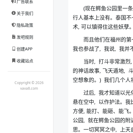
广告联系
(现在鳄鱼公园里一条
关于我们
行人基本上没有。泰国不一
隐私政策
术, 可以镇得住这些妖孽。
发吧规则
而且他们在福州的第一
我也参战了, 我说, 我
创建APP
收藏站点
当时, 打斗非常激烈
的神话故事, 飞天遁地, 
空想象的。) 我们几个
Copyright © 2026
vava8.com
过后, 我才知道以光
悬在空中, 以作护法。
方便, 能打、能砸、能飞
公园, 就在鳄鱼公园的附
思。一切冥冥之中, 上天