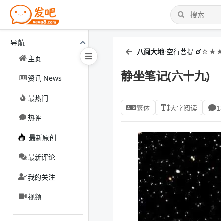
导航
八闽大地
·
空行菩提
☆★★
主页
静坐笔记(六十九)
资讯 News
最热门
繁体
大字阅读
1
热评
最新原创
最新评论
我的关注
视频