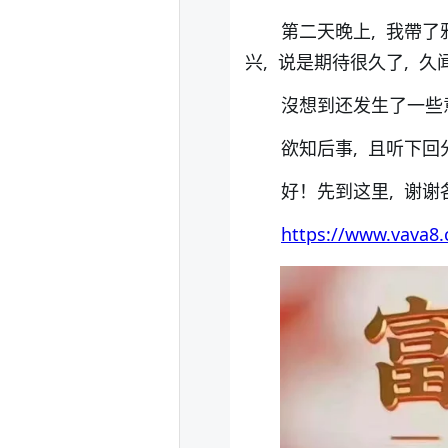
第二天晚上, 我帶
兴, 说是期待很久了, 久
沒想到还发生了一些
欲知后事, 且听下回
好！先到这里, 谢谢
https://www.vava8