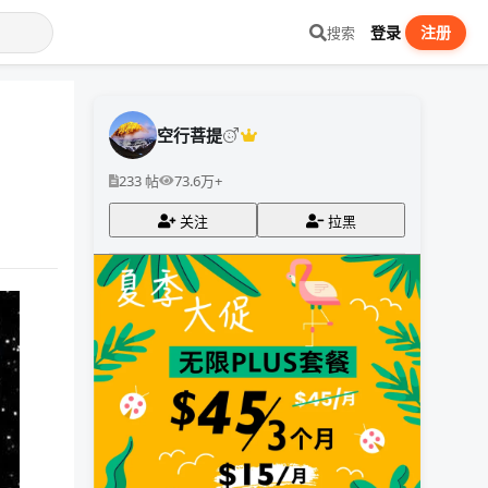
登录
注册
搜索
空行菩提
233 帖
73.6万+
关注
拉黑