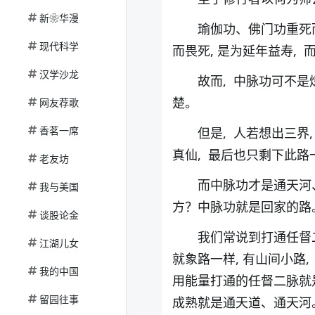
新❀华漫
瑜伽功、佛门功重死
现代科学
而畏死, 是为延年益寿,
汉学沙龙
故而, 中脉功可不是
楚。
网友荐歌
香茗一席
但是, 人若想出三界
真仙, 最后也只剩下此路
老友坊
而中脉功才是通天河、
我与美国
方？中脉功就是回家的路
谈股论金
我们常说到打通任督
江湖儿女
就象路一样, 有山间小路
我的中国
用能量打通的任督二脉就
留园往事
成熟就是通天道、通天河