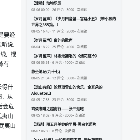
【活动】动物乐园
08-06 00:09 · 26 评论 · 3000+ 次阅读
【岁月留声】《岁月回音壁—宫廷小丑》 (笨小孩的
世界之355篇。）
08-05 16:43 · 11 评论 · 2000+ 次阅读
是要经
【岁月留声】窗外的歌声
次听说,
08-04 18:22 · 25 评论 · 4000+ 次阅读
线, 棍
【岁月留声】林志炫翻唱的《烟花易冷》
08-06 05:51 · 6 评论 · 1000+ 次阅读
脉有
静坐笔记(九十七)
08-05 21:34 · 12 评论 · 3000+ 次阅读
长得什
【远山有约】论登顶雪山的快乐，金耳朵的
Alouette山
, 从
08-05 17:33 · 23 评论 · 3000+ 次阅读
后会危
鸡蛋咖啡之越南行——张三逛吃
武夷山
08-05 18:02 · 8 评论 · 2000+ 次阅读
【活动】那五月美妙的早晨-黑白老照片
从武夷山
08-07 06:30 · 8 评论 · 次阅读