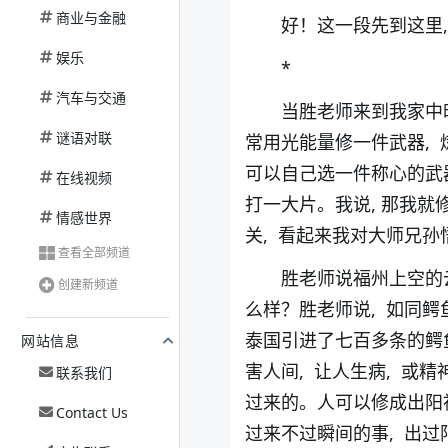
商业与金融
好！这一段先到这里
娱乐
*
汽车与交通
当胜老师来到我家中
谜语对联
常用光能量修一件武器, 
可以自己选一件称心的武器
在线视频
打一大片。我说, 那我就
情感世界
关, 看起来我对大师兄孙
查看全部频道
胜老师说福州上空的云
创建新频道
么样？胜老师说, 如同鳄鱼
泰国引进了七百多条的鳄
网站信息
害人间, 让人生病, 或
联系我们
过来的。人可以修成出阳神
Contact Us
过来不过瞬间的事, 出