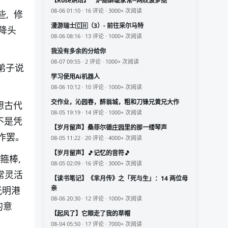
【Rose烘焙】一炉甜酥暖家常--网纹菠萝挞
08-06 01:10 · 16 评论 · 3000+ 次阅读
, 修
漫游瑞士🇨🇭（3）- 前往采尔马特
降头
08-06 08:16 · 13 评论 · 1000+ 次阅读
我没有多余的分给你
08-07 09:55 · 2 评论 · 1000+ 次阅读
弟子说
学习使用Ai机器人
08-06 10:12 · 10 评论 · 1000+ 次阅读
交作业，沁园春，醉翁城，粗和刀锋兄黄兄大作
想古代
08-05 19:19 · 14 评论 · 1000+ 次阅读
不是凭
【岁月留声】桑菲尔德庄园里的那一缕琴声
作罢。
08-05 11:22 · 20 评论 · 4000+ 次阅读
【岁月留声】🎵记忆的音符🎵
箍棒,
08-05 02:09 · 16 评论 · 3000+ 次阅读
常灵活
【读书笔记】《芈月传》之「死与生」：14 两位母
亲
光明港
08-06 20:30 · 12 评论 · 1000+ 次阅读
的意
【起风了】它顺走了我的草帽
08-04 05:50 · 17 评论 · 7000+ 次阅读