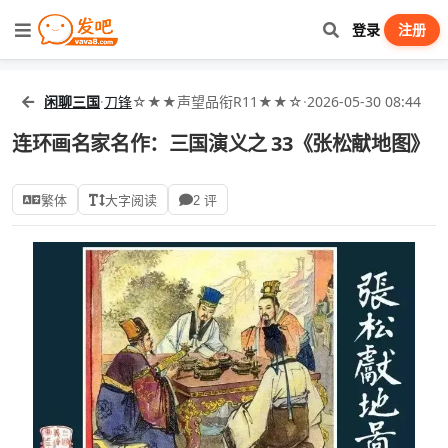
登录
注册
闲聊三国
·
刀锋
☆★★声望品衔R11★★☆
·
2026-05-30 08:44
连环画名家名作：三国演义之 33《张松献地图》
繁体
大字阅读
2 评