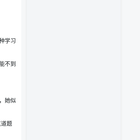
种学习
能不到
，她似
这道题