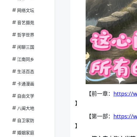
网络文坛
音艺摄苑
哲学世界
闲聊三国
江南同乡
生活百态
卡通漫画
【前一章：
https://
自由文学
】
八闽大地
【第一部：
https://
自卫家防
】
婚姻家庭