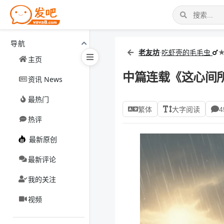
导航
老友坊
·
吃虾壳的毛毛虫
主页
中篇连载《这心间
资讯 News
最热门
繁体
大字阅读
4
热评
最新原创
最新评论
我的关注
视频