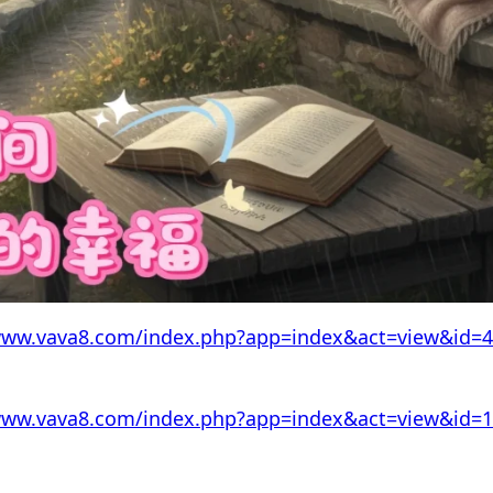
www.vava8.com/index.php?app=index&act=view&id=
www.vava8.com/index.php?app=index&act=view&id=