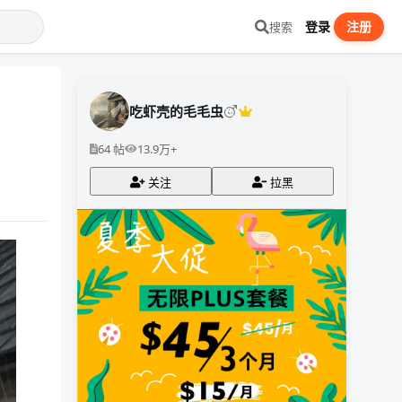
登录
注册
搜索
吃虾壳的毛毛虫
64 帖
13.9万+
关注
拉黑