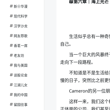
📖
第六章｜海上光芒
新❀华漫
现代科学
汉学沙龙
网友荐歌
生活似乎总有一种奇
自己。
香茗一席
当一个巨大的风暴终
老友坊
走向下一段路程。
我与美国
不知道是不是生活给
谈股论金
慢的日子，突然比之前更
江湖儿女
Cameron
的另一位朋
我的中国
这样一来，我们这个
留园往事
正体面的公司，我们甚至