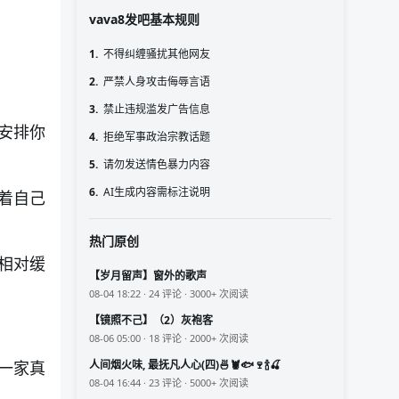
vava8发吧基本规则
1.
不得纠缠骚扰其他网友
2.
严禁人身攻击侮辱言语
3.
禁止违规滥发广告信息
安排你
4.
拒绝军事政治宗教话题
5.
请勿发送情色暴力内容
6.
AI生成内容需标注说明
着自己
热门原创
相对缓
【岁月留声】窗外的歌声
08-04 18:22 · 24 评论 · 3000+ 次阅读
【镜照不己】（2）灰袍客
08-06 05:00 · 18 评论 · 2000+ 次阅读
人间烟火味, 最抚凡人心(四)🍜🦞🐟🍷🍾🍒
一家真
08-04 16:44 · 23 评论 · 5000+ 次阅读