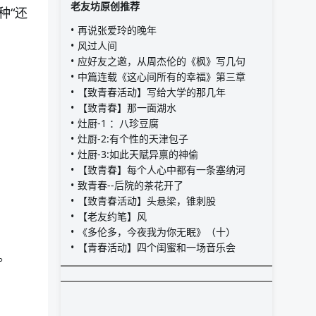
老友坊原创推荐
种“还
再说张爱玲的晚年
风过人间
应好友之邀，从周杰伦的《枫》写几句
中篇连载《这心间所有的幸福》第三章
【致青春活动】写给大学的那几年
【致青春】那一面湖水
灶厨-1 ：八珍豆腐
灶厨-2:有个性的天津包子
灶厨-3:如此天赋异禀的神偷
【致青春】每个人心中都有一条塞纳河
致青春--后院的茶花开了
【致青春活动】头悬梁，锥刺股
【老友约笔】风
《多伦多，今夜我为你无眠》（十）
【青春活动】四个闺蜜和一场音乐会
。