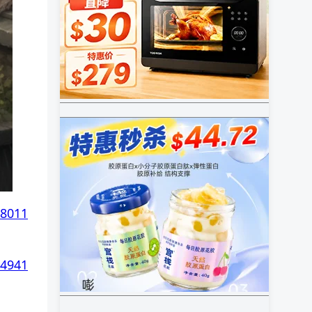
48011
14941