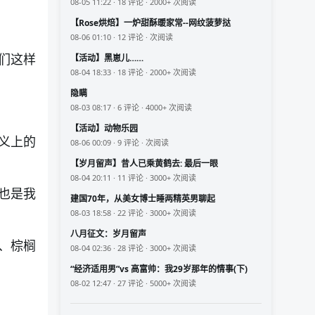
08-05 11:22 · 18 评论 · 2000+ 次阅读
【Rose烘焙】一炉甜酥暖家常--网纹菠萝挞
08-06 01:10 · 12 评论 · 次阅读
们这样
【活动】黑崽儿……
08-04 18:33 · 18 评论 · 2000+ 次阅读
隐瞒
08-03 08:17 · 6 评论 · 4000+ 次阅读
【活动】动物乐园
义上的
08-06 00:09 · 9 评论 · 次阅读
【岁月留声】昔人已乘黄鹤去: 最后一眼
08-04 20:11 · 11 评论 · 3000+ 次阅读
也是我
建国70年，从美女博士睡两精英男聊起
08-03 18:58 · 22 评论 · 3000+ 次阅读
八月征文：岁月留声
、棕榈
08-04 02:36 · 28 评论 · 3000+ 次阅读
“经济适用男”vs 高富帅：我29岁那年的情事(下)
08-02 12:47 · 27 评论 · 5000+ 次阅读