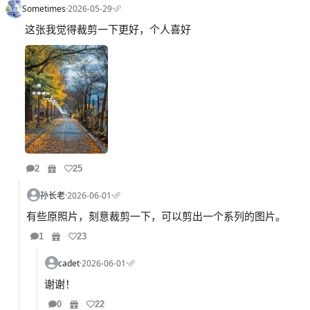
Sometimes
·
2026-05-29
·
这张我觉得裁剪一下更好，个人喜好
2
25
孙长老
·
2026-06-01
·
有些原照片，刻意裁剪一下，可以剪出一个系列的图片。
1
23
cadet
·
2026-06-01
·
谢谢！
0
22