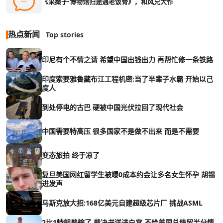
《采桑子·博物馆归途遇老饭骨》，和风兄大作
热点新闻
Top stories
印尼有个不情之请 希望中国出钱出力 再帮忙修一条铁路
印度索要雅鲁藏布江工程机密:当了半辈子水霸 开始以己
度人
到处停电的古巴 硬被中国光伏拉回了现代社会
中国需要特高压 很多国家不是做不出来 而是不需要
变态旅拍 终于凉了
复旦美国网红留学生被曝0成本约会让多名女生怀孕 胡锡
进发声
马斯克放大招:168亿美元自建超级芯片厂 挑战ASML
2比1特朗普输了 裁决书送进白宫 不给美国总统留半分情