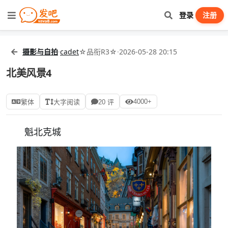
登录
注册
摄影与自拍
·
cadet
☆品衔R3☆
·
2026-05-28 20:15
北美风景4
4000+
繁体
大字阅读
20 评
魁北克城