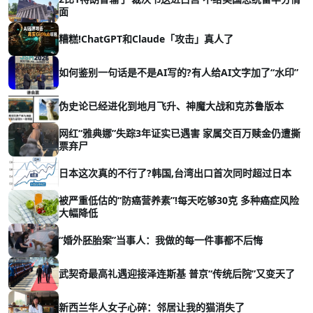
面
糟糕!ChatGPT和Claude「攻击」真人了
如何鉴别一句话是不是AI写的?有人给AI文字加了“水印”
伪史论已经进化到地月飞升、神魔大战和克苏鲁版本
网红“雅典娜”失踪3年证实已遇害 家属交百万赎金仍遭撕
票弃尸
日本这次真的不行了?韩国,台湾出口首次同时超过日本
被严重低估的“防癌营养素”!每天吃够30克 多种癌症风险
大幅降低
“婚外胚胎案”当事人：我做的每一件事都不后悔
武契奇最高礼遇迎接泽连斯基 普京“传统后院”又变天了
新西兰华人女子心碎：邻居让我的猫消失了