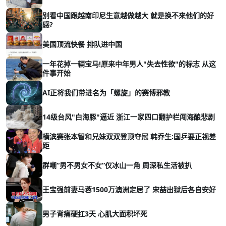
别看中国跟越南印尼生意越做越大 就是换不来他们的好
感?
美国顶流快餐 排队进中国
一年花掉一辆宝马!原来中年男人"失去性欲"的标志 从这
件事开始
AI正将我们带进名为「螺旋」的赛博邪教
14级台风"白海豚"逼近 浙江一家四口翻护栏闯海酿悲剧
横滨赛张本智和兄妹双双登顶夺冠 韩乔生:国乒要正视差
距
群嘲“男不男女不女”仅冰山一角 周深私生活被扒
王宝强前妻马蓉1500万澳洲定居了 宋喆出狱后各自安好
男子背痛硬扛3天 心肌大面积坏死