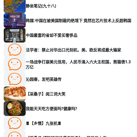
静坐笔记(九十八)
韩媒:中国在被美国制裁的绝境下 竟然在芯片技术上反超韩国
中国最富的省却不爱买奢侈品
法学者：禁止对华出口光刻机，美、欧反将成最大输家
一场战争打崩美元信用，人民币涌入六大主权国，熊猫债1.3
万亿
沁园春，发吧英雄传
【采桑子】阅三词大笑
我能天天吃方便面吗?健康吗?
🧧【乡情】九张机🧧