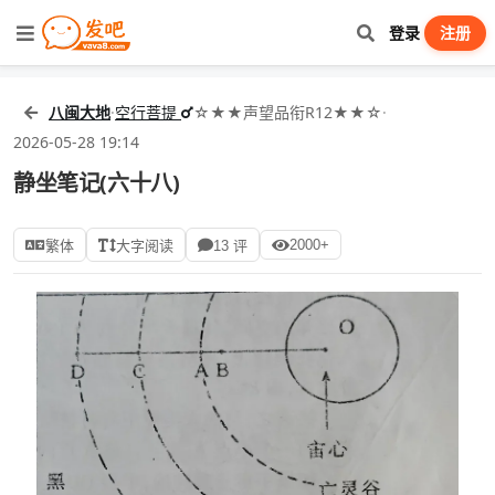
登录
注册
八闽大地
·
空行菩提
☆★★声望品衔R12★★☆
·
2026-05-28 19:14
静坐笔记(六十八)
2000+
繁体
大字阅读
13 评