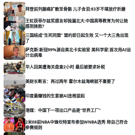
拜登前列腺癌扩散至骨骼 儿子含泪:83岁不堪放疗折磨
王虹获菲尔兹奖感言却独漏北大:中国高等教育为何让她
感到挫败?
三国结成“生死同盟” 盟约即日起生效 又一个大三角出现
了
萨克斯:新冠99%源自美北卡实验室 美科学家:首次用AI设
计出病毒
华人回美遭海关盘查2小时 最后被要求补税
美财长断言：再过两年 霍尔木兹海峡就不重要了
印度最赚钱的生意被AI连根拔起
港媒：中国下一项出口产品是“世界工厂”
2米08前NBA中锋坎特宣布参加WNBA选秀 称自己符合
参赛规则