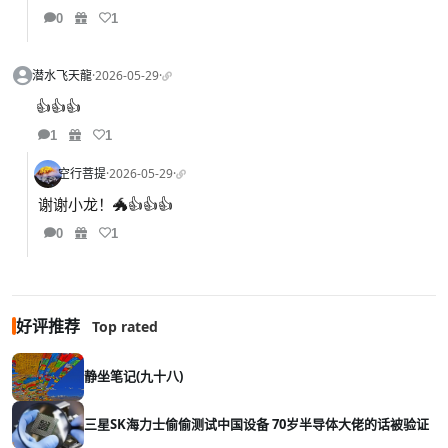
0
1
潜水飞天龍
·
2026-05-29
·
👍👍👍
1
1
空行菩提
·
2026-05-29
·
谢谢小龙！🐲👍👍👍
0
1
好评推荐
Top rated
静坐笔记(九十八)
三星SK海力士偷偷测试中国设备 70岁半导体大佬的话被验证