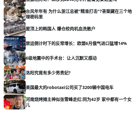
台风年年有 为什么浙江总被"精准打击"?答案藏在三个地
理密码里
屋顶上的韩国人 爆仓绞肉机血洗散户
禁运倒计时下的反常增长：欧盟6月俄气进口猛增14%
6级地震中的手术台：让人沉默又感动
洛阳究竟有多少男贵妃?
美国最大的robotaxi公司买了3200辆中国电车
河南烧烤摊主神似张雪峰走红:同为42岁 家中都有一个女
儿