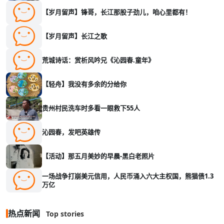
【岁月留声】锋哥，长江那股子劲儿，咱心里都有！
【岁月留声】长江之歌
荒城诗话：赏析风吟兄《沁园春.童年》
【轻舟】我没有多余的分给你
贵州村民洗车时多看一眼救下55人
沁园春，发吧英雄传
【活动】那五月美妙的早晨-黑白老照片
一场战争打崩美元信用，人民币涌入六大主权国，熊猫债1.3
万亿
热点新闻
Top stories