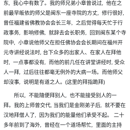
东, 我心中有数了。我的师兄弟小章曾说过, 他在之
前最早皈依的师父是闽东一座寺院的方丈, 修行很好,
曾任福建省佛教协会会长三年, 之后觉得每天忙于行
政事务, 影响修佛, 就辞去会长职务, 回到闽东某个寺
院中, 小章说他师父在担任佛协会会长期间在福州开
元寺讲经说法时, 台下众多的出家人、在家人在拜他
时, 一点事都没有, 而他的前几任在讲堂讲经时, 受众
人一拜, 过后往往都毫无例外的大病一场。而他师父
却沒事, 说明是有道之人。(这里的拜指跪拜)
所以, 不能隨便拜别人, 也不能接受别人的一
拜。我的上师曾交代, 当我们是金刚弟子后, 就不要在
汉地拜僧人了, 因为我们的能量他们承受不起。 二十
多年前到了海外, 曾经在一个道场帮忙, 里面的主持