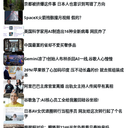
京都被挤爆这件事 日本人也意识到骂错了方向
SpaceX火箭残骸撞月视频 假的？
美国科学家用AI制造出16种全新病毒 网民炸了
中国最富的省却不爱买奢侈品
Gemini凉了!创始人布林杀回AI一线,谷歌人心惶惶
26%!苹果铁了心加码印度 压不动长鑫的价 就去抠组装成
本
阿里巴巴主席官宣离婚 出轨女主持人传闻早有真相
谷歌急了:AI核心员工全给我搬回硅谷坐班!
日本AV女优退圈转行当程序员 网友给这次转行起了个名
字
根据相对论：瞬移到2246光年外能看见秦始皇吗