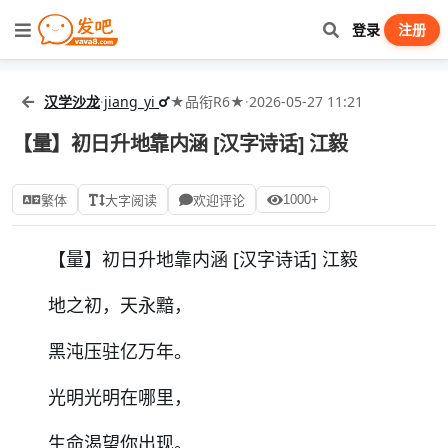
登录
注册
汉学沙龙
·
jiang_yi
★品衔R6★
·
2026-05-27 11:21
【量】初日升地靠内涵 [汉字诗话] 江毅
1000+
繁体
大字阅读
欢迎评论
【量】初日升地靠内涵 [汉字诗话] 江毅
地之初，天永黯，
黑沌压驻亿万年。
光明光明在哪里，
生命渴望你出现。