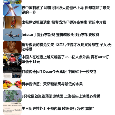
被中国刺激了 印度可回收火箭也已上马 但却跳过了最关
键的一步
出租屋锁柜藏遗像 租客当场吓哭连夜搬离 索赔中介费
Jetstar手提行李新规 登机箱放头顶行李架要收费
捐肾救妻的模范丈夫 12年后住院才发现双肾都在 子女:无
法接受
中国人在吃饭上越来越省了?6.3亿人点外卖 竟有40%订
单低于15元
谷歌传奇Jeff Dean今天离职 中国AI下一秒交卷
科学告诉您：天然糖最高与最低的水果
3只松鼠幼崽跌落滚烫地面 上海街头上演暖心救援
美日历史性外汇干预内幕 欧洲央行为何“震惊”