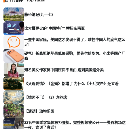
静坐笔记(九十七)
比大疆更火的“中国特产” 横扫东南亚
一查中国家底，美国这才发现不得了，难怪中国人的底气这么
足！
硬气！长鑫拒绝苹果低价采购，优先供给华为、小米等国产厂
商
知名美女作家称中国压抑不自由 跑到美国送外卖
《父母爱情》《金婚》都塌了 为什么《士兵突击》还立着
【镜照不己】（2）灰袍客
【活动】动物乐园
22名中国乘客集体被拒登机，完整视频被公开——曼谷机场这
一夜，谁说了真话？