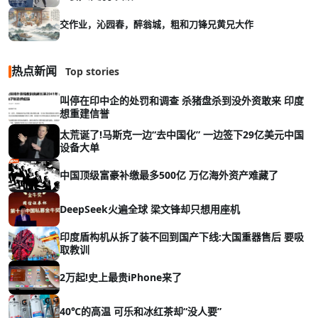
交作业，沁园春，醉翁城，粗和刀锋兄黄兄大作
热点新闻
Top stories
叫停在印中企的处罚和调查 杀猪盘杀到没外资敢来 印度
想重建信誉
太荒诞了!马斯克一边“去中国化” 一边签下29亿美元中国
设备大单
中国顶级富豪补缴最多500亿 万亿海外资产难藏了
DeepSeek火遍全球 梁文锋却只想用座机
印度盾构机从拆了装不回到国产下线:大国重器售后 要吸
取教训
2万起!史上最贵iPhone来了
40℃的高温 可乐和冰红茶却“没人要”