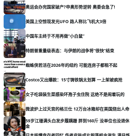
奥运会办完国家破产?申奥形势逆转 奥委会急了!
美国上空惊现发光UFO 路人称比飞机大3倍
中国车主终于不用再做“小白鼠”
特朗普重量级表态：与伊朗的战争将“很快”结束
蜘蛛侠若活在2026年的纽约 可能连房子都租不起
Costco又出爆款：15寸铸铁锅太划算 一上架被疯抢
女子吃袋装生菜感染环孢子虫住院 这绝不是闹着玩的
微波炉上过天宫的格兰仕 12万台冰箱却在美国烧出人命
59岁江珊满头白发步履蹒跚 胖到160斤 没单位也没退休
金
日本核爆幸存者回忆 伤者皮肤成片脱落蛆虫滋生 满目炼