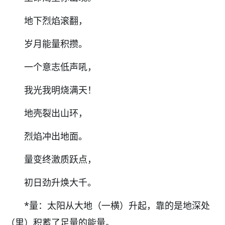
地下烈焰滚翻，
岁月能量积攒。
一个意志低声吼，
我光我明烧满天！
地壳裂出山环，
烈焰冲出地面。
量变终激质跃点，
初日劲升焕大千。
*量：太阳从大地（一横）升起，靠的是地深处
（里）积蓄了足量的能量。