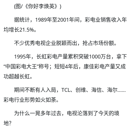
(图/《你好李焕英》)
据统计，
1989年至2001年
间
，彩电业销售收入年
均增长21.5%。
不少优秀电视企业脱颖而出，
抢占市
场份额。
1995年，长虹彩电产量累积突破1000万台，拿下
“中国彩电大王”称号；短短4年后，康佳彩电产量又成
功超越长虹。
期间不断有人入局，TCL、创维、海信、海尔……
彩电行业形势如火如荼。
为什么一晃多年过去，电视沦落到了今天的境
地？