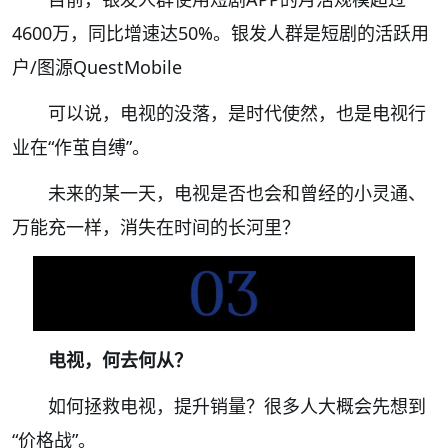
4600万，同比增速达50%。银发人群是短剧的活跃用
户
/
图源
QuestMobile
可以说，电视的没落，是时代使然，也是电视行
业在
“
作茧自缚
”
。
未来的某一天，
电
视是
否也会和曾经的小灵通、
万
能充一
样，消失在时间的长河里？
电视，何去何从？
如何拯救电视，提升销量？
很多人大概会先想到
“价格战”。