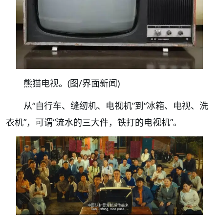
熊猫电视。(图/界面新闻)
从
“
自行车、缝纫机、
电视机
”
到
“
冰箱、
电视
、洗
衣机
”
，可谓
“
流水的三大件，铁打的
电视机
”。