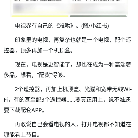
电视界有自己的《
难哄
》。(图/小红书)
印象里的电视，再复杂也就是一个电视，配个遥
控器，顶多再加一个机顶盒。
现在，
电视
是更智能了，却也在成为一种高端奢
侈品，想看，“配货”得够。
2
个遥控器，再加上
机顶盒
、
光猫和宽带无线Wi-
Fi，有的甚至配
3
个遥控器
……
要
真正用上，说不准还
要下载配套APP。
再敢说自己会看电视的人，
打开
电视
都不知道在
哪
能看上节目
。