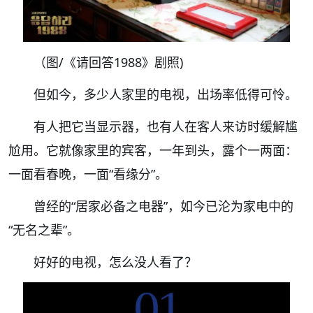
（图/
《
请回答
1988
》
剧照)
但如今，多少人家里的电视，出场率低得可怜。
有人把它当显示器，也有人在客人来访时缓解尴
尬用。
它就像家里的宾客，
一年到头，露个一两面：
一面看春晚，一面“看缘分”。
曾经的“
居家必备之电器
”，
如今
已沦为家电中
的
“无名之辈”。
好好的电视，怎么没人看了？