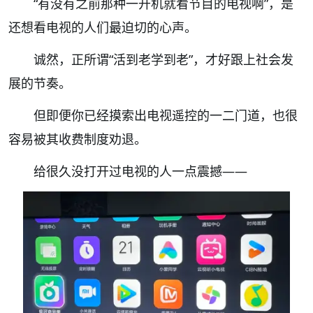
“
有没有之前那种一开机就看节目的电视啊
”，
是
还想看电视的人们最迫切的心声。
诚然，正所谓“活到老学到老”，才好跟上社会发
展的节奏。
但
即便你已经摸索出电视遥控的一二门道，也很
容易被其
收费制
度
劝退。
给很久没打开过电视的人一点震撼——