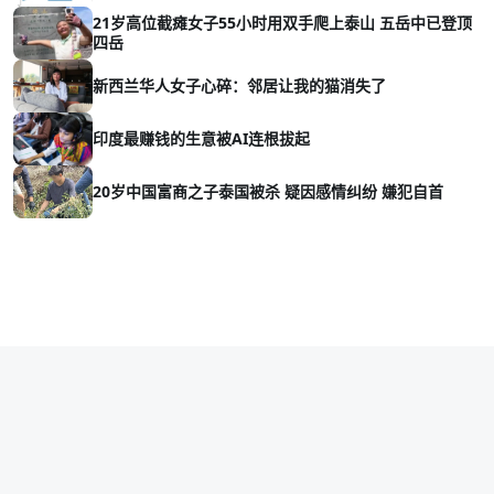
21岁高位截瘫女子55小时用双手爬上泰山 五岳中已登顶
四岳
新西兰华人女子心碎：邻居让我的猫消失了
印度最赚钱的生意被AI连根拔起
20岁中国富商之子泰国被杀 疑因感情纠纷 嫌犯自首