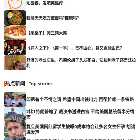
沁园春，发吧英雄传
我能天天吃方便面吗?健康吗?
【采桑子】阅三词大笑
《异人之下》（第一季），己不由心，身又岂能由己？
舒淇为老公庆生，冯德伦胡子头发花白，法拉利老了还是法拉
利
热点新闻
Top stories
印尼有个不情之请 希望中国出钱出力 再帮忙修一条铁路
2比1特朗普输了 裁决书送进白宫 不给美国总统留半分情
面
复旦美国网红留学生被曝0成本约会让多名女生怀孕 胡锡
进发声