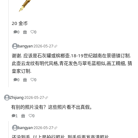
20 金币
0
0
bangyan
·
2026-05-27
·
谢谢. 应该是石灰罐或槟榔壶.18-19世纪越南在景德镇订制.
此壶云龙纹有明代风格,青花发色与翠毛蓝相似,画工精细, 猜
皇家订制.
0
0
Zhijiang
·
2026-05-27
·
有别的照片没有？这些照片看不出真假。
1
0
bangyan
·
2026-05-27
·
还没到手. 以上是拍行照片. 到手后再发高清照片.