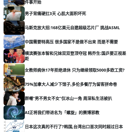
件事开始
男子背痛硬扛3天 心肌大面积坏死
马斯克放大招:168亿美元自建超级芯片厂 挑战ASML
中国需要特高压 很多国家不是做不出来 而是不需要
横滨赛张本智和兄妹双双登顶夺冠 韩乔生:国乒要正视差
距
女教师病休17年拒绝退休 只为继续领取5000多欧工资?
75%加拿大人减少下馆子,多伦多餐厅为留客拼命卷
群嘲“男不男女不女”仅冰山一角 周深私生活被扒
AI正将我们带进名为「螺旋」的赛博邪教
日本这次真的不行了?韩国,台湾出口首次同时超过日本