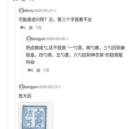
demu
·
2026-05-27
·
可能是卣兴陟？古，第三个字我看不出
1
0
bangyan
·
2026-05-28
·
把卣换成勺,这不就是 "一勺清，两勺唐，三勺回到秦
始皇，四勺商，五勺夏，六勺回到神农架"的极简版
吗😄
0
0
bangyan
·
2026-05-27
·
放大后