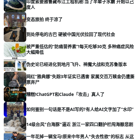
印度索要雅鲁藏布江工程机密:当了半辈子水霸 开始以己
度人
变态旅拍 终于凉了
到处停电的古巴 硬被中国光伏拉回了现代社会
被严重低估的“防癌营养素”!每天吃够30克 多种癌症风险
大幅降低
伪史论已经进化到地月飞升、神魔大战和克苏鲁版本
网红“雅典娜”失踪3年证实已遇害 家属交百万赎金仍遭撕
票弃尸
糟糕!ChatGPT和Claude「攻击」真人了
如何鉴别一句话是不是AI写的?有人给AI文字加了“水印”
14级台风"白海豚"逼近 浙江一家四口翻护栏闯海酿悲剧
一年花掉一辆宝马!原来中年男人"失去性欲"的标志 从这