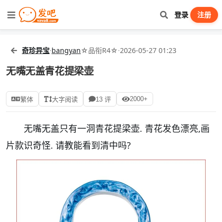
登录
注册
奇珍异宝
·
bangyan
☆品衔R4☆
·
2026-05-27 01:23
无嘴无盖青花提梁壶
2000+
繁体
大字阅读
13 评
无嘴无盖只有一洞青花提梁壶. 青花发色漂亮,画
片款识奇怪. 请教能看到清中吗?