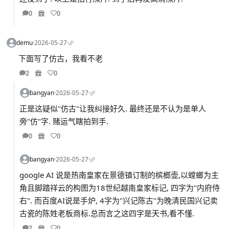
0
0
demu
·
2026-05-27
·
下面写了仿古，我看不老
2
0
bangyan
·
2026-05-27
·
正是这疑似"仿古"让我纠接好久. 最终还是不认为是单人
旁"仿"字. 赌运气瞎拍到手.
0
0
bangyan
·
2026-05-27
·
google AI 说是热南皇家在景德镇订制的槟榔壶,以螳螂为主
角且脚踏祥云的构图为18世纪越南皇家标记, 四字为"内府侍
右". 而百度AI说是手炉, 4字为"兴记陈古"为晚清民国兴记卖
古瓷的陈姓老板商标.总而言之这四字是天书,看不懂.
2
0